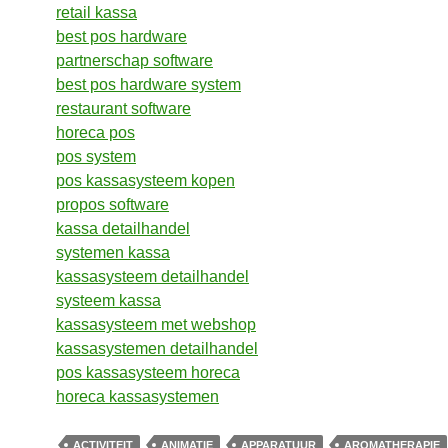
retail kassa
best pos hardware
partnerschap software
best pos hardware system
restaurant software
horeca pos
pos system
pos kassasysteem kopen
propos software
kassa detailhandel
systemen kassa
kassasysteem detailhandel
systeem kassa
kassasysteem met webshop
kassasystemen detailhandel
pos kassasysteem horeca
horeca kassasystemen
ACTIVITEIT
ANIMATIE
APPARATUUR
AROMATHERAPIE