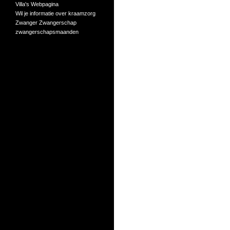
Villa's
Webpagina
Wil je informatie over kraamzorg
Zwanger
Zwangerschap
zwangerschapsmaanden