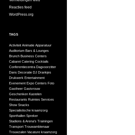
Vermeldingen feed
Reacties feed
WordPress.org
TAGS
Activiteit
Animatie
Apparatuur
Auditorium
Bars & Lounges
Brunch
Business Centers
Cabaret
Catering
Cocktails
Conferentiecentra
Dagvoorzitter
Dans
Decoratie
DJ
Drankjes
Drukwerk
Entertainment
Evenement
Expo Centers
Foto
Gastheer
Gastvrouw
Geschenken
Kastelen
Restaurants
Ruimtes
Services
Show
Snacks
Specialistische kraamzorg
Sporthallen
Spreker
Stadions & Arena's
Trainingen
Transport
Trouwambtenaar
Trouwzalen
Vacature kraamzorg