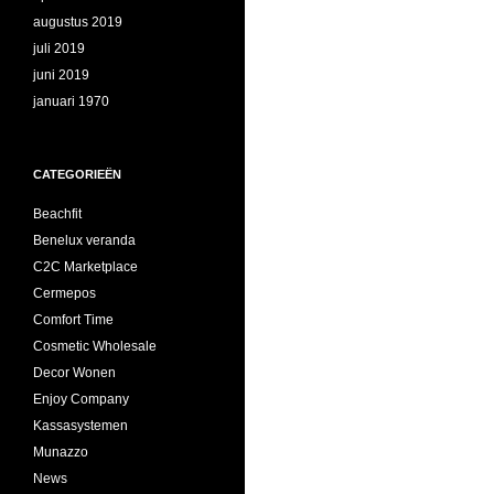
augustus 2019
juli 2019
juni 2019
januari 1970
CATEGORIEËN
Beachfit
Benelux veranda
C2C Marketplace
Cermepos
Comfort Time
Cosmetic Wholesale
Decor Wonen
Enjoy Company
Kassasystemen
Munazzo
News