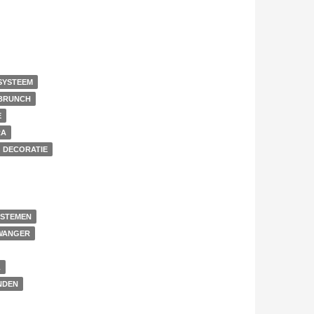
SYSTEEM
BRUNCH
E
RA
DECORATIE
STEMEN
ZWANGER
L
NDEN