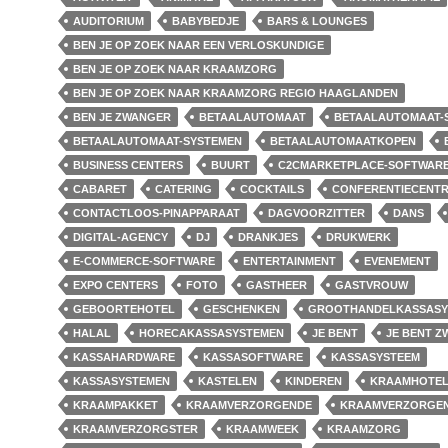
AUDITORIUM
BABYBEDJE
BARS & LOUNGES
BEN JE OP ZOEK NAAR EEN VERLOSKUNDIGE
BEN JE OP ZOEK NAAR KRAAMZORG
BEN JE OP ZOEK NAAR KRAAMZORG REGIO HAAGLANDEN
BEN JE ZWANGER
BETAALAUTOMAAT
BETAALAUTOMAAT-
BETAALAUTOMAAT-SYSTEMEN
BETAALAUTOMAATKOPEN
BUSINESS CENTERS
BUURT
C2CMARKETPLACE-SOFTWAR
CABARET
CATERING
COCKTAILS
CONFERENTIECENT
CONTACTLOOS-PINAPPARAAT
DAGVOORZITTER
DANS
DIGITAL-AGENCY
DJ
DRANKJES
DRUKWERK
E-COMMERCE-SOFTWARE
ENTERTAINMENT
EVENEMENT
EXPO CENTERS
FOTO
GASTHEER
GASTVROUW
GEBOORTEHOTEL
GESCHENKEN
GROOTHANDELKASSASY
HALAL
HORECAKASSASYSTEMEN
JE BENT
JE BENT 
KASSAHARDWARE
KASSASOFTWARE
KASSASYSTEEM
KASSASYSTEMEN
KASTELEN
KINDEREN
KRAAMHOTE
KRAAMPAKKET
KRAAMVERZORGENDE
KRAAMVERZORGE
KRAAMVERZORGSTER
KRAAMWEEK
KRAAMZORG