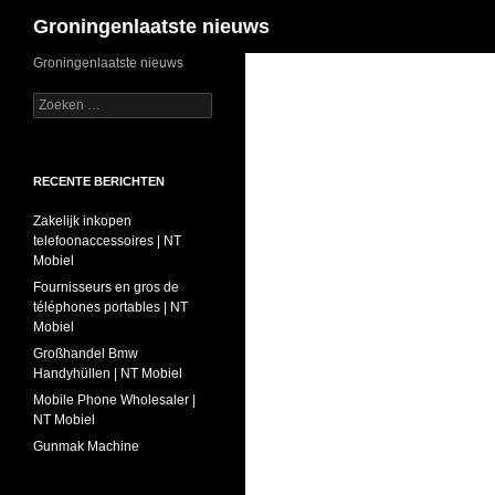
Zoeken
Groningenlaatste nieuws
Ga
Groningenlaatste nieuws
naar
Zoeken
de
naar:
inhoud
RECENTE BERICHTEN
Zakelijk inkopen
telefoonaccessoires | NT
Mobiel
Fournisseurs en gros de
téléphones portables | NT
Mobiel
Großhandel Bmw
Handyhüllen | NT Mobiel
Mobile Phone Wholesaler |
NT Mobiel
Gunmak Machine