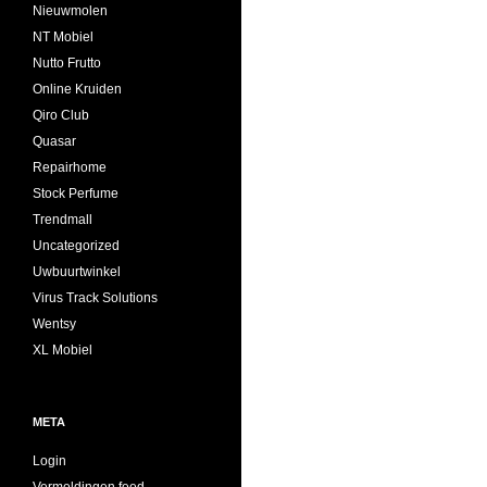
Nieuwmolen
NT Mobiel
Nutto Frutto
Online Kruiden
Qiro Club
Quasar
Repairhome
Stock Perfume
Trendmall
Uncategorized
Uwbuurtwinkel
Virus Track Solutions
Wentsy
XL Mobiel
META
Login