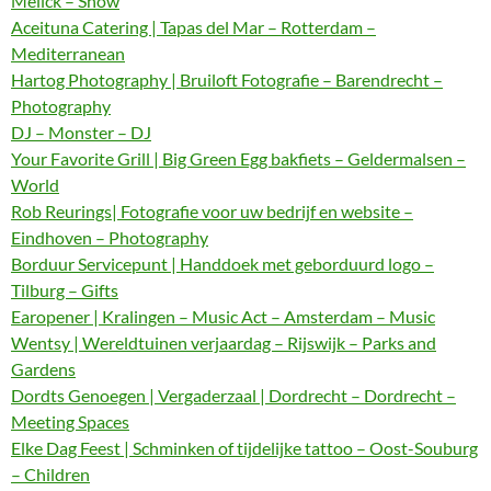
Melick – Show
Aceituna Catering | Tapas del Mar – Rotterdam –
Mediterranean
Hartog Photography | Bruiloft Fotografie – Barendrecht –
Photography
DJ – Monster – DJ
Your Favorite Grill | Big Green Egg bakfiets – Geldermalsen –
World
Rob Reurings| Fotografie voor uw bedrijf en website –
Eindhoven – Photography
Borduur Servicepunt | Handdoek met geborduurd logo –
Tilburg – Gifts
Earopener | Kralingen – Music Act – Amsterdam – Music
Wentsy | Wereldtuinen verjaardag – Rijswijk – Parks and
Gardens
Dordts Genoegen | Vergaderzaal | Dordrecht – Dordrecht –
Meeting Spaces
Elke Dag Feest | Schminken of tijdelijke tattoo – Oost-Souburg
– Children