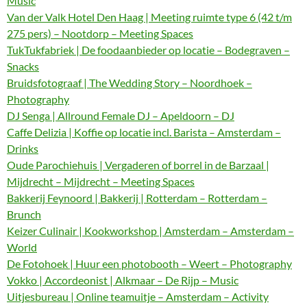
Music
Van der Valk Hotel Den Haag | Meeting ruimte type 6 (42 t/m
275 pers) – Nootdorp – Meeting Spaces
TukTukfabriek | De foodaanbieder op locatie – Bodegraven –
Snacks
Bruidsfotograaf | The Wedding Story – Noordhoek –
Photography
DJ Senga | Allround Female DJ – Apeldoorn – DJ
Caffe Delizia | Koffie op locatie incl. Barista – Amsterdam –
Drinks
Oude Parochiehuis | Vergaderen of borrel in de Barzaal |
Mijdrecht – Mijdrecht – Meeting Spaces
Bakkerij Feynoord | Bakkerij | Rotterdam – Rotterdam –
Brunch
Keizer Culinair | Kookworkshop | Amsterdam – Amsterdam –
World
De Fotohoek | Huur een photobooth – Weert – Photography
Vokko | Accordeonist | Alkmaar – De Rijp – Music
Uitjesbureau | Online teamuitje – Amsterdam – Activity