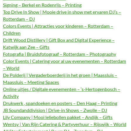
Signing – Berkel en Rodenrijs – Printing
Top Drive In Show | Mooie drive in show met ervaren DJ’s –
Rotterdam – DJ
Colors Events | Attracties voor kinderen – Rotterdam –
Children
Drift Wood Distillery | Gift Box and Digital Experience –
Katwijk aan Zee – Gifts
Fotografia | Bruidsfotograaf – Rotterdam – Photography
Color Events | Catering voor al uw evenementen – Rotterdam
– World
De Polderij | Vergaderboerderij in het groen | Maassluis –
Maassluis – Meeting Spaces
Online uitjes / Digitale evenementen – ‘s-Hertogenbosch –
Activity
Drukwerk , spandoeken en posters – Den Haag – Printing
JB Soundanddivision | Drive-in Shows – Zwolle – DJ
Lily Company | Mooi leliebollen pakket – Andijk – Gifts
Wentsy | Van Rijn Catering & Partyverhuur – Rijswijk – World