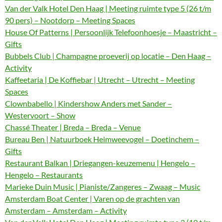
Van der Valk Hotel Den Haag | Meeting ruimte type 5 (26 t/m
90 pers) – Nootdorp – Meeting Spaces
House Of Patterns | Persoonlijk Telefoonhoesje – Maastricht –
Gifts
Bubbels Club | Champagne proeverij op locatie – Den Haag –
Activity
Kaffeetaria | De Koffiebar | Utrecht – Utrecht – Meeting
Spaces
Clownbabello | Kindershow Anders met Sander –
Westervoort – Show
Chassé Theater | Breda – Breda – Venue
Bureau Ben | Natuurboek Heimweevogel – Doetinchem –
Gifts
Restaurant Balkan | Driegangen-keuzemenu | Hengelo –
Hengelo – Restaurants
Marieke Duin Music | Pianiste/Zangeres – Zwaag – Music
Amsterdam Boat Center | Varen op de grachten van
Amsterdam – Amsterdam – Activity