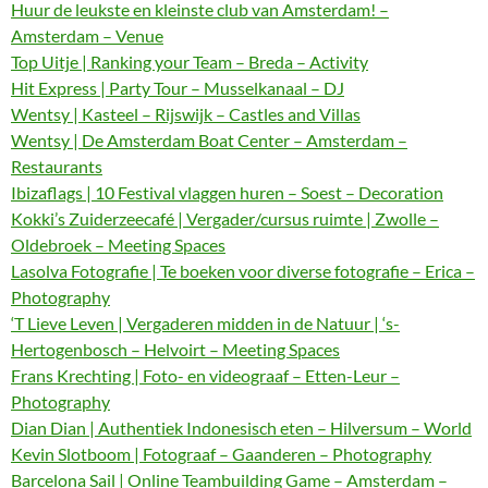
Huur de leukste en kleinste club van Amsterdam! –
Amsterdam – Venue
Top Uitje | Ranking your Team – Breda – Activity
Hit Express | Party Tour – Musselkanaal – DJ
Wentsy | Kasteel – Rijswijk – Castles and Villas
Wentsy | De Amsterdam Boat Center – Amsterdam –
Restaurants
Ibizaflags | 10 Festival vlaggen huren – Soest – Decoration
Kokki’s Zuiderzeecafé | Vergader/cursus ruimte | Zwolle –
Oldebroek – Meeting Spaces
Lasolva Fotografie | Te boeken voor diverse fotografie – Erica –
Photography
‘T Lieve Leven | Vergaderen midden in de Natuur | ‘s-
Hertogenbosch – Helvoirt – Meeting Spaces
Frans Krechting | Foto- en videograaf – Etten-Leur –
Photography
Dian Dian | Authentiek Indonesisch eten – Hilversum – World
Kevin Slotboom | Fotograaf – Gaanderen – Photography
Barcelona Sail | Online Teambuilding Game – Amsterdam –