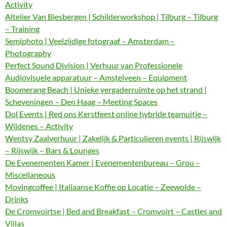
Activity
Altelier Van Biesbergen | Schilderworkshop | Tilburg – Tilburg
– Training
Semiphoto | Veelzijdige fotograaf – Amsterdam –
Photography
Perfect Sound Division | Verhuur van Professionele
Audiovisuele apparatuur – Amstelveen – Equipment
Boomerang Beach | Unieke vergaderruimte op het strand |
Scheveningen – Den Haag – Meeting Spaces
Dol Events | Red ons Kerstfeest online hybride teamuitje –
Wijdenes – Activity
Wentsy Zaalverhuur | Zakelijk & Particulieren events | Rijswijk
– Rijswijk – Bars & Lounges
De Evenementen Kamer | Evenementenbureau – Grou –
Miscellaneous
Movingcoffee | Italiaanse Koffie op Locatie – Zeewolde –
Drinks
De Cromvoirtse | Bed and Breakfast – Cromvoirt – Castles and
Villas