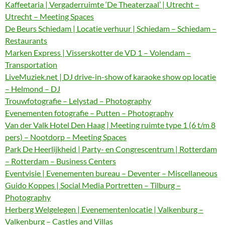
Kaffeetaria | Vergaderruimte ‘De Theaterzaal’ | Utrecht –
Utrecht – Meeting Spaces
De Beurs Schiedam | Locatie verhuur | Schiedam – Schiedam –
Restaurants
Marken Express | Visserskotter de VD 1 – Volendam –
Transportation
LiveMuziek.net | DJ drive-in-show of karaoke show op locatie
– Helmond – DJ
Trouwfotografie – Lelystad – Photography
Evenementen fotografie – Putten – Photography
Van der Valk Hotel Den Haag | Meeting ruimte type 1 (6 t/m 8
pers) – Nootdorp – Meeting Spaces
Park De Heerlijkheid | Party- en Congrescentrum | Rotterdam
– Rotterdam – Business Centers
Eventvisie | Evenementen bureau – Deventer – Miscellaneous
Guido Koppes | Social Media Portretten – Tilburg –
Photography
Herberg Welgelegen | Evenementenlocatie | Valkenburg –
Valkenburg – Castles and Villas