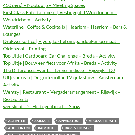
450 pers) – Nootdorp – Meeting Spaces
First Class Entertainment | Vestinggolf | Woudrichem –
Woudrichem – Activity
Waterline | Coffee & Cocktails | Haarlem – Haarlem – Bars &
Lounges
Drukwerkoffice | Flyers, textiel en spandoeken op maat –
Oldenzaal – Printing
Top Uitje | Cardboard Car Challenge – Breda – Activity
Top Uitje | Bouw een fiets voor Afrika – Breda – Activity
The Differences Events – Drive-in disco – Rijswijk – DJ
Uitjesbureau | De grote online TV quiz show – Amsterdam –
Activity
Wentsy | Restaurant – Vergaderarrangement – Rijswijk –
Restaurants
wenslicht – ‘s-Hertogenbosch – Show
ACTIVITEIT
ANIMATIE
APPARATUUR
AROMATHERAPIE
AUDITORIUM
BABYBEDJE
BARS & LOUNGES