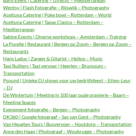
Baris Event | Catering – Utrecht – Mediterranean
Wentsy | Flash Fotografie – Rijswijk – Photography
Aceituna Catering | Poke bowl – Rotterdam – World
Aceituna Catering | Tapas Clasico – Rotterdam –
Mediterranean
Sabine Events | Diverse workshops – Amsterdam – Training
La Pucelle | Restaurant | Bergen op Zoom – Bergen op Zoom –
Restaurants
Hans Laduc | Zanger & Gitarist – Heiloo – Music
Taxi Ruijters | Taxi vervoer | Heerlen – Brunssum –
Transportation
Psound | Unieke DJ shows voor uw bedrijfsfeest – Etten-Leur
– DJ
De Wintertuin | Meeting in 100 jaar oude oranjerie – Baarn –
Meeting Spaces
Evenement fotografie – Bergen – Photography
DK360 | Google fotograaf – Sas van Gent – Photography
Van Heugten Tours | Busvervoer – Nootdorp – Transportation
Anne den Haan | Photograaf – Woubrugge – Photography