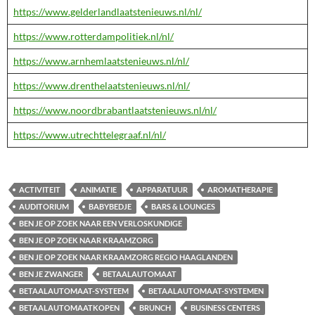
https://www.gelderlandlaatstenieuws.nl/nl/
https://www.rotterdampolitiek.nl/nl/
https://www.arnhemlaatstenieuws.nl/nl/
https://www.drenthelaatstenieuws.nl/nl/
https://www.noordbrabantlaatstenieuws.nl/nl/
https://www.utrechttelegraaf.nl/nl/
ACTIVITEIT
ANIMATIE
APPARATUUR
AROMATHERAPIE
AUDITORIUM
BABYBEDJE
BARS & LOUNGES
BEN JE OP ZOEK NAAR EEN VERLOSKUNDIGE
BEN JE OP ZOEK NAAR KRAAMZORG
BEN JE OP ZOEK NAAR KRAAMZORG REGIO HAAGLANDEN
BEN JE ZWANGER
BETAALAUTOMAAT
BETAALAUTOMAAT-SYSTEEM
BETAALAUTOMAAT-SYSTEMEN
BETAALAUTOMAATKOPEN
BRUNCH
BUSINESS CENTERS