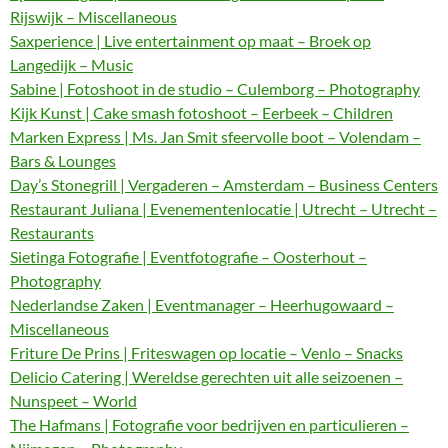
Rijswijk – Miscellaneous
Saxperience | Live entertainment op maat – Broek op
Langedijk – Music
Sabine | Fotoshoot in de studio – Culemborg – Photography
Kijk Kunst | Cake smash fotoshoot – Eerbeek – Children
Marken Express | Ms. Jan Smit sfeervolle boot – Volendam –
Bars & Lounges
Day’s Stonegrill | Vergaderen – Amsterdam – Business Centers
Restaurant Juliana | Evenementenlocatie | Utrecht – Utrecht –
Restaurants
Sietinga Fotografie | Eventfotografie – Oosterhout –
Photography
Nederlandse Zaken | Eventmanager – Heerhugowaard –
Miscellaneous
Friture De Prins | Friteswagen op locatie – Venlo – Snacks
Delicio Catering | Wereldse gerechten uit alle seizoenen –
Nunspeet – World
The Hafmans | Fotografie voor bedrijven en particulieren –