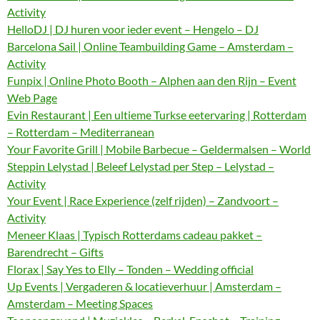
Activity
HelloDJ | DJ huren voor ieder event – Hengelo – DJ
Barcelona Sail | Online Teambuilding Game – Amsterdam –
Activity
Funpix | Online Photo Booth – Alphen aan den Rijn – Event
Web Page
Evin Restaurant | Een ultieme Turkse eetervaring | Rotterdam
– Rotterdam – Mediterranean
Your Favorite Grill | Mobile Barbecue – Geldermalsen – World
Steppin Lelystad | Beleef Lelystad per Step – Lelystad –
Activity
Your Event | Race Experience (zelf rijden) – Zandvoort –
Activity
Meneer Klaas | Typisch Rotterdams cadeau pakket –
Barendrecht – Gifts
Florax | Say Yes to Elly – Tonden – Wedding official
Up Events | Vergaderen & locatieverhuur | Amsterdam –
Amsterdam – Meeting Spaces