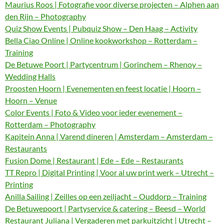
Maurius Roos | Fotografie voor diverse projecten – Alphen aan
den Rijn – Photography
Quiz Show Events | Pubquiz Show – Den Haag – Activity
Bella Ciao Online | Online kookworkshop – Rotterdam –
Training
De Betuwe Poort | Partycentrum | Gorinchem – Rhenoy –
Wedding Halls
Proosten Hoorn | Evenementen en feest locatie | Hoorn –
Hoorn – Venue
Color Events | Foto & Video voor ieder evenement –
Rotterdam – Photography
Kapitein Anna | Varend dineren | Amsterdam – Amsterdam –
Restaurants
Fusion Dome | Restaurant | Ede – Ede – Restaurants
TT Repro | Digital Printing | Voor al uw print werk – Utrecht –
Printing
Anilla Sailing | Zeilles op een zeiljacht – Ouddorp – Training
De Betuwepoort | Partyservice & catering – Beesd – World
Restaurant Juliana | Vergaderen met parkuitzicht | Utrecht –