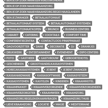
BEN JE OP ZOEK NAAR EEN VERLOSKUNDIGE
BEN JE OP ZOEK NAAR KRAAMZORG
BEN JE OP ZOEK NAAR KRAAMZORG REGIO HAAGLANDEN
BEN JE ZWANGER
BETAALAUTOMAAT
BETAALAUTOMAAT-SYSTEEM
BETAALAUTOMAAT-SYSTEMEN
BETAALAUTOMAATKOPEN
BRUNCH
BUSINESS CENTERS
CABARET
CATERING
COCKTAILS
COMFORT TIME
CONFERENTIECENTRA
CONTACTLOOS-PINAPPARAAT
DAGVOORZITTER
DANS
DECORATIE
DJ
DRANKJES
DRUKWERK
ENTERTAINMENT
EVENEMENT
EXPO CENTERS
FOTO
GASTHEER
GASTVROUW
GEBOORTEHOTEL
GESCHENKEN
GROOTHANDELKASSASYSTEMEN
HORECAKASSASYSTEMEN
JE BENT
JE BENT ZWANGER
KASSAHARDWARE
KASSASOFTWARE
KASSASYSTEEM
KASSASYSTEMEN
KASTELEN
KINDEREN
KRAAMHOTEL
KRAAMPAKKET
KRAAMVERZORGENDE
KRAAMVERZORGENDEN
KRAAMVERZORGSTER
KRAAMWEEK
KRAAMZORG
KRAAMZORG REGELEN EN AANVRAGEN
KRAAMZORG THUIS
LIEVE KRAAMZORG
LOCATIE
MAGIE
MEDITERRANE