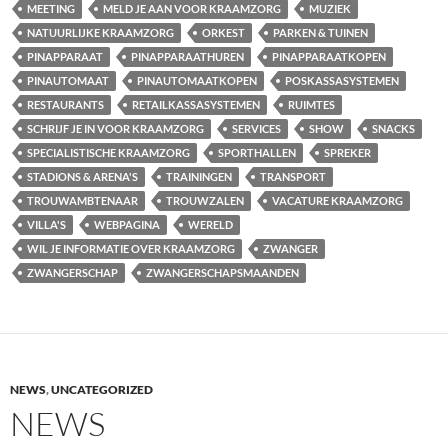
MEETING
MELD JE AAN VOOR KRAAMZORG
MUZIEK
NATUURLIJKE KRAAMZORG
ORKEST
PARKEN & TUINEN
PINAPPARAAT
PINAPPARAATHUREN
PINAPPARAATKOPEN
PINAUTOMAAT
PINAUTOMAATKOPEN
POSKASSASYSTEMEN
RESTAURANTS
RETAILKASSASYSTEMEN
RUIMTES
SCHRIJF JE IN VOOR KRAAMZORG
SERVICES
SHOW
SNACKS
SPECIALISTISCHE KRAAMZORG
SPORTHALLEN
SPREKER
STADIONS & ARENA'S
TRAININGEN
TRANSPORT
TROUWAMBTENAAR
TROUWZALEN
VACATURE KRAAMZORG
VILLA'S
WEBPAGINA
WERELD
WIL JE INFORMATIE OVER KRAAMZORG
ZWANGER
ZWANGERSCHAP
ZWANGERSCHAPSMAANDEN
NEWS
,
UNCATEGORIZED
NEWS