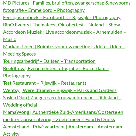
MD Pictures | Families, bruiloften, zwangerschap & newborns
fotografie – Emmeloord – Photography
Feestgastenboek – Fotobooths – Rijswijk – Photography
BinQ Events | Themafeest Oktoberfest – Nuland – Show
Accordeon Muziek | Live accordeonmuziek – Arnemuiden –
Music
Markant Uden | Ruimtes voor uw meeting | Uden – Uden –
Meeting Spaces
Touringcarbedrijf – Dalfsen – Transportation
Beeldflow | Evenementen fotografie – Rotterdam –
Photography
Test Restaurant – Rijswijk – Restaurants
Wentsy | Wereldtuinen – Rijswijk – Parks and Gardens
Saskia Dian | Zangeres en Trouwambtenaar – Dirksland –
Wedding official
MamaWong | Authentieke Zuid-Amerikaans/Oosterse en
mediterraanse catering – Zoetermeer – Food & Drinks
Aemstelland | Privé vaartocht | Amsterdam – Amsterdam –
Activity