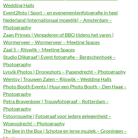
Wedding Halls
Event2foto | Sport – en evenementenfotografie in heel
Nederland (internationaal mogelijk) – Amsterdam –
Photography
Zaan Prinses | Vergaderen of BBQ tijdens het varen |
Wormerveer – Wormerveer – Meeting Spaces
Zaal 5 – Rijswijk – Meeting Spaces
Studio Dijkgraaf | Event fotografie – Bergschenhoek –
Photography
Lysvik Photos | Droneshots – Papendrecht – Photography
Wentsy | Trouwen Zalen – Rijswijk – Wedding Halls
Photo Booth Events | Huur een Photo Booth – Den Haag –
Photography
Petra Bravenboer | Trouwfotograaf – Rotterdam –
Photography
Fotovrouwtje | Fotograaf voor iedere gelegenheid –
Woensdrecht – Photography
The Bee in the Box | Schotse en Ierse muziek – Groningen –