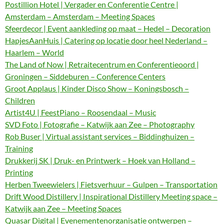
Postillion Hotel | Vergader en Conferentie Centre |
Amsterdam – Amsterdam – Meeting Spaces
Sfeerdecor | Event aankleding op maat – Hedel – Decoration
HapjesAanHuis | Catering op locatie door heel Nederland –
Haarlem – World
The Land of Now | Retraitecentrum en Conferentieoord |
Groningen – Siddeburen – Conference Centers
Groot Applaus | Kinder Disco Show – Koningsbosch –
Children
Artist4U | FeestPiano – Roosendaal – Music
SVD Foto | Fotografie – Katwijk aan Zee – Photography
Rob Buser | Virtual assistant services – Biddinghuizen –
Training
Drukkerij SK | Druk- en Printwerk – Hoek van Holland –
Printing
Herben Tweewielers | Fietsverhuur – Gulpen – Transportation
Drift Wood Distillery | Inspirational Distillery Meeting space –
Katwijk aan Zee – Meeting Spaces
Quasar Digital | Evenementenorganisatie ontwerpen –