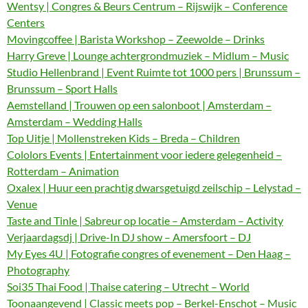
Wentsy | Congres & Beurs Centrum – Rijswijk – Conference
Centers
Movingcoffee | Barista Workshop – Zeewolde – Drinks
Harry Greve | Lounge achtergrondmuziek – Midlum – Music
Studio Hellenbrand | Event Ruimte tot 1000 pers | Brunssum –
Brunssum – Sport Halls
Aemstelland | Trouwen op een salonboot | Amsterdam –
Amsterdam – Wedding Halls
Top Uitje | Mollenstreken Kids – Breda – Children
Cololors Events | Entertainment voor iedere gelegenheid –
Rotterdam – Animation
Oxalex | Huur een prachtig dwarsgetuigd zeilschip – Lelystad –
Venue
Taste and Tinle | Sabreur op locatie – Amsterdam – Activity
Verjaardagsdj | Drive-In DJ show – Amersfoort – DJ
My Eyes 4U | Fotografie congres of evenement – Den Haag –
Photography
Soi35 Thai Food | Thaise catering – Utrecht – World
Toonaangevend | Classic meets pop – Berkel-Enschot – Music