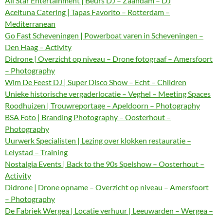
All Star Entertainment | Beurs DJ – Zaandam – DJ
Aceituna Catering | Tapas Favorito – Rotterdam –
Mediterranean
Go Fast Scheveningen | Powerboat varen in Scheveningen –
Den Haag – Activity
Didrone | Overzicht op niveau – Drone fotograaf – Amersfoort
– Photography
Wim De Feest DJ | Super Disco Show – Echt – Children
Unieke historische vergaderlocatie – Veghel – Meeting Spaces
Roodhuizen | Trouwreportage – Apeldoorn – Photography
BSA Foto | Branding Photography – Oosterhout –
Photography
Uurwerk Specialisten | Lezing over klokken restauratie –
Lelystad – Training
Nostalgia Events | Back to the 90s Spelshow – Oosterhout –
Activity
Didrone | Drone opname – Overzicht op niveau – Amersfoort
– Photography
De Fabriek Wergea | Locatie verhuur | Leeuwarden – Wergea –