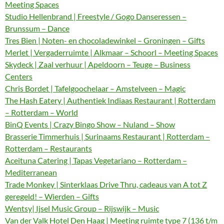
Meeting Spaces
Studio Hellenbrand | Freestyle / Gogo Danseressen –
Brunssum – Dance
Tres Bien | Noten- en chocoladewinkel – Groningen – Gifts
Merlet | Vergaderruimte | Alkmaar – Schoorl – Meeting Spaces
Skydeck | Zaal verhuur | Apeldoorn – Teuge – Business
Centers
Chris Bordet | Tafelgoochelaar – Amstelveen – Magic
The Hash Eatery | Authentiek Indiaas Restaurant | Rotterdam
– Rotterdam – World
BinQ Events | Crazy Bingo Show – Nuland – Show
Brasserie Timmerhuis | Surinaams Restaurant | Rotterdam –
Rotterdam – Restaurants
Aceituna Catering | Tapas Vegetariano – Rotterdam –
Mediterranean
Trade Monkey | Sinterklaas Drive Thru, cadeaus van A tot Z
geregeld! – Wierden – Gifts
Wentsy| Ijsel Music Group – Rijswijk – Music
Van der Valk Hotel Den Haag | Meeting ruimte type 7 (136 t/m