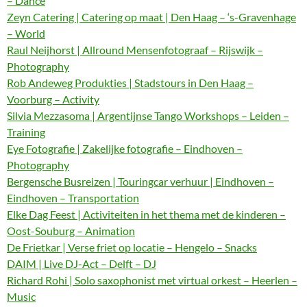
– Dance
Zeyn Catering | Catering op maat | Den Haag – ‘s-Gravenhage
– World
Raul Neijhorst | Allround Mensenfotograaf – Rijswijk –
Photography
Rob Andeweg Produkties | Stadstours in Den Haag –
Voorburg – Activity
Silvia Mezzasoma | Argentijnse Tango Workshops – Leiden –
Training
Eye Fotografie | Zakelijke fotografie – Eindhoven –
Photography
Bergensche Busreizen | Touringcar verhuur | Eindhoven –
Eindhoven – Transportation
Elke Dag Feest | Activiteiten in het thema met de kinderen –
Oost-Souburg – Animation
De Frietkar | Verse friet op locatie – Hengelo – Snacks
DAIM | Live DJ-Act – Delft – DJ
Richard Rohi | Solo saxophonist met virtual orkest – Heerlen –
Music