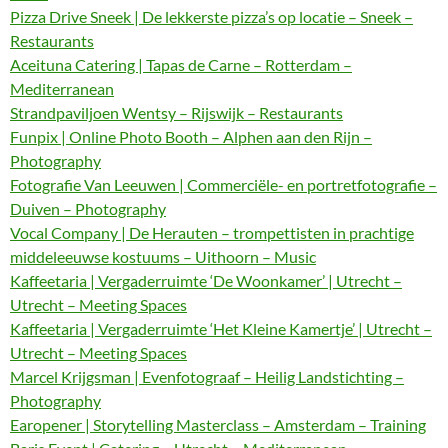
Pizza Drive Sneek | De lekkerste pizza’s op locatie – Sneek –
Restaurants
Aceituna Catering | Tapas de Carne – Rotterdam –
Mediterranean
Strandpaviljoen Wentsy – Rijswijk – Restaurants
Funpix | Online Photo Booth – Alphen aan den Rijn –
Photography
Fotografie Van Leeuwen | Commerciële- en portretfotografie –
Duiven – Photography
Vocal Company | De Herauten – trompettisten in prachtige
middeleeuwse kostuums – Uithoorn – Music
Kaffeetaria | Vergaderruimte ‘De Woonkamer’ | Utrecht –
Utrecht – Meeting Spaces
Kaffeetaria | Vergaderruimte ‘Het Kleine Kamertje’ | Utrecht –
Utrecht – Meeting Spaces
Marcel Krijgsman | Evenfotograaf – Heilig Landstichting –
Photography
Earopener | Storytelling Masterclass – Amsterdam – Training