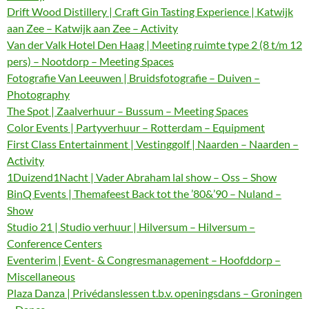
Drift Wood Distillery | Craft Gin Tasting Experience | Katwijk
aan Zee – Katwijk aan Zee – Activity
Van der Valk Hotel Den Haag | Meeting ruimte type 2 (8 t/m 12
pers) – Nootdorp – Meeting Spaces
Fotografie Van Leeuwen | Bruidsfotografie – Duiven –
Photography
The Spot | Zaalverhuur – Bussum – Meeting Spaces
Color Events | Partyverhuur – Rotterdam – Equipment
First Class Entertainment | Vestinggolf | Naarden – Naarden –
Activity
1Duizend1Nacht | Vader Abraham lal show – Oss – Show
BinQ Events | Themafeest Back tot the ’80&’90 – Nuland –
Show
Studio 21 | Studio verhuur | Hilversum – Hilversum –
Conference Centers
Eventerim | Event- & Congresmanagement – Hoofddorp –
Miscellaneous
Plaza Danza | Privédanslessen t.b.v. openingsdans – Groningen