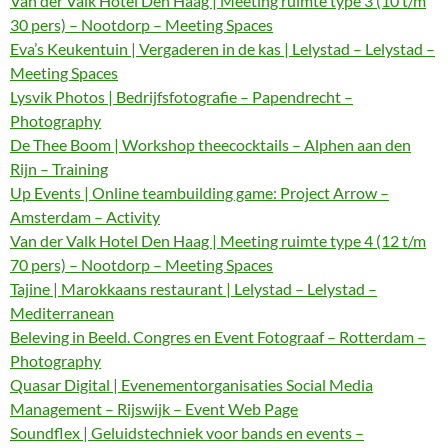
Van der Valk Hotel Den Haag | Meeting ruimte type 3 (10 t/m
30 pers) – Nootdorp – Meeting Spaces
Eva’s Keukentuin | Vergaderen in de kas | Lelystad – Lelystad –
Meeting Spaces
Lysvik Photos | Bedrijfsfotografie – Papendrecht –
Photography
De Thee Boom | Workshop theecocktails – Alphen aan den
Rijn – Training
Up Events | Online teambuilding game: Project Arrow –
Amsterdam – Activity
Van der Valk Hotel Den Haag | Meeting ruimte type 4 (12 t/m
70 pers) – Nootdorp – Meeting Spaces
Tajine | Marokkaans restaurant | Lelystad – Lelystad –
Mediterranean
Beleving in Beeld. Congres en Event Fotograaf – Rotterdam –
Photography
Quasar Digital | Evenementorganisaties Social Media
Management – Rijswijk – Event Web Page
Soundflex | Geluidstechniek voor bands en events –