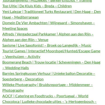
Toonaangevend | Muziekles – Berkel-Enschot – Training
Top Uitje | De Kluis Kids – Breda – Children
Yeni Lalezar | Traditioneel Turks Restaurant | Den Haag – Den
Haag – Mediterranean
Domein De Vier Ambachten | Wijngaard – Simonshaven –
Meeting Spaces
Alfreds | Vergaderzaal Parkkamer | Alphen aan den Rijn –
Alphen aan den Rijn – Venue
Saxisme | Live Saxofonist! – Broek op Langedijk – Music
Tourist Games | Interactief Moordspel/Hunted/Escape Game
– Veenhuizen – Activity
Boomerang Beach | Trouw locatie | Scheveningen – Den Haag
– Wedding Halls
Barnies Springkussen Verhuur | Unieke ballon Decoratie –
Soesterberg – Decoration
Willeke Photography | Bruidsreportage – Middenmeer –
Photography
AOCF | Catering en Foodtrucks – Poortugaal – World
Chocoloca | Ludieke chocolade uitjes – ‘s-Hertogenbosch –