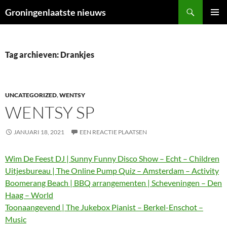
Ga
Zoeken
Groningenlaatste nieuws
naar
PRIMAI
de
MENU
inhoud
Tag archieven: Drankjes
UNCATEGORIZED
,
WENTSY
WENTSY SP
JANUARI 18, 2021
EEN REACTIE PLAATSEN
Wim De Feest DJ | Sunny Funny Disco Show – Echt – Children
Uitjesbureau | The Online Pump Quiz – Amsterdam – Activity
Boomerang Beach | BBQ arrangementen | Scheveningen – Den
Haag – World
Toonaangevend | The Jukebox Pianist – Berkel-Enschot –
Music