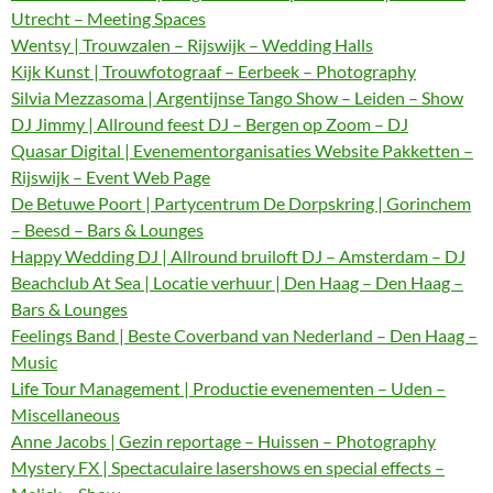
Utrecht – Meeting Spaces
Wentsy | Trouwzalen – Rijswijk – Wedding Halls
Kijk Kunst | Trouwfotograaf – Eerbeek – Photography
Silvia Mezzasoma | Argentijnse Tango Show – Leiden – Show
DJ Jimmy | Allround feest DJ – Bergen op Zoom – DJ
Quasar Digital | Evenementorganisaties Website Pakketten –
Rijswijk – Event Web Page
De Betuwe Poort | Partycentrum De Dorpskring | Gorinchem
– Beesd – Bars & Lounges
Happy Wedding DJ | Allround bruiloft DJ – Amsterdam – DJ
Beachclub At Sea | Locatie verhuur | Den Haag – Den Haag –
Bars & Lounges
Feelings Band | Beste Coverband van Nederland – Den Haag –
Music
Life Tour Management | Productie evenementen – Uden –
Miscellaneous
Anne Jacobs | Gezin reportage – Huissen – Photography
Mystery FX | Spectaculaire lasershows en special effects –