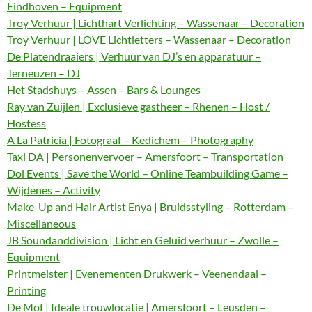
Eindhoven – Equipment
Troy Verhuur | Lichthart Verlichting – Wassenaar – Decoration
Troy Verhuur | LOVE Lichtletters – Wassenaar – Decoration
De Platendraaiers | Verhuur van DJ’s en apparatuur –
Terneuzen – DJ
Het Stadshuys – Assen – Bars & Lounges
Ray van Zuijlen | Exclusieve gastheer – Rhenen – Host /
Hostess
A La Patricia | Fotograaf – Kedichem – Photography
Taxi DA | Personenvervoer – Amersfoort – Transportation
Dol Events | Save the World – Online Teambuilding Game –
Wijdenes – Activity
Make-Up and Hair Artist Enya | Bruidsstyling – Rotterdam –
Miscellaneous
JB Soundanddivision | Licht en Geluid verhuur – Zwolle –
Equipment
Printmeister | Evenementen Drukwerk – Veenendaal –
Printing
De Mof | Ideale trouwlocatie | Amersfoort – Leusden –