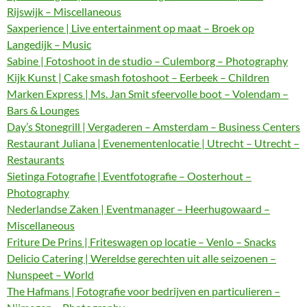
Rijswijk – Miscellaneous
Saxperience | Live entertainment op maat – Broek op
Langedijk – Music
Sabine | Fotoshoot in de studio – Culemborg – Photography
Kijk Kunst | Cake smash fotoshoot – Eerbeek – Children
Marken Express | Ms. Jan Smit sfeervolle boot – Volendam –
Bars & Lounges
Day’s Stonegrill | Vergaderen – Amsterdam – Business Centers
Restaurant Juliana | Evenementenlocatie | Utrecht – Utrecht –
Restaurants
Sietinga Fotografie | Eventfotografie – Oosterhout –
Photography
Nederlandse Zaken | Eventmanager – Heerhugowaard –
Miscellaneous
Friture De Prins | Friteswagen op locatie – Venlo – Snacks
Delicio Catering | Wereldse gerechten uit alle seizoenen –
Nunspeet – World
The Hafmans | Fotografie voor bedrijven en particulieren –