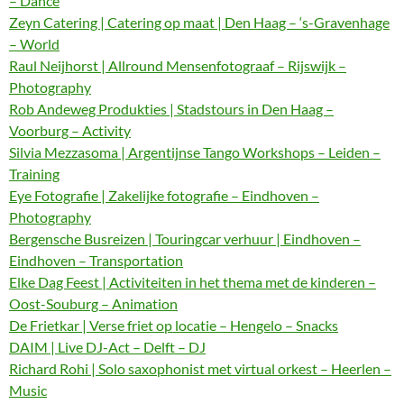
– Dance
Zeyn Catering | Catering op maat | Den Haag – ‘s-Gravenhage
– World
Raul Neijhorst | Allround Mensenfotograaf – Rijswijk –
Photography
Rob Andeweg Produkties | Stadstours in Den Haag –
Voorburg – Activity
Silvia Mezzasoma | Argentijnse Tango Workshops – Leiden –
Training
Eye Fotografie | Zakelijke fotografie – Eindhoven –
Photography
Bergensche Busreizen | Touringcar verhuur | Eindhoven –
Eindhoven – Transportation
Elke Dag Feest | Activiteiten in het thema met de kinderen –
Oost-Souburg – Animation
De Frietkar | Verse friet op locatie – Hengelo – Snacks
DAIM | Live DJ-Act – Delft – DJ
Richard Rohi | Solo saxophonist met virtual orkest – Heerlen –
Music