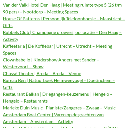
Van der Valk Hotel Den Haag | Meeting ruimte type 5 (26 t/m
90 pers) – Nootdorp – Meeting Spaces
House Of Patterns | Persoonlijk Telefoonhoesje – Maastricht –
Gifts
Bubbels Club | Champagne proeverij op locatie – Den Haag –
Activity
Kaffeetaria | De Koffiebar | Utrecht – Utrecht – Meeting
Spaces
Clownbabello | Kindershow Anders met Sander –
Westervoort – Show
Chassé Theater | Breda – Breda – Venue
Bureau Ben | Natuurboek Heimweevogel – Doetinchem –
Gifts
Restaurant Balkan | Driegangen-keuzemenu | Hengelo –
Hengelo – Restaurants
Marieke Duin Music | Pianiste/Zangeres – Zwaag – Music
Amsterdam Boat Center | Varen op de grachten van
Amsterdam – Amsterdam – Activity