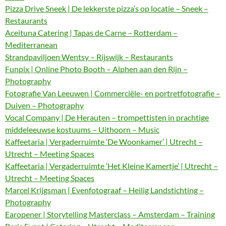
Pizza Drive Sneek | De lekkerste pizza’s op locatie – Sneek –
Restaurants
Aceituna Catering | Tapas de Carne – Rotterdam –
Mediterranean
Strandpaviljoen Wentsy – Rijswijk – Restaurants
Funpix | Online Photo Booth – Alphen aan den Rijn –
Photography
Fotografie Van Leeuwen | Commerciële- en portretfotografie –
Duiven – Photography
Vocal Company | De Herauten – trompettisten in prachtige
middeleeuwse kostuums – Uithoorn – Music
Kaffeetaria | Vergaderruimte ‘De Woonkamer’ | Utrecht –
Utrecht – Meeting Spaces
Kaffeetaria | Vergaderruimte ‘Het Kleine Kamertje’ | Utrecht –
Utrecht – Meeting Spaces
Marcel Krijgsman | Evenfotograaf – Heilig Landstichting –
Photography
Earopener | Storytelling Masterclass – Amsterdam – Training