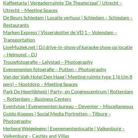
Kaffeetaria | Vergaderruimte ‘De Theaterzaal’ | Utrecht –
Utrecht – Meeting Spaces
De Beurs Schiedam | Locatie verhuur | Schiedam – Schiedam –
Restaurants
Marken Express | Visserskotter de VD 1 – Volendam –
Transportation
LiveMuziek.net | DJ drive-in-show of karaoke show op locatie
– Helmond – DJ
Trouwfotografie – Lelystad – Photography
Evenementen fotografie – Putten – Photography
Van der Valk Hotel Den Haag | Meeting ruimte type 1 (6 t/m 8
pers) – Nootdorp – Meeting Spaces
Park De Heerlijkheid | Party- en Congrescentrum | Rotterdam
– Rotterdam – Business Centers
Eventvisie | Evenementen bureau – Deventer – Miscellaneous
Guido Koppes | Social Media Portretten – Tilburg –
Photography
Herberg Welgelegen | Evenementenlocatie | Valkenburg –
Valkenburg – Castles and Villas