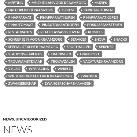
MEETING
MELD JE AAN VOOR KRAAMZORG
MUZIEK
NATUURLIJKE KRAAMZORG
ORKEST
PARKEN & TUINEN
PINAPPARAAT
PINAPPARAATHUREN
PINAPPARAATKOPEN
PINAUTOMAAT
PINAUTOMAATKOPEN
POSKASSASYSTEMEN
RESTAURANTS
RETAILKASSASYSTEMEN
RUIMTES
SCHRIJF JE IN VOOR KRAAMZORG
SERVICES
SHOW
SNACKS
SPECIALISTISCHE KRAAMZORG
SPORTHALLEN
SPREKER
STADIONS & ARENA'S
TRAININGEN
TRANSPORT
TROUWAMBTENAAR
TROUWZALEN
VACATURE KRAAMZORG
VILLA'S
WEBPAGINA
WERELD
WIL JE INFORMATIE OVER KRAAMZORG
ZWANGER
ZWANGERSCHAP
ZWANGERSCHAPSMAANDEN
NEWS
,
UNCATEGORIZED
NEWS