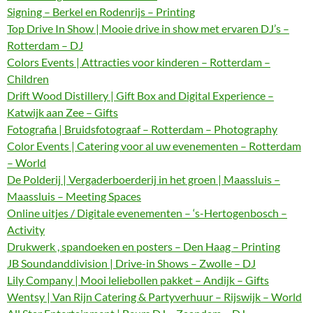
Signing – Berkel en Rodenrijs – Printing
Top Drive In Show | Mooie drive in show met ervaren DJ’s –
Rotterdam – DJ
Colors Events | Attracties voor kinderen – Rotterdam –
Children
Drift Wood Distillery | Gift Box and Digital Experience –
Katwijk aan Zee – Gifts
Fotografia | Bruidsfotograaf – Rotterdam – Photography
Color Events | Catering voor al uw evenementen – Rotterdam
– World
De Polderij | Vergaderboerderij in het groen | Maassluis –
Maassluis – Meeting Spaces
Online uitjes / Digitale evenementen – ‘s-Hertogenbosch –
Activity
Drukwerk , spandoeken en posters – Den Haag – Printing
JB Soundanddivision | Drive-in Shows – Zwolle – DJ
Lily Company | Mooi leliebollen pakket – Andijk – Gifts
Wentsy | Van Rijn Catering & Partyverhuur – Rijswijk – World