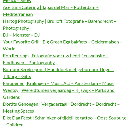
Melick – Show
Aceituna Catering | Tapas del Mar – Rotterdam –
Mediterranean
Hartog Photography | Bruiloft Fotografie – Barendrecht –
Photography
DJ – Monster – DJ
Your Favorite Grill | Big Green Egg bakfiets – Geldermalsen –
World
Rob Reurings| Fotografie voor uw bedrijf en website –
Eindhoven – Photography
Borduur Servicepunt | Handdoek met geborduurd logo –
Tilburg – Gifts
Earopener | Kralingen – Music Act – Amsterdam – Music
Wentsy | Wereldtuinen verjaardag – Rijswijk – Parks and
Gardens
Dordts Genoegen | Vergaderzaal | Dordrecht – Dordrecht –
Meeting Spaces
Elke Dag Feest | Schminken of tijdelijke tattoo – Oost-Souburg
– Children