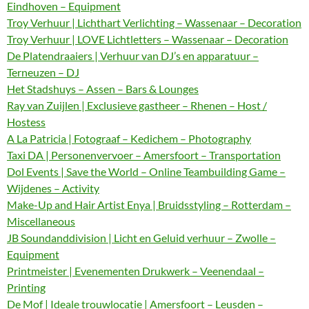
Eindhoven – Equipment
Troy Verhuur | Lichthart Verlichting – Wassenaar – Decoration
Troy Verhuur | LOVE Lichtletters – Wassenaar – Decoration
De Platendraaiers | Verhuur van DJ’s en apparatuur –
Terneuzen – DJ
Het Stadshuys – Assen – Bars & Lounges
Ray van Zuijlen | Exclusieve gastheer – Rhenen – Host /
Hostess
A La Patricia | Fotograaf – Kedichem – Photography
Taxi DA | Personenvervoer – Amersfoort – Transportation
Dol Events | Save the World – Online Teambuilding Game –
Wijdenes – Activity
Make-Up and Hair Artist Enya | Bruidsstyling – Rotterdam –
Miscellaneous
JB Soundanddivision | Licht en Geluid verhuur – Zwolle –
Equipment
Printmeister | Evenementen Drukwerk – Veenendaal –
Printing
De Mof | Ideale trouwlocatie | Amersfoort – Leusden –