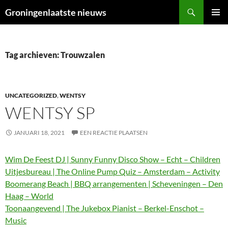
Ga
Zoeken
Groningenlaatste nieuws
naar
PRIMAI
de
MENU
inhoud
Tag archieven: Trouwzalen
UNCATEGORIZED
,
WENTSY
WENTSY SP
JANUARI 18, 2021
EEN REACTIE PLAATSEN
Wim De Feest DJ | Sunny Funny Disco Show – Echt – Children
Uitjesbureau | The Online Pump Quiz – Amsterdam – Activity
Boomerang Beach | BBQ arrangementen | Scheveningen – Den
Haag – World
Toonaangevend | The Jukebox Pianist – Berkel-Enschot –
Music