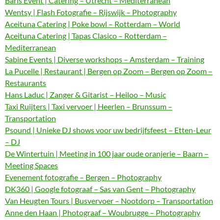
Baris Event | Catering – Utrecht – Mediterranean
Wentsy | Flash Fotografie – Rijswijk – Photography
Aceituna Catering | Poke bowl – Rotterdam – World
Aceituna Catering | Tapas Clasico – Rotterdam –
Mediterranean
Sabine Events | Diverse workshops – Amsterdam – Training
La Pucelle | Restaurant | Bergen op Zoom – Bergen op Zoom –
Restaurants
Hans Laduc | Zanger & Gitarist – Heiloo – Music
Taxi Ruijters | Taxi vervoer | Heerlen – Brunssum –
Transportation
Psound | Unieke DJ shows voor uw bedrijfsfeest – Etten-Leur
– DJ
De Wintertuin | Meeting in 100 jaar oude oranjerie – Baarn –
Meeting Spaces
Evenement fotografie – Bergen – Photography
DK360 | Google fotograaf – Sas van Gent – Photography
Van Heugten Tours | Busvervoer – Nootdorp – Transportation
Anne den Haan | Photograaf – Woubrugge – Photography