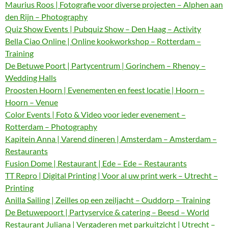
Maurius Roos | Fotografie voor diverse projecten – Alphen aan
den Rijn – Photography
Quiz Show Events | Pubquiz Show – Den Haag – Activity
Bella Ciao Online | Online kookworkshop – Rotterdam –
Training
De Betuwe Poort | Partycentrum | Gorinchem – Rhenoy –
Wedding Halls
Proosten Hoorn | Evenementen en feest locatie | Hoorn –
Hoorn – Venue
Color Events | Foto & Video voor ieder evenement –
Rotterdam – Photography
Kapitein Anna | Varend dineren | Amsterdam – Amsterdam –
Restaurants
Fusion Dome | Restaurant | Ede – Ede – Restaurants
TT Repro | Digital Printing | Voor al uw print werk – Utrecht –
Printing
Anilla Sailing | Zeilles op een zeiljacht – Ouddorp – Training
De Betuwepoort | Partyservice & catering – Beesd – World
Restaurant Juliana | Vergaderen met parkuitzicht | Utrecht –