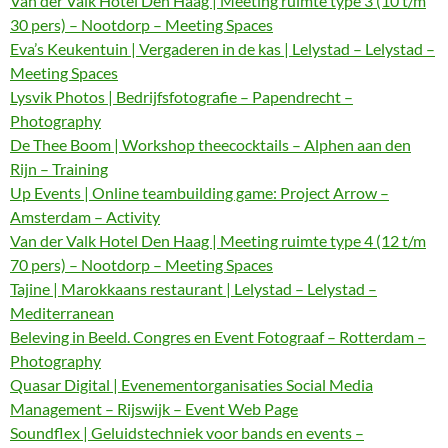
Van der Valk Hotel Den Haag | Meeting ruimte type 3 (10 t/m
30 pers) – Nootdorp – Meeting Spaces
Eva’s Keukentuin | Vergaderen in de kas | Lelystad – Lelystad –
Meeting Spaces
Lysvik Photos | Bedrijfsfotografie – Papendrecht –
Photography
De Thee Boom | Workshop theecocktails – Alphen aan den
Rijn – Training
Up Events | Online teambuilding game: Project Arrow –
Amsterdam – Activity
Van der Valk Hotel Den Haag | Meeting ruimte type 4 (12 t/m
70 pers) – Nootdorp – Meeting Spaces
Tajine | Marokkaans restaurant | Lelystad – Lelystad –
Mediterranean
Beleving in Beeld. Congres en Event Fotograaf – Rotterdam –
Photography
Quasar Digital | Evenementorganisaties Social Media
Management – Rijswijk – Event Web Page
Soundflex | Geluidstechniek voor bands en events –