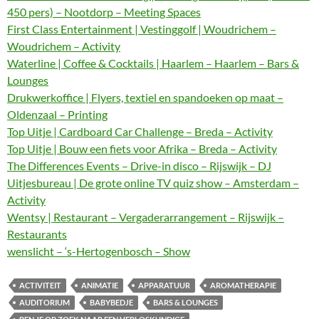
450 pers) – Nootdorp – Meeting Spaces
First Class Entertainment | Vestinggolf | Woudrichem –
Woudrichem – Activity
Waterline | Coffee & Cocktails | Haarlem – Haarlem – Bars &
Lounges
Drukwerkoffice | Flyers, textiel en spandoeken op maat –
Oldenzaal – Printing
Top Uitje | Cardboard Car Challenge – Breda – Activity
Top Uitje | Bouw een fiets voor Afrika – Breda – Activity
The Differences Events – Drive-in disco – Rijswijk – DJ
Uitjesbureau | De grote online TV quiz show – Amsterdam –
Activity
Wentsy | Restaurant – Vergaderarrangement – Rijswijk –
Restaurants
wenslicht – ‘s-Hertogenbosch – Show
ACTIVITEIT
ANIMATIE
APPARATUUR
AROMATHERAPIE
AUDITORIUM
BABYBEDJE
BARS & LOUNGES