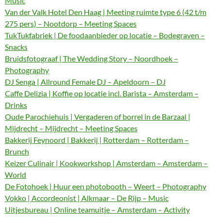
Music
Van der Valk Hotel Den Haag | Meeting ruimte type 6 (42 t/m
275 pers) – Nootdorp – Meeting Spaces
TukTukfabriek | De foodaanbieder op locatie – Bodegraven –
Snacks
Bruidsfotograaf | The Wedding Story – Noordhoek –
Photography
DJ Senga | Allround Female DJ – Apeldoorn – DJ
Caffe Delizia | Koffie op locatie incl. Barista – Amsterdam –
Drinks
Oude Parochiehuis | Vergaderen of borrel in de Barzaal |
Mijdrecht – Mijdrecht – Meeting Spaces
Bakkerij Feynoord | Bakkerij | Rotterdam – Rotterdam –
Brunch
Keizer Culinair | Kookworkshop | Amsterdam – Amsterdam –
World
De Fotohoek | Huur een photobooth – Weert – Photography
Vokko | Accordeonist | Alkmaar – De Rijp – Music
Uitjesbureau | Online teamuitje – Amsterdam – Activity