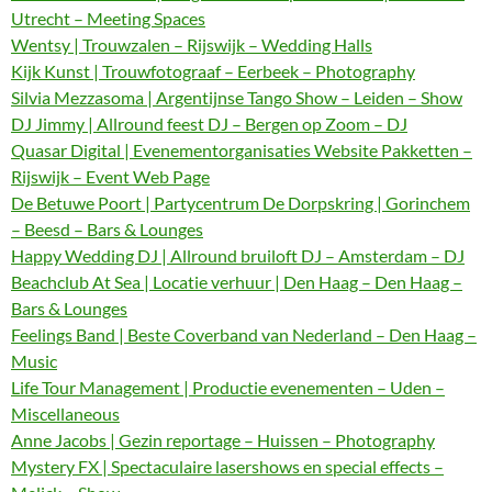
Utrecht – Meeting Spaces
Wentsy | Trouwzalen – Rijswijk – Wedding Halls
Kijk Kunst | Trouwfotograaf – Eerbeek – Photography
Silvia Mezzasoma | Argentijnse Tango Show – Leiden – Show
DJ Jimmy | Allround feest DJ – Bergen op Zoom – DJ
Quasar Digital | Evenementorganisaties Website Pakketten –
Rijswijk – Event Web Page
De Betuwe Poort | Partycentrum De Dorpskring | Gorinchem
– Beesd – Bars & Lounges
Happy Wedding DJ | Allround bruiloft DJ – Amsterdam – DJ
Beachclub At Sea | Locatie verhuur | Den Haag – Den Haag –
Bars & Lounges
Feelings Band | Beste Coverband van Nederland – Den Haag –
Music
Life Tour Management | Productie evenementen – Uden –
Miscellaneous
Anne Jacobs | Gezin reportage – Huissen – Photography
Mystery FX | Spectaculaire lasershows en special effects –