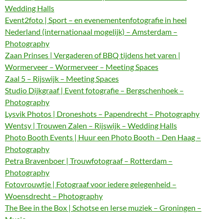
Wedding Halls
Event2foto | Sport – en evenementenfotografie in heel
Nederland (internationaal mogelijk) – Amsterdam –
Photography
Zaan Prinses | Vergaderen of BBQ tijdens het varen |
Wormerveer – Wormerveer – Meeting Spaces
Zaal 5 – Rijswijk – Meeting Spaces
Studio Dijkgraaf | Event fotografie – Bergschenhoek –
Photography
Lysvik Photos | Droneshots – Papendrecht – Photography
Wentsy | Trouwen Zalen – Rijswijk – Wedding Halls
Photo Booth Events | Huur een Photo Booth – Den Haag –
Photography
Petra Bravenboer | Trouwfotograaf – Rotterdam –
Photography
Fotovrouwtje | Fotograaf voor iedere gelegenheid –
Woensdrecht – Photography
The Bee in the Box | Schotse en Ierse muziek – Groningen –