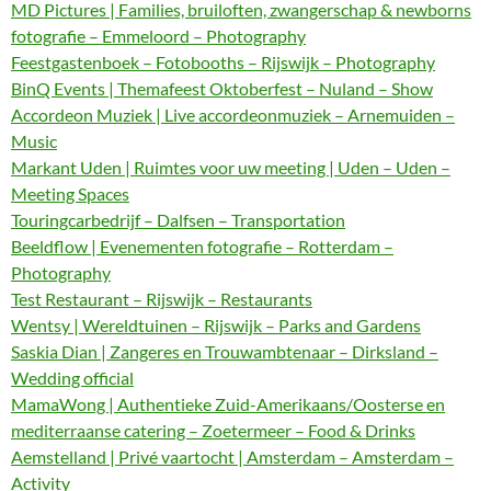
MD Pictures | Families, bruiloften, zwangerschap & newborns
fotografie – Emmeloord – Photography
Feestgastenboek – Fotobooths – Rijswijk – Photography
BinQ Events | Themafeest Oktoberfest – Nuland – Show
Accordeon Muziek | Live accordeonmuziek – Arnemuiden –
Music
Markant Uden | Ruimtes voor uw meeting | Uden – Uden –
Meeting Spaces
Touringcarbedrijf – Dalfsen – Transportation
Beeldflow | Evenementen fotografie – Rotterdam –
Photography
Test Restaurant – Rijswijk – Restaurants
Wentsy | Wereldtuinen – Rijswijk – Parks and Gardens
Saskia Dian | Zangeres en Trouwambtenaar – Dirksland –
Wedding official
MamaWong | Authentieke Zuid-Amerikaans/Oosterse en
mediterraanse catering – Zoetermeer – Food & Drinks
Aemstelland | Privé vaartocht | Amsterdam – Amsterdam –
Activity