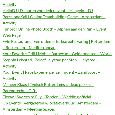
Activity
HelloDJ | DJ huren voor ieder event – Hengelo – DJ
Barcelona Sail | Online Teambuilding Game – Amsterdam –
Activity
Funpix | Online Photo Booth – Alphen aan den Rijn – Event
Web Page
Evin Restaurant | Een ultieme Turkse eetervaring | Rotterdam
– Rotterdam – Mediterranean
Your Favorite Grill | Mobile Barbecue – Geldermalsen – World
Steppin Lelystad | Beleef Lelystad per Step – Lelystad –
Activity
Your Event | Race Experience (zelf rijden) – Zandvoort –
Activity
Meneer Klaas | Typisch Rotterdams cadeau pakket –
Barendrecht – Gifts
Florax | Say Yes to Elly – Tonden – Wedding official
Up Events | Vergaderen & locatieverhuur | Amsterdam –
Amsterdam – Meeting Spaces