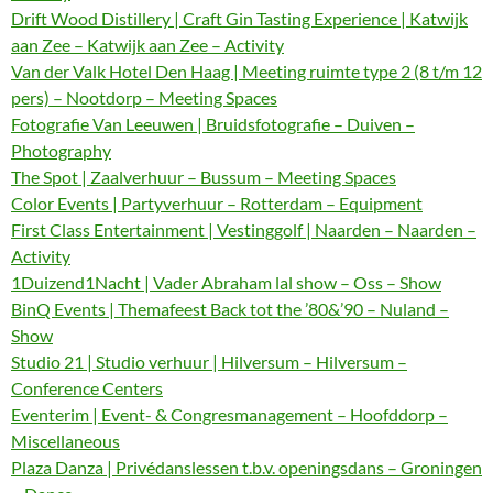
Drift Wood Distillery | Craft Gin Tasting Experience | Katwijk
aan Zee – Katwijk aan Zee – Activity
Van der Valk Hotel Den Haag | Meeting ruimte type 2 (8 t/m 12
pers) – Nootdorp – Meeting Spaces
Fotografie Van Leeuwen | Bruidsfotografie – Duiven –
Photography
The Spot | Zaalverhuur – Bussum – Meeting Spaces
Color Events | Partyverhuur – Rotterdam – Equipment
First Class Entertainment | Vestinggolf | Naarden – Naarden –
Activity
1Duizend1Nacht | Vader Abraham lal show – Oss – Show
BinQ Events | Themafeest Back tot the ’80&’90 – Nuland –
Show
Studio 21 | Studio verhuur | Hilversum – Hilversum –
Conference Centers
Eventerim | Event- & Congresmanagement – Hoofddorp –
Miscellaneous
Plaza Danza | Privédanslessen t.b.v. openingsdans – Groningen