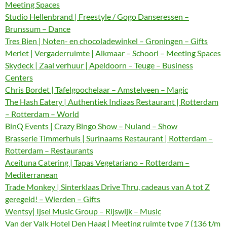
Meeting Spaces
Studio Hellenbrand | Freestyle / Gogo Danseressen –
Brunssum – Dance
Tres Bien | Noten- en chocoladewinkel – Groningen – Gifts
Merlet | Vergaderruimte | Alkmaar – Schoorl – Meeting Spaces
Skydeck | Zaal verhuur | Apeldoorn – Teuge – Business
Centers
Chris Bordet | Tafelgoochelaar – Amstelveen – Magic
The Hash Eatery | Authentiek Indiaas Restaurant | Rotterdam
– Rotterdam – World
BinQ Events | Crazy Bingo Show – Nuland – Show
Brasserie Timmerhuis | Surinaams Restaurant | Rotterdam –
Rotterdam – Restaurants
Aceituna Catering | Tapas Vegetariano – Rotterdam –
Mediterranean
Trade Monkey | Sinterklaas Drive Thru, cadeaus van A tot Z
geregeld! – Wierden – Gifts
Wentsy| Ijsel Music Group – Rijswijk – Music
Van der Valk Hotel Den Haag | Meeting ruimte type 7 (136 t/m