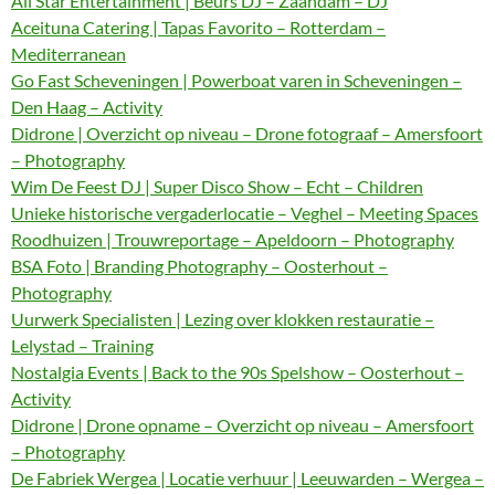
All Star Entertainment | Beurs DJ – Zaandam – DJ
Aceituna Catering | Tapas Favorito – Rotterdam –
Mediterranean
Go Fast Scheveningen | Powerboat varen in Scheveningen –
Den Haag – Activity
Didrone | Overzicht op niveau – Drone fotograaf – Amersfoort
– Photography
Wim De Feest DJ | Super Disco Show – Echt – Children
Unieke historische vergaderlocatie – Veghel – Meeting Spaces
Roodhuizen | Trouwreportage – Apeldoorn – Photography
BSA Foto | Branding Photography – Oosterhout –
Photography
Uurwerk Specialisten | Lezing over klokken restauratie –
Lelystad – Training
Nostalgia Events | Back to the 90s Spelshow – Oosterhout –
Activity
Didrone | Drone opname – Overzicht op niveau – Amersfoort
– Photography
De Fabriek Wergea | Locatie verhuur | Leeuwarden – Wergea –