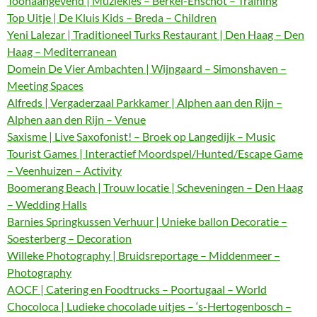
Toonaangevend | Muziekles – Berkel-Enschot – Training
Top Uitje | De Kluis Kids – Breda – Children
Yeni Lalezar | Traditioneel Turks Restaurant | Den Haag – Den
Haag – Mediterranean
Domein De Vier Ambachten | Wijngaard – Simonshaven –
Meeting Spaces
Alfreds | Vergaderzaal Parkkamer | Alphen aan den Rijn –
Alphen aan den Rijn – Venue
Saxisme | Live Saxofonist! – Broek op Langedijk – Music
Tourist Games | Interactief Moordspel/Hunted/Escape Game
– Veenhuizen – Activity
Boomerang Beach | Trouw locatie | Scheveningen – Den Haag
– Wedding Halls
Barnies Springkussen Verhuur | Unieke ballon Decoratie –
Soesterberg – Decoration
Willeke Photography | Bruidsreportage – Middenmeer –
Photography
AOCF | Catering en Foodtrucks – Poortugaal – World
Chocoloca | Ludieke chocolade uitjes – ‘s-Hertogenbosch –