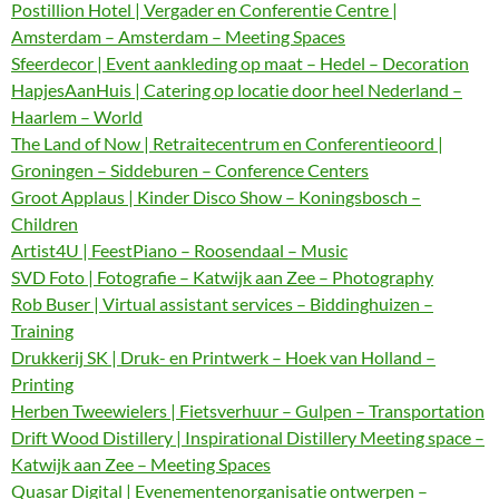
Postillion Hotel | Vergader en Conferentie Centre |
Amsterdam – Amsterdam – Meeting Spaces
Sfeerdecor | Event aankleding op maat – Hedel – Decoration
HapjesAanHuis | Catering op locatie door heel Nederland –
Haarlem – World
The Land of Now | Retraitecentrum en Conferentieoord |
Groningen – Siddeburen – Conference Centers
Groot Applaus | Kinder Disco Show – Koningsbosch –
Children
Artist4U | FeestPiano – Roosendaal – Music
SVD Foto | Fotografie – Katwijk aan Zee – Photography
Rob Buser | Virtual assistant services – Biddinghuizen –
Training
Drukkerij SK | Druk- en Printwerk – Hoek van Holland –
Printing
Herben Tweewielers | Fietsverhuur – Gulpen – Transportation
Drift Wood Distillery | Inspirational Distillery Meeting space –
Katwijk aan Zee – Meeting Spaces
Quasar Digital | Evenementenorganisatie ontwerpen –