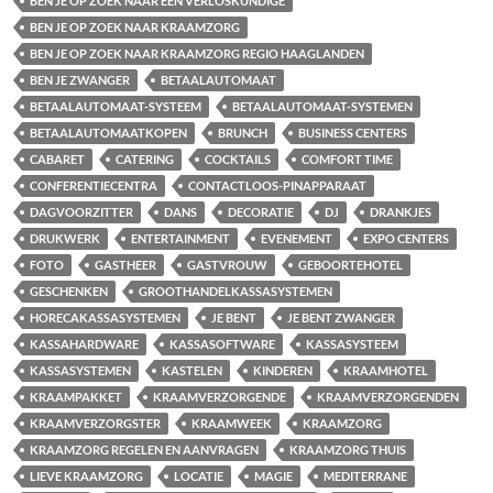
BEN JE OP ZOEK NAAR EEN VERLOSKUNDIGE
BEN JE OP ZOEK NAAR KRAAMZORG
BEN JE OP ZOEK NAAR KRAAMZORG REGIO HAAGLANDEN
BEN JE ZWANGER
BETAALAUTOMAAT
BETAALAUTOMAAT-SYSTEEM
BETAALAUTOMAAT-SYSTEMEN
BETAALAUTOMAATKOPEN
BRUNCH
BUSINESS CENTERS
CABARET
CATERING
COCKTAILS
COMFORT TIME
CONFERENTIECENTRA
CONTACTLOOS-PINAPPARAAT
DAGVOORZITTER
DANS
DECORATIE
DJ
DRANKJES
DRUKWERK
ENTERTAINMENT
EVENEMENT
EXPO CENTERS
FOTO
GASTHEER
GASTVROUW
GEBOORTEHOTEL
GESCHENKEN
GROOTHANDELKASSASYSTEMEN
HORECAKASSASYSTEMEN
JE BENT
JE BENT ZWANGER
KASSAHARDWARE
KASSASOFTWARE
KASSASYSTEEM
KASSASYSTEMEN
KASTELEN
KINDEREN
KRAAMHOTEL
KRAAMPAKKET
KRAAMVERZORGENDE
KRAAMVERZORGENDEN
KRAAMVERZORGSTER
KRAAMWEEK
KRAAMZORG
KRAAMZORG REGELEN EN AANVRAGEN
KRAAMZORG THUIS
LIEVE KRAAMZORG
LOCATIE
MAGIE
MEDITERRANE