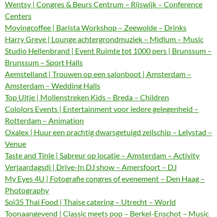
Wentsy | Congres & Beurs Centrum – Rijswijk – Conference
Centers
Movingcoffee | Barista Workshop – Zeewolde – Drinks
Harry Greve | Lounge achtergrondmuziek – Midlum – Music
Studio Hellenbrand | Event Ruimte tot 1000 pers | Brunssum –
Brunssum – Sport Halls
Aemstelland | Trouwen op een salonboot | Amsterdam –
Amsterdam – Wedding Halls
Top Uitje | Mollenstreken Kids – Breda – Children
Cololors Events | Entertainment voor iedere gelegenheid –
Rotterdam – Animation
Oxalex | Huur een prachtig dwarsgetuigd zeilschip – Lelystad –
Venue
Taste and Tinle | Sabreur op locatie – Amsterdam – Activity
Verjaardagsdj | Drive-In DJ show – Amersfoort – DJ
My Eyes 4U | Fotografie congres of evenement – Den Haag –
Photography
Soi35 Thai Food | Thaise catering – Utrecht – World
Toonaangevend | Classic meets pop – Berkel-Enschot – Music