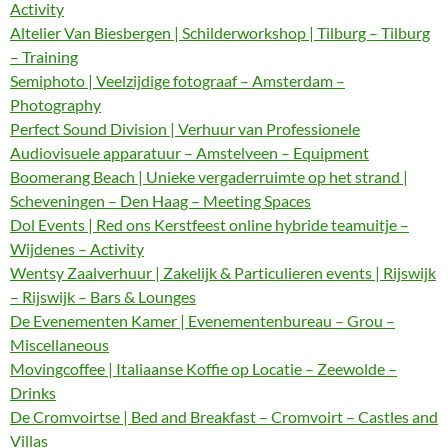
Activity
Altelier Van Biesbergen | Schilderworkshop | Tilburg – Tilburg
– Training
Semiphoto | Veelzijdige fotograaf – Amsterdam –
Photography
Perfect Sound Division | Verhuur van Professionele
Audiovisuele apparatuur – Amstelveen – Equipment
Boomerang Beach | Unieke vergaderruimte op het strand |
Scheveningen – Den Haag – Meeting Spaces
Dol Events | Red ons Kerstfeest online hybride teamuitje –
Wijdenes – Activity
Wentsy Zaalverhuur | Zakelijk & Particulieren events | Rijswijk
– Rijswijk – Bars & Lounges
De Evenementen Kamer | Evenementenbureau – Grou –
Miscellaneous
Movingcoffee | Italiaanse Koffie op Locatie – Zeewolde –
Drinks
De Cromvoirtse | Bed and Breakfast – Cromvoirt – Castles and
Villas