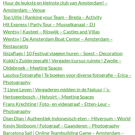
Huur de leukste en kleinste club van Amsterdam! –
Amsterdam – Venue
Top Uitje | Ranking your Team – Breda – Activity
Hit Express | Party Tour – Musselkanaal – DJ
Wentsy | Kasteel – Rijswijk – Castles and Villas
Wentsy | De Amsterdam Boat Center – Amsterdam –
Restaurants
Ibizaflags | 10 Festival vlaggen huren – Soest – Decoration
Kokki’s Zuiderzeecafé | Vergader/cursus ruimte | Zwolle –
Oldebroek – Meeting Spaces
Lasolva Fotografie | Te boeken voor diverse fotografie – Erica –
Photography
‘T Lieve Leven | Vergaderen midden in de Natuur | ‘s-
Hertogenbosch – Helvoirt – Meeting Spaces
Frans Krechting | Foto- en videograaf – Etten-Leur –
Photography
Dian Dian | Authentiek Indonesisch eten – Hilversum – World
Kevin Slotboom | Fotograaf – Gaanderen – Photography
Barcelona Sail | Online Teambuilding Game – Amsterdam –