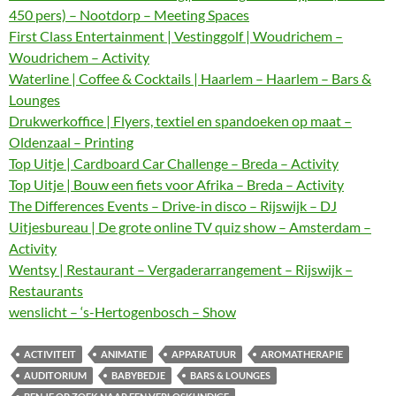
450 pers) – Nootdorp – Meeting Spaces
First Class Entertainment | Vestinggolf | Woudrichem –
Woudrichem – Activity
Waterline | Coffee & Cocktails | Haarlem – Haarlem – Bars &
Lounges
Drukwerkoffice | Flyers, textiel en spandoeken op maat –
Oldenzaal – Printing
Top Uitje | Cardboard Car Challenge – Breda – Activity
Top Uitje | Bouw een fiets voor Afrika – Breda – Activity
The Differences Events – Drive-in disco – Rijswijk – DJ
Uitjesbureau | De grote online TV quiz show – Amsterdam –
Activity
Wentsy | Restaurant – Vergaderarrangement – Rijswijk –
Restaurants
wenslicht – ‘s-Hertogenbosch – Show
ACTIVITEIT
ANIMATIE
APPARATUUR
AROMATHERAPIE
AUDITORIUM
BABYBEDJE
BARS & LOUNGES