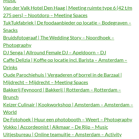
Music
Van der Valk Hotel Den Haag | Meeting ruimte type 6 (42 t/m
275 pers) – Nootdorp – Meeting Spaces
TukTukfabriek | De foodaanbieder op locatie – Bodegraven –
Snacks
Bruidsfotograaf | The Wedding Story – Noordhoek –
Photography
DJ Senga | Allround Female DJ – Apeldoorn – DJ
Caffe Delizia | Koffie op locatie incl. Barista – Amsterdam –
Drinks
Oude Parochiehuis | Vergaderen of borrel in de Barzaal |
Mijdrecht – Mijdrecht – Meeting Spaces
Bakkerij Feynoord | Bakkerij | Rotterdam – Rotterdam –
Brunch
Keizer Culinair | Kookworkshop | Amsterdam – Amsterdam –
World
De Fotohoek | Huur een photobooth – Weert – Photography
Vokko | Accordeonist | Alkmaar – De Rijp – Music
Uitjesbureau | Online teamuitje – Amsterdam – Activity