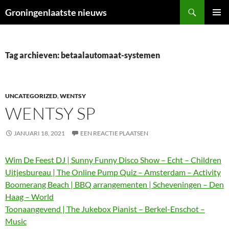
Ga
Zoeken
Groningenlaatste nieuws
naar
PRIMAI
de
MENU
inhoud
Tag archieven: betaalautomaat-systemen
UNCATEGORIZED
,
WENTSY
WENTSY SP
JANUARI 18, 2021
EEN REACTIE PLAATSEN
Wim De Feest DJ | Sunny Funny Disco Show – Echt – Children
Uitjesbureau | The Online Pump Quiz – Amsterdam – Activity
Boomerang Beach | BBQ arrangementen | Scheveningen – Den
Haag – World
Toonaangevend | The Jukebox Pianist – Berkel-Enschot –
Music