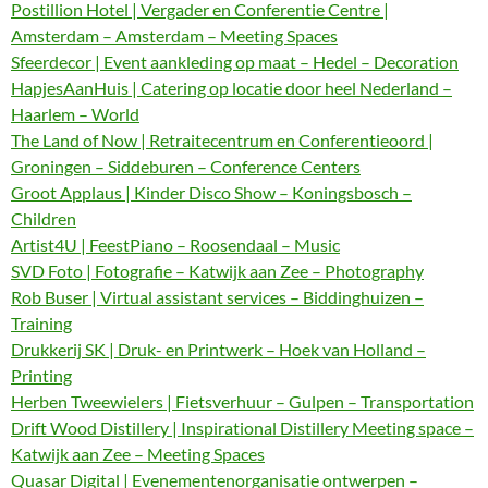
Postillion Hotel | Vergader en Conferentie Centre |
Amsterdam – Amsterdam – Meeting Spaces
Sfeerdecor | Event aankleding op maat – Hedel – Decoration
HapjesAanHuis | Catering op locatie door heel Nederland –
Haarlem – World
The Land of Now | Retraitecentrum en Conferentieoord |
Groningen – Siddeburen – Conference Centers
Groot Applaus | Kinder Disco Show – Koningsbosch –
Children
Artist4U | FeestPiano – Roosendaal – Music
SVD Foto | Fotografie – Katwijk aan Zee – Photography
Rob Buser | Virtual assistant services – Biddinghuizen –
Training
Drukkerij SK | Druk- en Printwerk – Hoek van Holland –
Printing
Herben Tweewielers | Fietsverhuur – Gulpen – Transportation
Drift Wood Distillery | Inspirational Distillery Meeting space –
Katwijk aan Zee – Meeting Spaces
Quasar Digital | Evenementenorganisatie ontwerpen –