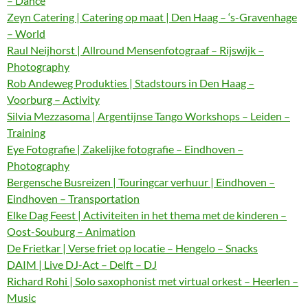
– Dance
Zeyn Catering | Catering op maat | Den Haag – ‘s-Gravenhage
– World
Raul Neijhorst | Allround Mensenfotograaf – Rijswijk –
Photography
Rob Andeweg Produkties | Stadstours in Den Haag –
Voorburg – Activity
Silvia Mezzasoma | Argentijnse Tango Workshops – Leiden –
Training
Eye Fotografie | Zakelijke fotografie – Eindhoven –
Photography
Bergensche Busreizen | Touringcar verhuur | Eindhoven –
Eindhoven – Transportation
Elke Dag Feest | Activiteiten in het thema met de kinderen –
Oost-Souburg – Animation
De Frietkar | Verse friet op locatie – Hengelo – Snacks
DAIM | Live DJ-Act – Delft – DJ
Richard Rohi | Solo saxophonist met virtual orkest – Heerlen –
Music