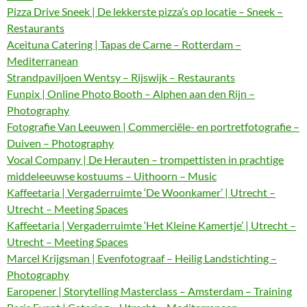
Pizza Drive Sneek | De lekkerste pizza’s op locatie – Sneek –
Restaurants
Aceituna Catering | Tapas de Carne – Rotterdam –
Mediterranean
Strandpaviljoen Wentsy – Rijswijk – Restaurants
Funpix | Online Photo Booth – Alphen aan den Rijn –
Photography
Fotografie Van Leeuwen | Commerciële- en portretfotografie –
Duiven – Photography
Vocal Company | De Herauten – trompettisten in prachtige
middeleeuwse kostuums – Uithoorn – Music
Kaffeetaria | Vergaderruimte ‘De Woonkamer’ | Utrecht –
Utrecht – Meeting Spaces
Kaffeetaria | Vergaderruimte ‘Het Kleine Kamertje’ | Utrecht –
Utrecht – Meeting Spaces
Marcel Krijgsman | Evenfotograaf – Heilig Landstichting –
Photography
Earopener | Storytelling Masterclass – Amsterdam – Training