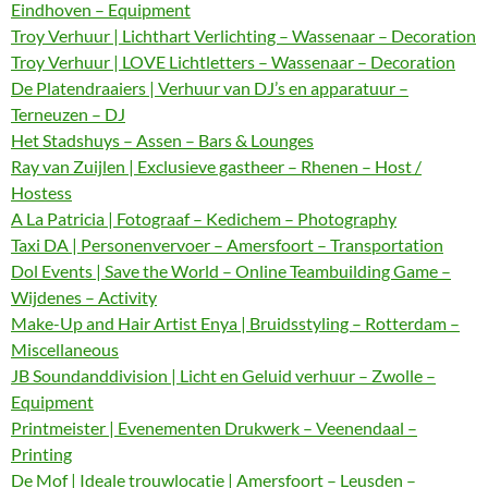
Eindhoven – Equipment
Troy Verhuur | Lichthart Verlichting – Wassenaar – Decoration
Troy Verhuur | LOVE Lichtletters – Wassenaar – Decoration
De Platendraaiers | Verhuur van DJ’s en apparatuur –
Terneuzen – DJ
Het Stadshuys – Assen – Bars & Lounges
Ray van Zuijlen | Exclusieve gastheer – Rhenen – Host /
Hostess
A La Patricia | Fotograaf – Kedichem – Photography
Taxi DA | Personenvervoer – Amersfoort – Transportation
Dol Events | Save the World – Online Teambuilding Game –
Wijdenes – Activity
Make-Up and Hair Artist Enya | Bruidsstyling – Rotterdam –
Miscellaneous
JB Soundanddivision | Licht en Geluid verhuur – Zwolle –
Equipment
Printmeister | Evenementen Drukwerk – Veenendaal –
Printing
De Mof | Ideale trouwlocatie | Amersfoort – Leusden –