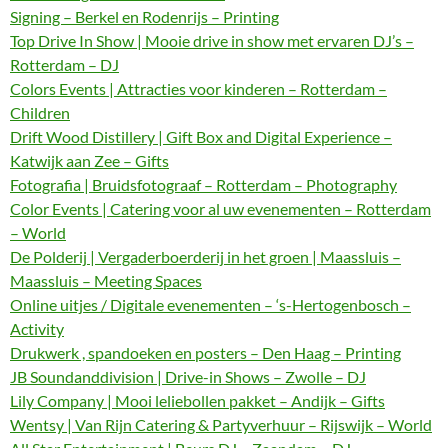
Signing – Berkel en Rodenrijs – Printing
Top Drive In Show | Mooie drive in show met ervaren DJ’s –
Rotterdam – DJ
Colors Events | Attracties voor kinderen – Rotterdam –
Children
Drift Wood Distillery | Gift Box and Digital Experience –
Katwijk aan Zee – Gifts
Fotografia | Bruidsfotograaf – Rotterdam – Photography
Color Events | Catering voor al uw evenementen – Rotterdam
– World
De Polderij | Vergaderboerderij in het groen | Maassluis –
Maassluis – Meeting Spaces
Online uitjes / Digitale evenementen – ‘s-Hertogenbosch –
Activity
Drukwerk , spandoeken en posters – Den Haag – Printing
JB Soundanddivision | Drive-in Shows – Zwolle – DJ
Lily Company | Mooi leliebollen pakket – Andijk – Gifts
Wentsy | Van Rijn Catering & Partyverhuur – Rijswijk – World