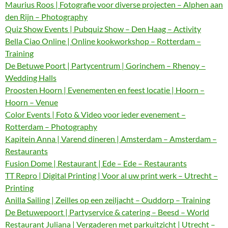
Maurius Roos | Fotografie voor diverse projecten – Alphen aan
den Rijn – Photography
Quiz Show Events | Pubquiz Show – Den Haag – Activity
Bella Ciao Online | Online kookworkshop – Rotterdam –
Training
De Betuwe Poort | Partycentrum | Gorinchem – Rhenoy –
Wedding Halls
Proosten Hoorn | Evenementen en feest locatie | Hoorn –
Hoorn – Venue
Color Events | Foto & Video voor ieder evenement –
Rotterdam – Photography
Kapitein Anna | Varend dineren | Amsterdam – Amsterdam –
Restaurants
Fusion Dome | Restaurant | Ede – Ede – Restaurants
TT Repro | Digital Printing | Voor al uw print werk – Utrecht –
Printing
Anilla Sailing | Zeilles op een zeiljacht – Ouddorp – Training
De Betuwepoort | Partyservice & catering – Beesd – World
Restaurant Juliana | Vergaderen met parkuitzicht | Utrecht –