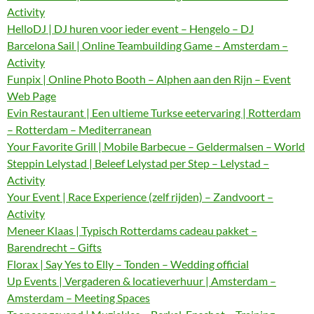
Activity
HelloDJ | DJ huren voor ieder event – Hengelo – DJ
Barcelona Sail | Online Teambuilding Game – Amsterdam –
Activity
Funpix | Online Photo Booth – Alphen aan den Rijn – Event
Web Page
Evin Restaurant | Een ultieme Turkse eetervaring | Rotterdam
– Rotterdam – Mediterranean
Your Favorite Grill | Mobile Barbecue – Geldermalsen – World
Steppin Lelystad | Beleef Lelystad per Step – Lelystad –
Activity
Your Event | Race Experience (zelf rijden) – Zandvoort –
Activity
Meneer Klaas | Typisch Rotterdams cadeau pakket –
Barendrecht – Gifts
Florax | Say Yes to Elly – Tonden – Wedding official
Up Events | Vergaderen & locatieverhuur | Amsterdam –
Amsterdam – Meeting Spaces