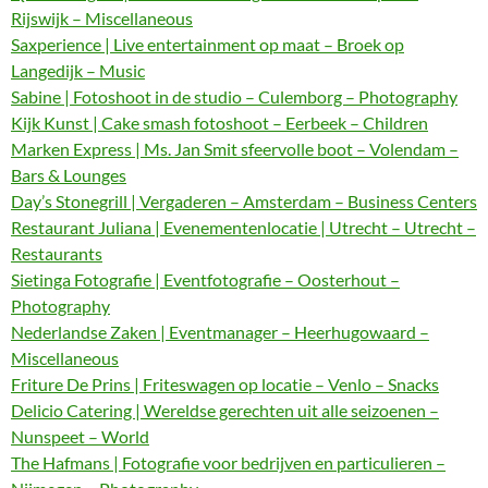
Rijswijk – Miscellaneous
Saxperience | Live entertainment op maat – Broek op
Langedijk – Music
Sabine | Fotoshoot in de studio – Culemborg – Photography
Kijk Kunst | Cake smash fotoshoot – Eerbeek – Children
Marken Express | Ms. Jan Smit sfeervolle boot – Volendam –
Bars & Lounges
Day’s Stonegrill | Vergaderen – Amsterdam – Business Centers
Restaurant Juliana | Evenementenlocatie | Utrecht – Utrecht –
Restaurants
Sietinga Fotografie | Eventfotografie – Oosterhout –
Photography
Nederlandse Zaken | Eventmanager – Heerhugowaard –
Miscellaneous
Friture De Prins | Friteswagen op locatie – Venlo – Snacks
Delicio Catering | Wereldse gerechten uit alle seizoenen –
Nunspeet – World
The Hafmans | Fotografie voor bedrijven en particulieren –