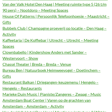
Van der Valk Hotel Den Haag | Meeting ruimte type 5 (26 t/m
90 pers) – Nootdorp – Meeting Spaces
House Of Patterns | Persoonlijk Telefoonhoesje – Maastricht –
Gifts
Bubbels Club | Champagne proeverij op locatie – Den Haag –
Activity
Kaffeetaria | De Koffiebar | Utrecht – Utrecht – Meeting
Spaces
Clownbabello | Kindershow Anders met Sander –
Westervoort – Show
Chassé Theater | Breda – Breda – Venue
Bureau Ben | Natuurboek Heimweevogel – Doetinchem –
Gifts
Restaurant Balkan | Driegangen-keuzemenu | Hengelo –
Hengelo – Restaurants
Marieke Duin Music | Pianiste/Zangeres – Zwaag – Music
Amsterdam Boat Center | Varen op de grachten van
Amsterdam – Amsterdam – Activity