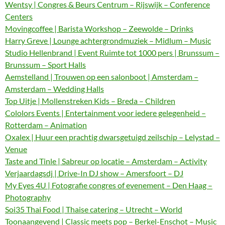
Wentsy | Congres & Beurs Centrum – Rijswijk – Conference
Centers
Movingcoffee | Barista Workshop – Zeewolde – Drinks
Harry Greve | Lounge achtergrondmuziek – Midlum – Music
Studio Hellenbrand | Event Ruimte tot 1000 pers | Brunssum –
Brunssum – Sport Halls
Aemstelland | Trouwen op een salonboot | Amsterdam –
Amsterdam – Wedding Halls
Top Uitje | Mollenstreken Kids – Breda – Children
Cololors Events | Entertainment voor iedere gelegenheid –
Rotterdam – Animation
Oxalex | Huur een prachtig dwarsgetuigd zeilschip – Lelystad –
Venue
Taste and Tinle | Sabreur op locatie – Amsterdam – Activity
Verjaardagsdj | Drive-In DJ show – Amersfoort – DJ
My Eyes 4U | Fotografie congres of evenement – Den Haag –
Photography
Soi35 Thai Food | Thaise catering – Utrecht – World
Toonaangevend | Classic meets pop – Berkel-Enschot – Music