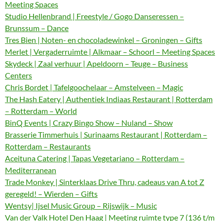
Meeting Spaces
Studio Hellenbrand | Freestyle / Gogo Danseressen –
Brunssum – Dance
Tres Bien | Noten- en chocoladewinkel – Groningen – Gifts
Merlet | Vergaderruimte | Alkmaar – Schoorl – Meeting Spaces
Skydeck | Zaal verhuur | Apeldoorn – Teuge – Business
Centers
Chris Bordet | Tafelgoochelaar – Amstelveen – Magic
The Hash Eatery | Authentiek Indiaas Restaurant | Rotterdam
– Rotterdam – World
BinQ Events | Crazy Bingo Show – Nuland – Show
Brasserie Timmerhuis | Surinaams Restaurant | Rotterdam –
Rotterdam – Restaurants
Aceituna Catering | Tapas Vegetariano – Rotterdam –
Mediterranean
Trade Monkey | Sinterklaas Drive Thru, cadeaus van A tot Z
geregeld! – Wierden – Gifts
Wentsy| Ijsel Music Group – Rijswijk – Music
Van der Valk Hotel Den Haag | Meeting ruimte type 7 (136 t/m