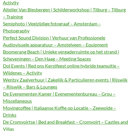
Activity
Altelier Van Biesbergen | Schilderworkshop | Tilburg – Tilburg
– Training
Semiphoto | Veelzijdige fotograaf – Amsterdam –
Photography
Perfect Sound Division | Verhuur van Professionele
Audiovisuele apparatuur – Amstelveen – Equipment
Boomerang Beach | Unieke vergaderruimte op het strand |
Scheveningen – Den Haag – Meeting Spaces
Dol Events | Red ons Kerstfeest online hybride teamuitje –
Wijdenes – Activity
Wentsy Zaalverhuur | Zakelijk & Particulieren events | Rijswijk
– Rijswijk – Bars & Lounges
De Evenementen Kamer | Evenementenbureau – Grou –
Miscellaneous
Movingcoffee | Italiaanse Koffie op Locatie – Zeewolde –
Drinks
De Cromvoirtse | Bed and Breakfast – Cromvoirt – Castles and
Villas