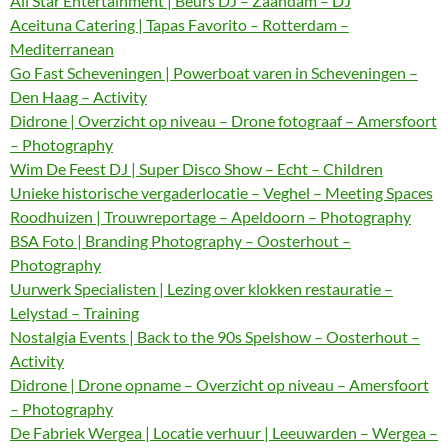
All Star Entertainment | Beurs DJ – Zaandam – DJ
Aceituna Catering | Tapas Favorito – Rotterdam –
Mediterranean
Go Fast Scheveningen | Powerboat varen in Scheveningen –
Den Haag – Activity
Didrone | Overzicht op niveau – Drone fotograaf – Amersfoort
– Photography
Wim De Feest DJ | Super Disco Show – Echt – Children
Unieke historische vergaderlocatie – Veghel – Meeting Spaces
Roodhuizen | Trouwreportage – Apeldoorn – Photography
BSA Foto | Branding Photography – Oosterhout –
Photography
Uurwerk Specialisten | Lezing over klokken restauratie –
Lelystad – Training
Nostalgia Events | Back to the 90s Spelshow – Oosterhout –
Activity
Didrone | Drone opname – Overzicht op niveau – Amersfoort
– Photography
De Fabriek Wergea | Locatie verhuur | Leeuwarden – Wergea –