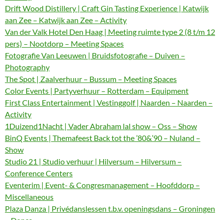
Drift Wood Distillery | Craft Gin Tasting Experience | Katwijk
aan Zee – Katwijk aan Zee – Activity
Van der Valk Hotel Den Haag | Meeting ruimte type 2 (8 t/m 12
pers) – Nootdorp – Meeting Spaces
Fotografie Van Leeuwen | Bruidsfotografie – Duiven –
Photography
The Spot | Zaalverhuur – Bussum – Meeting Spaces
Color Events | Partyverhuur – Rotterdam – Equipment
First Class Entertainment | Vestinggolf | Naarden – Naarden –
Activity
1Duizend1Nacht | Vader Abraham lal show – Oss – Show
BinQ Events | Themafeest Back tot the ’80&’90 – Nuland –
Show
Studio 21 | Studio verhuur | Hilversum – Hilversum –
Conference Centers
Eventerim | Event- & Congresmanagement – Hoofddorp –
Miscellaneous
Plaza Danza | Privédanslessen t.b.v. openingsdans – Groningen