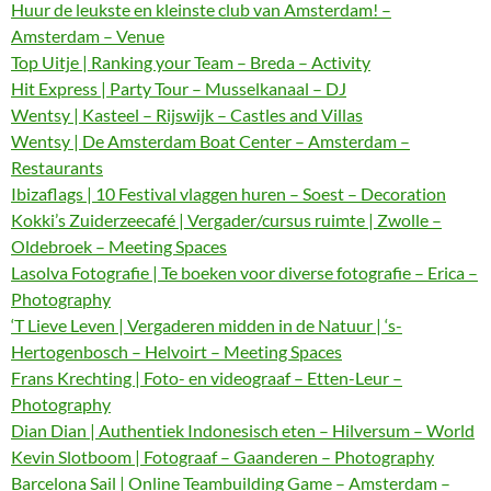
Huur de leukste en kleinste club van Amsterdam! –
Amsterdam – Venue
Top Uitje | Ranking your Team – Breda – Activity
Hit Express | Party Tour – Musselkanaal – DJ
Wentsy | Kasteel – Rijswijk – Castles and Villas
Wentsy | De Amsterdam Boat Center – Amsterdam –
Restaurants
Ibizaflags | 10 Festival vlaggen huren – Soest – Decoration
Kokki’s Zuiderzeecafé | Vergader/cursus ruimte | Zwolle –
Oldebroek – Meeting Spaces
Lasolva Fotografie | Te boeken voor diverse fotografie – Erica –
Photography
‘T Lieve Leven | Vergaderen midden in de Natuur | ‘s-
Hertogenbosch – Helvoirt – Meeting Spaces
Frans Krechting | Foto- en videograaf – Etten-Leur –
Photography
Dian Dian | Authentiek Indonesisch eten – Hilversum – World
Kevin Slotboom | Fotograaf – Gaanderen – Photography
Barcelona Sail | Online Teambuilding Game – Amsterdam –