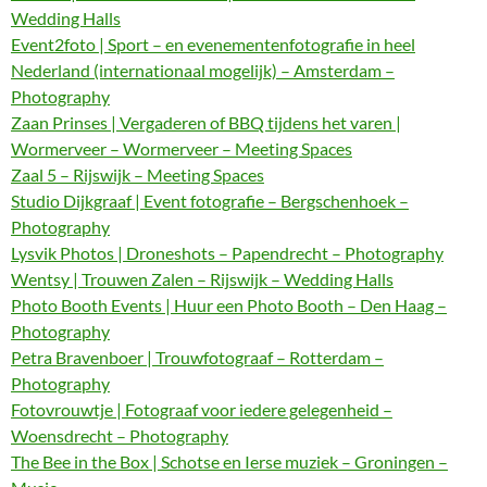
Wedding Halls
Event2foto | Sport – en evenementenfotografie in heel
Nederland (internationaal mogelijk) – Amsterdam –
Photography
Zaan Prinses | Vergaderen of BBQ tijdens het varen |
Wormerveer – Wormerveer – Meeting Spaces
Zaal 5 – Rijswijk – Meeting Spaces
Studio Dijkgraaf | Event fotografie – Bergschenhoek –
Photography
Lysvik Photos | Droneshots – Papendrecht – Photography
Wentsy | Trouwen Zalen – Rijswijk – Wedding Halls
Photo Booth Events | Huur een Photo Booth – Den Haag –
Photography
Petra Bravenboer | Trouwfotograaf – Rotterdam –
Photography
Fotovrouwtje | Fotograaf voor iedere gelegenheid –
Woensdrecht – Photography
The Bee in the Box | Schotse en Ierse muziek – Groningen –