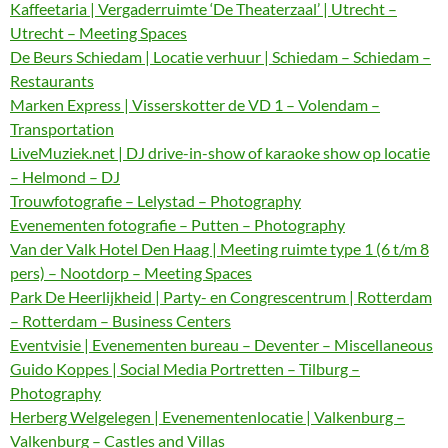
Kaffeetaria | Vergaderruimte ‘De Theaterzaal’ | Utrecht –
Utrecht – Meeting Spaces
De Beurs Schiedam | Locatie verhuur | Schiedam – Schiedam –
Restaurants
Marken Express | Visserskotter de VD 1 – Volendam –
Transportation
LiveMuziek.net | DJ drive-in-show of karaoke show op locatie
– Helmond – DJ
Trouwfotografie – Lelystad – Photography
Evenementen fotografie – Putten – Photography
Van der Valk Hotel Den Haag | Meeting ruimte type 1 (6 t/m 8
pers) – Nootdorp – Meeting Spaces
Park De Heerlijkheid | Party- en Congrescentrum | Rotterdam
– Rotterdam – Business Centers
Eventvisie | Evenementen bureau – Deventer – Miscellaneous
Guido Koppes | Social Media Portretten – Tilburg –
Photography
Herberg Welgelegen | Evenementenlocatie | Valkenburg –
Valkenburg – Castles and Villas