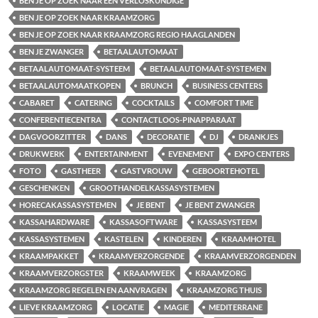
BEN JE OP ZOEK NAAR EEN VERLOSKUNDIGE
BEN JE OP ZOEK NAAR KRAAMZORG
BEN JE OP ZOEK NAAR KRAAMZORG REGIO HAAGLANDEN
BEN JE ZWANGER
BETAALAUTOMAAT
BETAALAUTOMAAT-SYSTEEM
BETAALAUTOMAAT-SYSTEMEN
BETAALAUTOMAATKOPEN
BRUNCH
BUSINESS CENTERS
CABARET
CATERING
COCKTAILS
COMFORT TIME
CONFERENTIECENTRA
CONTACTLOOS-PINAPPARAAT
DAGVOORZITTER
DANS
DECORATIE
DJ
DRANKJES
DRUKWERK
ENTERTAINMENT
EVENEMENT
EXPO CENTERS
FOTO
GASTHEER
GASTVROUW
GEBOORTEHOTEL
GESCHENKEN
GROOTHANDELKASSASYSTEMEN
HORECAKASSASYSTEMEN
JE BENT
JE BENT ZWANGER
KASSAHARDWARE
KASSASOFTWARE
KASSASYSTEEM
KASSASYSTEMEN
KASTELEN
KINDEREN
KRAAMHOTEL
KRAAMPAKKET
KRAAMVERZORGENDE
KRAAMVERZORGENDEN
KRAAMVERZORGSTER
KRAAMWEEK
KRAAMZORG
KRAAMZORG REGELEN EN AANVRAGEN
KRAAMZORG THUIS
LIEVE KRAAMZORG
LOCATIE
MAGIE
MEDITERRANE