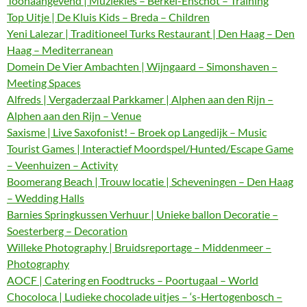
Toonaangevend | Muziekles – Berkel-Enschot – Training
Top Uitje | De Kluis Kids – Breda – Children
Yeni Lalezar | Traditioneel Turks Restaurant | Den Haag – Den
Haag – Mediterranean
Domein De Vier Ambachten | Wijngaard – Simonshaven –
Meeting Spaces
Alfreds | Vergaderzaal Parkkamer | Alphen aan den Rijn –
Alphen aan den Rijn – Venue
Saxisme | Live Saxofonist! – Broek op Langedijk – Music
Tourist Games | Interactief Moordspel/Hunted/Escape Game
– Veenhuizen – Activity
Boomerang Beach | Trouw locatie | Scheveningen – Den Haag
– Wedding Halls
Barnies Springkussen Verhuur | Unieke ballon Decoratie –
Soesterberg – Decoration
Willeke Photography | Bruidsreportage – Middenmeer –
Photography
AOCF | Catering en Foodtrucks – Poortugaal – World
Chocoloca | Ludieke chocolade uitjes – ‘s-Hertogenbosch –