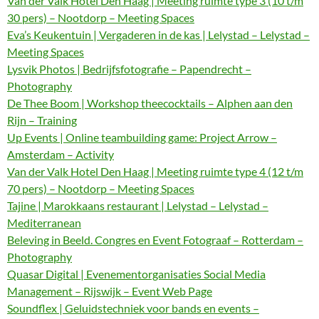
Van der Valk Hotel Den Haag | Meeting ruimte type 3 (10 t/m
30 pers) – Nootdorp – Meeting Spaces
Eva’s Keukentuin | Vergaderen in de kas | Lelystad – Lelystad –
Meeting Spaces
Lysvik Photos | Bedrijfsfotografie – Papendrecht –
Photography
De Thee Boom | Workshop theecocktails – Alphen aan den
Rijn – Training
Up Events | Online teambuilding game: Project Arrow –
Amsterdam – Activity
Van der Valk Hotel Den Haag | Meeting ruimte type 4 (12 t/m
70 pers) – Nootdorp – Meeting Spaces
Tajine | Marokkaans restaurant | Lelystad – Lelystad –
Mediterranean
Beleving in Beeld. Congres en Event Fotograaf – Rotterdam –
Photography
Quasar Digital | Evenementorganisaties Social Media
Management – Rijswijk – Event Web Page
Soundflex | Geluidstechniek voor bands en events –