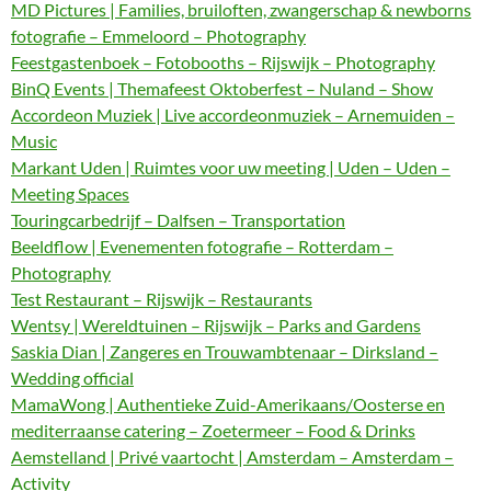
MD Pictures | Families, bruiloften, zwangerschap & newborns
fotografie – Emmeloord – Photography
Feestgastenboek – Fotobooths – Rijswijk – Photography
BinQ Events | Themafeest Oktoberfest – Nuland – Show
Accordeon Muziek | Live accordeonmuziek – Arnemuiden –
Music
Markant Uden | Ruimtes voor uw meeting | Uden – Uden –
Meeting Spaces
Touringcarbedrijf – Dalfsen – Transportation
Beeldflow | Evenementen fotografie – Rotterdam –
Photography
Test Restaurant – Rijswijk – Restaurants
Wentsy | Wereldtuinen – Rijswijk – Parks and Gardens
Saskia Dian | Zangeres en Trouwambtenaar – Dirksland –
Wedding official
MamaWong | Authentieke Zuid-Amerikaans/Oosterse en
mediterraanse catering – Zoetermeer – Food & Drinks
Aemstelland | Privé vaartocht | Amsterdam – Amsterdam –
Activity