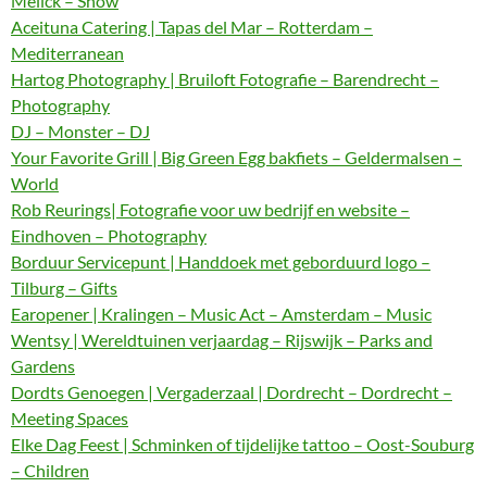
Melick – Show
Aceituna Catering | Tapas del Mar – Rotterdam –
Mediterranean
Hartog Photography | Bruiloft Fotografie – Barendrecht –
Photography
DJ – Monster – DJ
Your Favorite Grill | Big Green Egg bakfiets – Geldermalsen –
World
Rob Reurings| Fotografie voor uw bedrijf en website –
Eindhoven – Photography
Borduur Servicepunt | Handdoek met geborduurd logo –
Tilburg – Gifts
Earopener | Kralingen – Music Act – Amsterdam – Music
Wentsy | Wereldtuinen verjaardag – Rijswijk – Parks and
Gardens
Dordts Genoegen | Vergaderzaal | Dordrecht – Dordrecht –
Meeting Spaces
Elke Dag Feest | Schminken of tijdelijke tattoo – Oost-Souburg
– Children