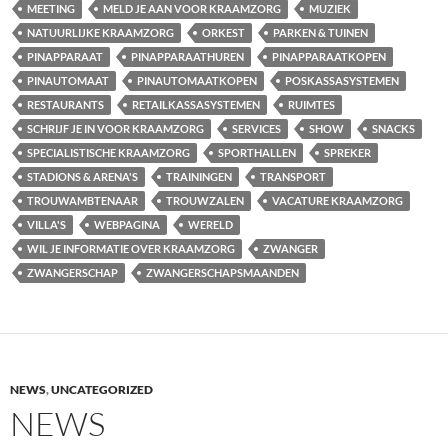
MEETING
MELD JE AAN VOOR KRAAMZORG
MUZIEK
NATUURLIJKE KRAAMZORG
ORKEST
PARKEN & TUINEN
PINAPPARAAT
PINAPPARAATHUREN
PINAPPARAATKOPEN
PINAUTOMAAT
PINAUTOMAATKOPEN
POSKASSASYSTEMEN
RESTAURANTS
RETAILKASSASYSTEMEN
RUIMTES
SCHRIJF JE IN VOOR KRAAMZORG
SERVICES
SHOW
SNACKS
SPECIALISTISCHE KRAAMZORG
SPORTHALLEN
SPREKER
STADIONS & ARENA'S
TRAININGEN
TRANSPORT
TROUWAMBTENAAR
TROUWZALEN
VACATURE KRAAMZORG
VILLA'S
WEBPAGINA
WERELD
WIL JE INFORMATIE OVER KRAAMZORG
ZWANGER
ZWANGERSCHAP
ZWANGERSCHAPSMAANDEN
NEWS
,
UNCATEGORIZED
NEWS