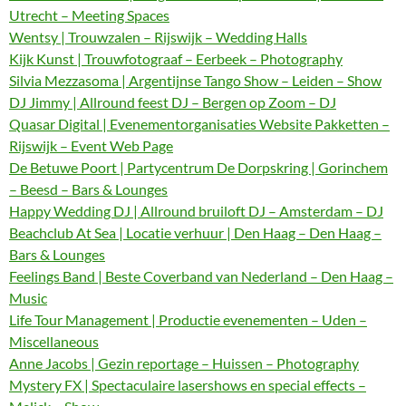
Utrecht – Meeting Spaces
Wentsy | Trouwzalen – Rijswijk – Wedding Halls
Kijk Kunst | Trouwfotograaf – Eerbeek – Photography
Silvia Mezzasoma | Argentijnse Tango Show – Leiden – Show
DJ Jimmy | Allround feest DJ – Bergen op Zoom – DJ
Quasar Digital | Evenementorganisaties Website Pakketten –
Rijswijk – Event Web Page
De Betuwe Poort | Partycentrum De Dorpskring | Gorinchem
– Beesd – Bars & Lounges
Happy Wedding DJ | Allround bruiloft DJ – Amsterdam – DJ
Beachclub At Sea | Locatie verhuur | Den Haag – Den Haag –
Bars & Lounges
Feelings Band | Beste Coverband van Nederland – Den Haag –
Music
Life Tour Management | Productie evenementen – Uden –
Miscellaneous
Anne Jacobs | Gezin reportage – Huissen – Photography
Mystery FX | Spectaculaire lasershows en special effects –