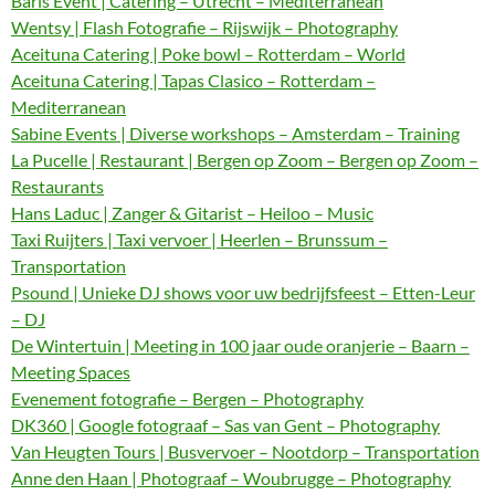
Baris Event | Catering – Utrecht – Mediterranean
Wentsy | Flash Fotografie – Rijswijk – Photography
Aceituna Catering | Poke bowl – Rotterdam – World
Aceituna Catering | Tapas Clasico – Rotterdam –
Mediterranean
Sabine Events | Diverse workshops – Amsterdam – Training
La Pucelle | Restaurant | Bergen op Zoom – Bergen op Zoom –
Restaurants
Hans Laduc | Zanger & Gitarist – Heiloo – Music
Taxi Ruijters | Taxi vervoer | Heerlen – Brunssum –
Transportation
Psound | Unieke DJ shows voor uw bedrijfsfeest – Etten-Leur
– DJ
De Wintertuin | Meeting in 100 jaar oude oranjerie – Baarn –
Meeting Spaces
Evenement fotografie – Bergen – Photography
DK360 | Google fotograaf – Sas van Gent – Photography
Van Heugten Tours | Busvervoer – Nootdorp – Transportation
Anne den Haan | Photograaf – Woubrugge – Photography