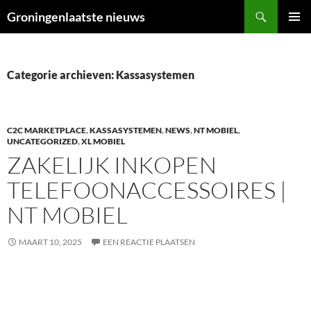
Ga
Zoeken
Groningenlaatste nieuws
naar
PRIMAI
de
MENU
inhoud
Categorie archieven: Kassasystemen
C2C MARKETPLACE
,
KASSASYSTEMEN
,
NEWS
,
NT MOBIEL
,
UNCATEGORIZED
,
XL MOBIEL
ZAKELIJK INKOPEN
TELEFOONACCESSOIRES |
NT MOBIEL
MAART 10, 2025
EEN REACTIE PLAATSEN