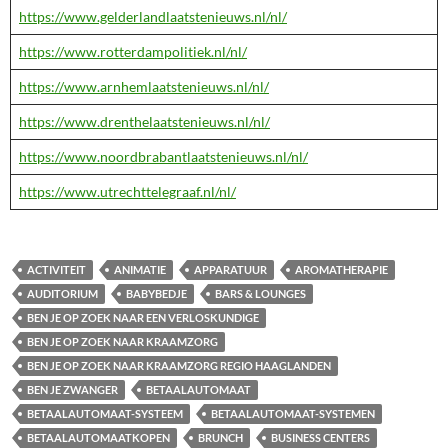
https://www.gelderlandlaatstenieuws.nl/nl/
https://www.rotterdampolitiek.nl/nl/
https://www.arnhemlaatstenieuws.nl/nl/
https://www.drenthelaatstenieuws.nl/nl/
https://www.noordbrabantlaatstenieuws.nl/nl/
https://www.utrechttelegraaf.nl/nl/
ACTIVITEIT
ANIMATIE
APPARATUUR
AROMATHERAPIE
AUDITORIUM
BABYBEDJE
BARS & LOUNGES
BEN JE OP ZOEK NAAR EEN VERLOSKUNDIGE
BEN JE OP ZOEK NAAR KRAAMZORG
BEN JE OP ZOEK NAAR KRAAMZORG REGIO HAAGLANDEN
BEN JE ZWANGER
BETAALAUTOMAAT
BETAALAUTOMAAT-SYSTEEM
BETAALAUTOMAAT-SYSTEMEN
BETAALAUTOMAATKOPEN
BRUNCH
BUSINESS CENTERS