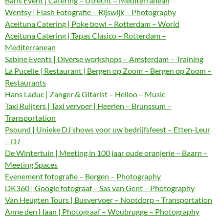
Baris Event | Catering – Utrecht – Mediterranean
Wentsy | Flash Fotografie – Rijswijk – Photography
Aceituna Catering | Poke bowl – Rotterdam – World
Aceituna Catering | Tapas Clasico – Rotterdam –
Mediterranean
Sabine Events | Diverse workshops – Amsterdam – Training
La Pucelle | Restaurant | Bergen op Zoom – Bergen op Zoom –
Restaurants
Hans Laduc | Zanger & Gitarist – Heiloo – Music
Taxi Ruijters | Taxi vervoer | Heerlen – Brunssum –
Transportation
Psound | Unieke DJ shows voor uw bedrijfsfeest – Etten-Leur
– DJ
De Wintertuin | Meeting in 100 jaar oude oranjerie – Baarn –
Meeting Spaces
Evenement fotografie – Bergen – Photography
DK360 | Google fotograaf – Sas van Gent – Photography
Van Heugten Tours | Busvervoer – Nootdorp – Transportation
Anne den Haan | Photograaf – Woubrugge – Photography