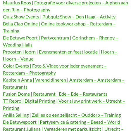
Maurius Roos | Fotografie voor diverse projecten – Alphen aan
den Rijn – Photography
Quiz Show Events | Pubquiz Show – Den Haag – Activity
Bella Ciao Online | Online kookworkshop – Rotterdam –
Training
De Betuwe Poort | Partycentrum | Gorinchem – Rhenoy –
Wedding Halls
Proosten Hoorn | Evenementen en feest locatie | Hoorn –
Hoorn – Venue
Color Events | Foto & Video voor ieder evenement –
Rotterdam – Photography
Kapitein Anna | Varend dineren | Amsterdam – Amsterdam –
Restaurants
Fusion Dome | Restaurant | Ede – Ede – Restaurants
TT Repro | Digital Printing | Voor al uw print werk – Utrecht –
Printing
Anilla Sailing | Zeilles op een zeiljacht – Ouddorp – Training
De Betuwepoort | Partyservice & catering – Beesd – World
Restaurant Juliana | Vergaderen met parkuitzicht | Utrecht –