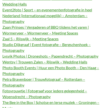
Wedding Halls
Event2foto | Sport – en evenementenfotografie in heel
Nederland (internationaal mogelijk) – Amsterdam –
Photography
Zaan Prinses | Vergaderen of BBQ tijdens het varen |
Wormerveer – Wormerveer – Meeting Spaces
Zaal 5 – Rijswijk – Meeting Spaces
Studio Dijkgraaf | Event fotografie – Bergschenhoek –
Photography
Lysvik Photos | Droneshots – Papendrecht – Photography
Wentsy | Trouwen Zalen – Rijswijk – Wedding Halls
Photo Booth Events | Huur een Photo Booth – Den Haag –
Photography
Petra Bravenboer | Trouwfotograaf – Rotterdam –
Photography
Fotovrouwtje | Fotograaf voor iedere gelegenheid –
Woensdrecht – Photography
The Bee in the Box | Schotse en Ierse muziek – Groningen –