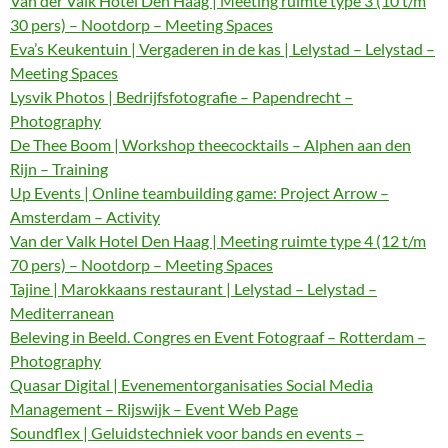
Van der Valk Hotel Den Haag | Meeting ruimte type 3 (10 t/m
30 pers) – Nootdorp – Meeting Spaces
Eva’s Keukentuin | Vergaderen in de kas | Lelystad – Lelystad –
Meeting Spaces
Lysvik Photos | Bedrijfsfotografie – Papendrecht –
Photography
De Thee Boom | Workshop theecocktails – Alphen aan den
Rijn – Training
Up Events | Online teambuilding game: Project Arrow –
Amsterdam – Activity
Van der Valk Hotel Den Haag | Meeting ruimte type 4 (12 t/m
70 pers) – Nootdorp – Meeting Spaces
Tajine | Marokkaans restaurant | Lelystad – Lelystad –
Mediterranean
Beleving in Beeld. Congres en Event Fotograaf – Rotterdam –
Photography
Quasar Digital | Evenementorganisaties Social Media
Management – Rijswijk – Event Web Page
Soundflex | Geluidstechniek voor bands en events –