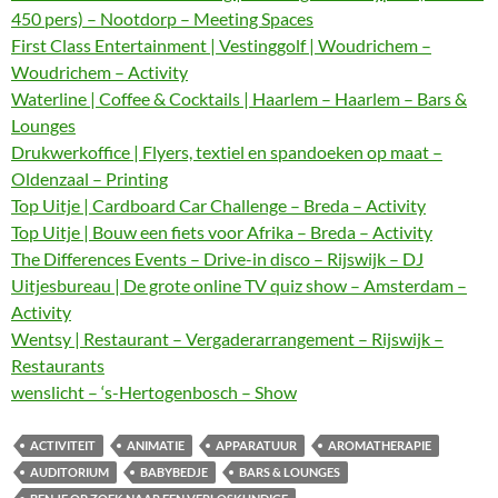
450 pers) – Nootdorp – Meeting Spaces
First Class Entertainment | Vestinggolf | Woudrichem –
Woudrichem – Activity
Waterline | Coffee & Cocktails | Haarlem – Haarlem – Bars &
Lounges
Drukwerkoffice | Flyers, textiel en spandoeken op maat –
Oldenzaal – Printing
Top Uitje | Cardboard Car Challenge – Breda – Activity
Top Uitje | Bouw een fiets voor Afrika – Breda – Activity
The Differences Events – Drive-in disco – Rijswijk – DJ
Uitjesbureau | De grote online TV quiz show – Amsterdam –
Activity
Wentsy | Restaurant – Vergaderarrangement – Rijswijk –
Restaurants
wenslicht – ‘s-Hertogenbosch – Show
ACTIVITEIT
ANIMATIE
APPARATUUR
AROMATHERAPIE
AUDITORIUM
BABYBEDJE
BARS & LOUNGES