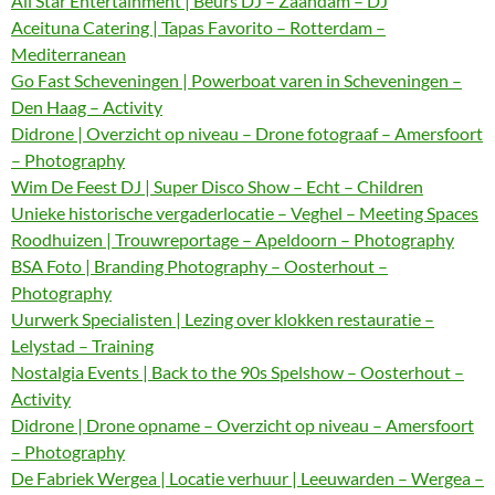
All Star Entertainment | Beurs DJ – Zaandam – DJ
Aceituna Catering | Tapas Favorito – Rotterdam –
Mediterranean
Go Fast Scheveningen | Powerboat varen in Scheveningen –
Den Haag – Activity
Didrone | Overzicht op niveau – Drone fotograaf – Amersfoort
– Photography
Wim De Feest DJ | Super Disco Show – Echt – Children
Unieke historische vergaderlocatie – Veghel – Meeting Spaces
Roodhuizen | Trouwreportage – Apeldoorn – Photography
BSA Foto | Branding Photography – Oosterhout –
Photography
Uurwerk Specialisten | Lezing over klokken restauratie –
Lelystad – Training
Nostalgia Events | Back to the 90s Spelshow – Oosterhout –
Activity
Didrone | Drone opname – Overzicht op niveau – Amersfoort
– Photography
De Fabriek Wergea | Locatie verhuur | Leeuwarden – Wergea –