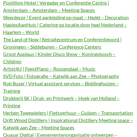
Postillion Hotel | Vergader en Conferentie Centre |
Amsterdam – Amsterdam – Meeting Spaces
Sfeerdecor | Event aankleding op maat – Hedel – Decoration
HapjesAanHuis | Catering op locatie door heel Nederland –
Haarlem – World
The Land of Now | Retraitecentrum en Conferentieoord |
Groningen – Siddeburen – Conference Centers
Groot Applaus | Kinder Disco Show – Koningsbosch –
Children
Artist4U | FeestPiano – Roosendaal – Music
SVD Foto | Fotografie – Katwijk aan Zee – Photography
Rob Buser | Virtual assistant services – Biddinghuizen –
Training
Drukkerij SK | Druk- en Printwerk – Hoek van Holland –
Printing
Herben Tweewielers | Fietsverhuur – Gulpen – Transportation
Drift Wood Distillery | Inspirational Distillery Meeting space –
Katwijk aan Zee – Meeting Spaces
Quasar Digital | Evenementenorganisatie ontwerpen –