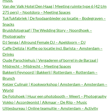
Music
Van der Valk Hotel Den Haag | Meeting ruimte type 6 (42 t/m
275 pers) – Nootdorp – Meeting Spaces
TukTukfabriek | De foodaanbieder op locatie – Bodegraven –
Snacks
Bruidsfotograaf | The Wedding Story – Noordhoek –
Photography
DJ Senga | Allround Female DJ – Apeldoorn – DJ
Caffe Delizia | Koffie op locatie incl. Barista – Amsterdam –
Drinks
Oude Parochiehuis | Vergaderen of borrel in de Barzaal |
Mijdrecht – Mijdrecht – Meeting Spaces
Bakkerij Feynoord | Bakkerij | Rotterdam – Rotterdam –
Brunch
Keizer Culinair | Kookworkshop | Amsterdam – Amsterdam –
World
De Fotohoek | Huur een photobooth – Weert – Photography
Vokko | Accordeonist | Alkmaar – De Rijp – Music
Uitjesbureau | Online teamuitje – Amsterdam – Activity