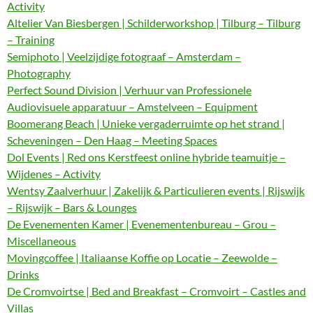
Activity
Altelier Van Biesbergen | Schilderworkshop | Tilburg – Tilburg
– Training
Semiphoto | Veelzijdige fotograaf – Amsterdam –
Photography
Perfect Sound Division | Verhuur van Professionele
Audiovisuele apparatuur – Amstelveen – Equipment
Boomerang Beach | Unieke vergaderruimte op het strand |
Scheveningen – Den Haag – Meeting Spaces
Dol Events | Red ons Kerstfeest online hybride teamuitje –
Wijdenes – Activity
Wentsy Zaalverhuur | Zakelijk & Particulieren events | Rijswijk
– Rijswijk – Bars & Lounges
De Evenementen Kamer | Evenementenbureau – Grou –
Miscellaneous
Movingcoffee | Italiaanse Koffie op Locatie – Zeewolde –
Drinks
De Cromvoirtse | Bed and Breakfast – Cromvoirt – Castles and
Villas