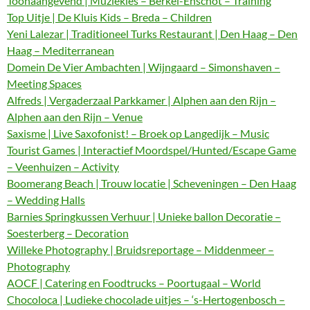
Toonaangevend | Muziekles – Berkel-Enschot – Training
Top Uitje | De Kluis Kids – Breda – Children
Yeni Lalezar | Traditioneel Turks Restaurant | Den Haag – Den
Haag – Mediterranean
Domein De Vier Ambachten | Wijngaard – Simonshaven –
Meeting Spaces
Alfreds | Vergaderzaal Parkkamer | Alphen aan den Rijn –
Alphen aan den Rijn – Venue
Saxisme | Live Saxofonist! – Broek op Langedijk – Music
Tourist Games | Interactief Moordspel/Hunted/Escape Game
– Veenhuizen – Activity
Boomerang Beach | Trouw locatie | Scheveningen – Den Haag
– Wedding Halls
Barnies Springkussen Verhuur | Unieke ballon Decoratie –
Soesterberg – Decoration
Willeke Photography | Bruidsreportage – Middenmeer –
Photography
AOCF | Catering en Foodtrucks – Poortugaal – World
Chocoloca | Ludieke chocolade uitjes – ‘s-Hertogenbosch –