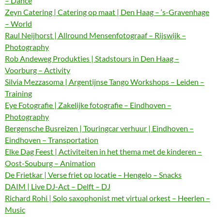
– Dance
Zeyn Catering | Catering op maat | Den Haag – ‘s-Gravenhage
– World
Raul Neijhorst | Allround Mensenfotograaf – Rijswijk –
Photography
Rob Andeweg Produkties | Stadstours in Den Haag –
Voorburg – Activity
Silvia Mezzasoma | Argentijnse Tango Workshops – Leiden –
Training
Eye Fotografie | Zakelijke fotografie – Eindhoven –
Photography
Bergensche Busreizen | Touringcar verhuur | Eindhoven –
Eindhoven – Transportation
Elke Dag Feest | Activiteiten in het thema met de kinderen –
Oost-Souburg – Animation
De Frietkar | Verse friet op locatie – Hengelo – Snacks
DAIM | Live DJ-Act – Delft – DJ
Richard Rohi | Solo saxophonist met virtual orkest – Heerlen –
Music