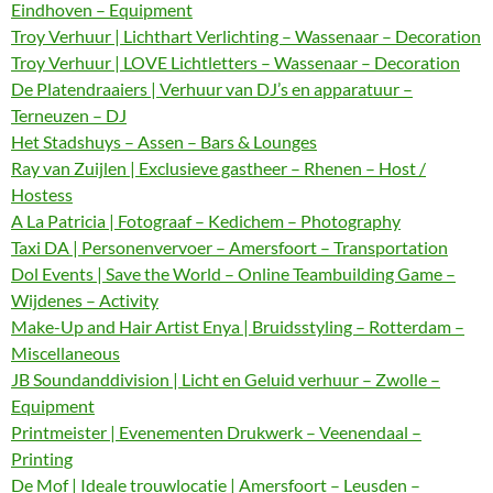
Eindhoven – Equipment
Troy Verhuur | Lichthart Verlichting – Wassenaar – Decoration
Troy Verhuur | LOVE Lichtletters – Wassenaar – Decoration
De Platendraaiers | Verhuur van DJ’s en apparatuur –
Terneuzen – DJ
Het Stadshuys – Assen – Bars & Lounges
Ray van Zuijlen | Exclusieve gastheer – Rhenen – Host /
Hostess
A La Patricia | Fotograaf – Kedichem – Photography
Taxi DA | Personenvervoer – Amersfoort – Transportation
Dol Events | Save the World – Online Teambuilding Game –
Wijdenes – Activity
Make-Up and Hair Artist Enya | Bruidsstyling – Rotterdam –
Miscellaneous
JB Soundanddivision | Licht en Geluid verhuur – Zwolle –
Equipment
Printmeister | Evenementen Drukwerk – Veenendaal –
Printing
De Mof | Ideale trouwlocatie | Amersfoort – Leusden –