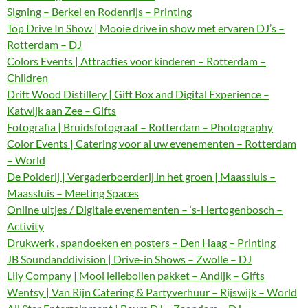
Signing – Berkel en Rodenrijs – Printing
Top Drive In Show | Mooie drive in show met ervaren DJ’s –
Rotterdam – DJ
Colors Events | Attracties voor kinderen – Rotterdam –
Children
Drift Wood Distillery | Gift Box and Digital Experience –
Katwijk aan Zee – Gifts
Fotografia | Bruidsfotograaf – Rotterdam – Photography
Color Events | Catering voor al uw evenementen – Rotterdam
– World
De Polderij | Vergaderboerderij in het groen | Maassluis –
Maassluis – Meeting Spaces
Online uitjes / Digitale evenementen – ‘s-Hertogenbosch –
Activity
Drukwerk , spandoeken en posters – Den Haag – Printing
JB Soundanddivision | Drive-in Shows – Zwolle – DJ
Lily Company | Mooi leliebollen pakket – Andijk – Gifts
Wentsy | Van Rijn Catering & Partyverhuur – Rijswijk – World