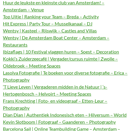
Huur de leukste en kleinste club van Amsterdam! –
Amsterdam – Venue
Top Uitje | Ranking your Team – Breda – Activity
Hit Express | Party Tour – Musselkanaal – DJ
Wentsy | Kasteel – Rijswijk – Castles and Villas
Wentsy | De Amsterdam Boat Center – Amsterdam –
Restaurants
Ibizaflags | 10 Festival vlaggen huren – Soest – Decoration
Kokki’s Zuiderzeecafé | Vergader/cursus ruimte | Zwolle –
Oldebroek – Meeting Spaces
Lasolva Fotografie | Te boeken voor diverse fotografie – Erica –
Photography
‘T Lieve Leven | Vergaderen midden in de Natuur | ‘s-
Hertogenbosch – Helvoirt – Meeting Spaces
Frans Krechting | Foto- en videograaf – Etten-Leur –
Photography
Dian Dian | Authentiek Indonesisch eten – Hilversum – World
Kevin Slotboom | Fotograaf – Gaanderen – Photography
Barcelona Sail | Online Teambuilding Game – Amsterdam –