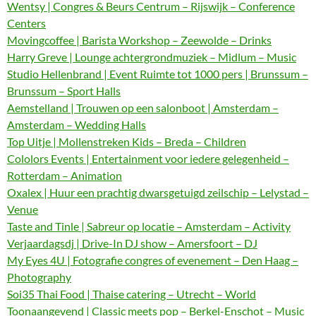
Wentsy | Congres & Beurs Centrum – Rijswijk – Conference
Centers
Movingcoffee | Barista Workshop – Zeewolde – Drinks
Harry Greve | Lounge achtergrondmuziek – Midlum – Music
Studio Hellenbrand | Event Ruimte tot 1000 pers | Brunssum –
Brunssum – Sport Halls
Aemstelland | Trouwen op een salonboot | Amsterdam –
Amsterdam – Wedding Halls
Top Uitje | Mollenstreken Kids – Breda – Children
Cololors Events | Entertainment voor iedere gelegenheid –
Rotterdam – Animation
Oxalex | Huur een prachtig dwarsgetuigd zeilschip – Lelystad –
Venue
Taste and Tinle | Sabreur op locatie – Amsterdam – Activity
Verjaardagsdj | Drive-In DJ show – Amersfoort – DJ
My Eyes 4U | Fotografie congres of evenement – Den Haag –
Photography
Soi35 Thai Food | Thaise catering – Utrecht – World
Toonaangevend | Classic meets pop – Berkel-Enschot – Music