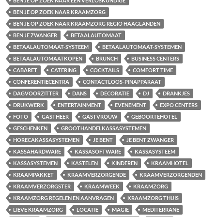
BEN JE OP ZOEK NAAR EEN VERLOSKUNDIGE
BEN JE OP ZOEK NAAR KRAAMZORG
BEN JE OP ZOEK NAAR KRAAMZORG REGIO HAAGLANDEN
BEN JE ZWANGER
BETAALAUTOMAAT
BETAALAUTOMAAT-SYSTEEM
BETAALAUTOMAAT-SYSTEMEN
BETAALAUTOMAATKOPEN
BRUNCH
BUSINESS CENTERS
CABARET
CATERING
COCKTAILS
COMFORT TIME
CONFERENTIECENTRA
CONTACTLOOS-PINAPPARAAT
DAGVOORZITTER
DANS
DECORATIE
DJ
DRANKJES
DRUKWERK
ENTERTAINMENT
EVENEMENT
EXPO CENTERS
FOTO
GASTHEER
GASTVROUW
GEBOORTEHOTEL
GESCHENKEN
GROOTHANDELKASSASYSTEMEN
HORECAKASSASYSTEMEN
JE BENT
JE BENT ZWANGER
KASSAHARDWARE
KASSASOFTWARE
KASSASYSTEEM
KASSASYSTEMEN
KASTELEN
KINDEREN
KRAAMHOTEL
KRAAMPAKKET
KRAAMVERZORGENDE
KRAAMVERZORGENDEN
KRAAMVERZORGSTER
KRAAMWEEK
KRAAMZORG
KRAAMZORG REGELEN EN AANVRAGEN
KRAAMZORG THUIS
LIEVE KRAAMZORG
LOCATIE
MAGIE
MEDITERRANE