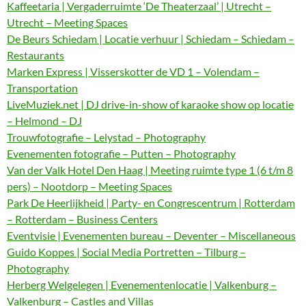
Kaffeetaria | Vergaderruimte ‘De Theaterzaal’ | Utrecht –
Utrecht – Meeting Spaces
De Beurs Schiedam | Locatie verhuur | Schiedam – Schiedam –
Restaurants
Marken Express | Visserskotter de VD 1 – Volendam –
Transportation
LiveMuziek.net | DJ drive-in-show of karaoke show op locatie
– Helmond – DJ
Trouwfotografie – Lelystad – Photography
Evenementen fotografie – Putten – Photography
Van der Valk Hotel Den Haag | Meeting ruimte type 1 (6 t/m 8
pers) – Nootdorp – Meeting Spaces
Park De Heerlijkheid | Party- en Congrescentrum | Rotterdam
– Rotterdam – Business Centers
Eventvisie | Evenementen bureau – Deventer – Miscellaneous
Guido Koppes | Social Media Portretten – Tilburg –
Photography
Herberg Welgelegen | Evenementenlocatie | Valkenburg –
Valkenburg – Castles and Villas