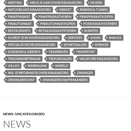
MEETING
MELD JE AAN VOOR KRAAMZORG
MUZIEK
NATUURLIJKE KRAAMZORG
ORKEST
PARKEN & TUINEN
PINAPPARAAT
PINAPPARAATHUREN
PINAPPARAATKOPEN
PINAUTOMAAT
PINAUTOMAATKOPEN
POSKASSASYSTEMEN
RESTAURANTS
RETAILKASSASYSTEMEN
RUIMTES
SCHRIJF JE IN VOOR KRAAMZORG
SERVICES
SHOW
SNACKS
SPECIALISTISCHE KRAAMZORG
SPORTHALLEN
SPREKER
STADIONS & ARENA'S
TRAININGEN
TRANSPORT
TROUWAMBTENAAR
TROUWZALEN
VACATURE KRAAMZORG
VILLA'S
WEBPAGINA
WERELD
WIL JE INFORMATIE OVER KRAAMZORG
ZWANGER
ZWANGERSCHAP
ZWANGERSCHAPSMAANDEN
NEWS
,
UNCATEGORIZED
NEWS