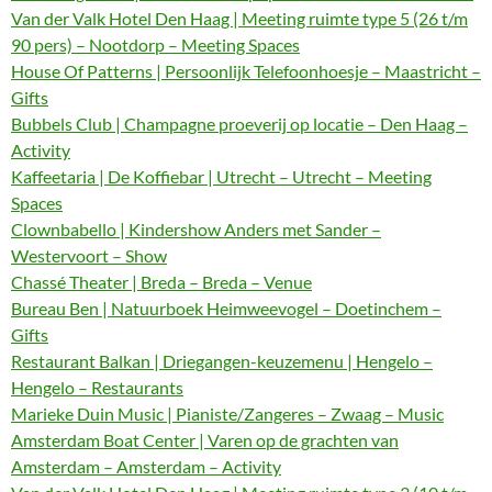
Van der Valk Hotel Den Haag | Meeting ruimte type 5 (26 t/m
90 pers) – Nootdorp – Meeting Spaces
House Of Patterns | Persoonlijk Telefoonhoesje – Maastricht –
Gifts
Bubbels Club | Champagne proeverij op locatie – Den Haag –
Activity
Kaffeetaria | De Koffiebar | Utrecht – Utrecht – Meeting
Spaces
Clownbabello | Kindershow Anders met Sander –
Westervoort – Show
Chassé Theater | Breda – Breda – Venue
Bureau Ben | Natuurboek Heimweevogel – Doetinchem –
Gifts
Restaurant Balkan | Driegangen-keuzemenu | Hengelo –
Hengelo – Restaurants
Marieke Duin Music | Pianiste/Zangeres – Zwaag – Music
Amsterdam Boat Center | Varen op de grachten van
Amsterdam – Amsterdam – Activity