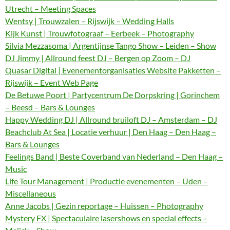
Utrecht – Meeting Spaces
Wentsy | Trouwzalen – Rijswijk – Wedding Halls
Kijk Kunst | Trouwfotograaf – Eerbeek – Photography
Silvia Mezzasoma | Argentijnse Tango Show – Leiden – Show
DJ Jimmy | Allround feest DJ – Bergen op Zoom – DJ
Quasar Digital | Evenementorganisaties Website Pakketten –
Rijswijk – Event Web Page
De Betuwe Poort | Partycentrum De Dorpskring | Gorinchem
– Beesd – Bars & Lounges
Happy Wedding DJ | Allround bruiloft DJ – Amsterdam – DJ
Beachclub At Sea | Locatie verhuur | Den Haag – Den Haag –
Bars & Lounges
Feelings Band | Beste Coverband van Nederland – Den Haag –
Music
Life Tour Management | Productie evenementen – Uden –
Miscellaneous
Anne Jacobs | Gezin reportage – Huissen – Photography
Mystery FX | Spectaculaire lasershows en special effects –