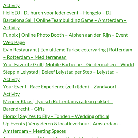
Activity
HelloDJ | DJ huren voor ieder event – Hengelo – DJ
Barcelona Sail | Online Teambuilding Game – Amsterdam –
Activity
Funpix | Online Photo Booth – Alphen aan den Rijn – Event
Web Page
Evin Restaurant | Een ultieme Turkse eetervaring | Rotterdam
– Rotterdam – Mediterranean
Your Favorite Grill | Mobile Barbecue – Geldermalsen – World
Steppin Lelystad | Beleef Lelystad per Step – Lelystad –
Activity
Your Event | Race Experience (zelf rijden) – Zandvoort –
Activity
Meneer Klaas | Typisch Rotterdams cadeau pakket –
Barendrecht – Gifts
Florax | Say Yes to Elly – Tonden – Wedding official
Up Events | Vergaderen & locatieverhuur | Amsterdam –
Amsterdam – Meeting Spaces