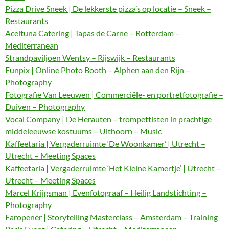
Pizza Drive Sneek | De lekkerste pizza’s op locatie – Sneek –
Restaurants
Aceituna Catering | Tapas de Carne – Rotterdam –
Mediterranean
Strandpaviljoen Wentsy – Rijswijk – Restaurants
Funpix | Online Photo Booth – Alphen aan den Rijn –
Photography
Fotografie Van Leeuwen | Commerciële- en portretfotografie –
Duiven – Photography
Vocal Company | De Herauten – trompettisten in prachtige
middeleeuwse kostuums – Uithoorn – Music
Kaffeetaria | Vergaderruimte ‘De Woonkamer’ | Utrecht –
Utrecht – Meeting Spaces
Kaffeetaria | Vergaderruimte ‘Het Kleine Kamertje’ | Utrecht –
Utrecht – Meeting Spaces
Marcel Krijgsman | Evenfotograaf – Heilig Landstichting –
Photography
Earopener | Storytelling Masterclass – Amsterdam – Training