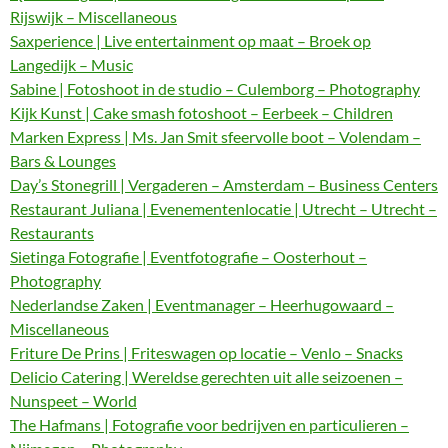
Rijswijk – Miscellaneous
Saxperience | Live entertainment op maat – Broek op
Langedijk – Music
Sabine | Fotoshoot in de studio – Culemborg – Photography
Kijk Kunst | Cake smash fotoshoot – Eerbeek – Children
Marken Express | Ms. Jan Smit sfeervolle boot – Volendam –
Bars & Lounges
Day’s Stonegrill | Vergaderen – Amsterdam – Business Centers
Restaurant Juliana | Evenementenlocatie | Utrecht – Utrecht –
Restaurants
Sietinga Fotografie | Eventfotografie – Oosterhout –
Photography
Nederlandse Zaken | Eventmanager – Heerhugowaard –
Miscellaneous
Friture De Prins | Friteswagen op locatie – Venlo – Snacks
Delicio Catering | Wereldse gerechten uit alle seizoenen –
Nunspeet – World
The Hafmans | Fotografie voor bedrijven en particulieren –