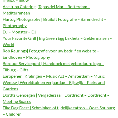
Melick – Show
Aceituna Catering | Tapas del Mar – Rotterdam –
Mediterranean
Hartog Photography | Bruiloft Fotografie – Barendrecht –
Photography
DJ – Monster – DJ
Your Favorite Grill | Big Green Egg bakfiets – Geldermalsen –
World
Rob Reurings| Fotografie voor uw bedrijf en website –
Eindhoven – Photography
Borduur Servicepunt | Handdoek met geborduurd logo –
Tilburg – Gifts
Earopener | Kralingen – Music Act – Amsterdam – Music
Wentsy | Wereldtuinen verjaardag – Rijswijk – Parks and
Gardens
Dordts Genoegen | Vergaderzaal | Dordrecht – Dordrecht –
Meeting Spaces
Elke Dag Feest | Schminken of tijdelijke tattoo – Oost-Souburg
– Children