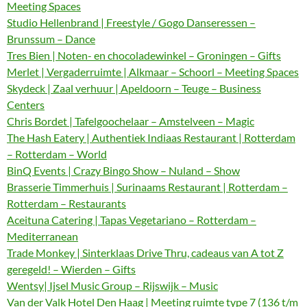
Meeting Spaces
Studio Hellenbrand | Freestyle / Gogo Danseressen –
Brunssum – Dance
Tres Bien | Noten- en chocoladewinkel – Groningen – Gifts
Merlet | Vergaderruimte | Alkmaar – Schoorl – Meeting Spaces
Skydeck | Zaal verhuur | Apeldoorn – Teuge – Business
Centers
Chris Bordet | Tafelgoochelaar – Amstelveen – Magic
The Hash Eatery | Authentiek Indiaas Restaurant | Rotterdam
– Rotterdam – World
BinQ Events | Crazy Bingo Show – Nuland – Show
Brasserie Timmerhuis | Surinaams Restaurant | Rotterdam –
Rotterdam – Restaurants
Aceituna Catering | Tapas Vegetariano – Rotterdam –
Mediterranean
Trade Monkey | Sinterklaas Drive Thru, cadeaus van A tot Z
geregeld! – Wierden – Gifts
Wentsy| Ijsel Music Group – Rijswijk – Music
Van der Valk Hotel Den Haag | Meeting ruimte type 7 (136 t/m