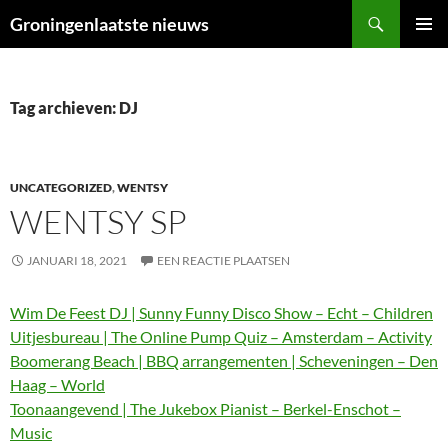
Ga
Zoeken
Groningenlaatste nieuws
naar
PRIMAI
de
MENU
inhoud
Tag archieven: DJ
UNCATEGORIZED
,
WENTSY
WENTSY SP
JANUARI 18, 2021
EEN REACTIE PLAATSEN
Wim De Feest DJ | Sunny Funny Disco Show – Echt – Children
Uitjesbureau | The Online Pump Quiz – Amsterdam – Activity
Boomerang Beach | BBQ arrangementen | Scheveningen – Den
Haag – World
Toonaangevend | The Jukebox Pianist – Berkel-Enschot –
Music