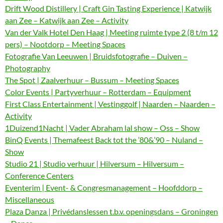
Drift Wood Distillery | Craft Gin Tasting Experience | Katwijk
aan Zee – Katwijk aan Zee – Activity
Van der Valk Hotel Den Haag | Meeting ruimte type 2 (8 t/m 12
pers) – Nootdorp – Meeting Spaces
Fotografie Van Leeuwen | Bruidsfotografie – Duiven –
Photography
The Spot | Zaalverhuur – Bussum – Meeting Spaces
Color Events | Partyverhuur – Rotterdam – Equipment
First Class Entertainment | Vestinggolf | Naarden – Naarden –
Activity
1Duizend1Nacht | Vader Abraham lal show – Oss – Show
BinQ Events | Themafeest Back tot the ’80&’90 – Nuland –
Show
Studio 21 | Studio verhuur | Hilversum – Hilversum –
Conference Centers
Eventerim | Event- & Congresmanagement – Hoofddorp –
Miscellaneous
Plaza Danza | Privédanslessen t.b.v. openingsdans – Groningen