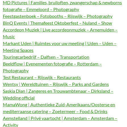
MD Pictures | Families, bruiloften, zwangerschap & newborns
fotografie – Emmeloord – Photography
Feestgastenboek – Fotobooths – Rijswijk – Photography
BinQ Events | Themafeest Oktoberfest – Nuland – Show
Accordeon Muziek | Live accordeonmuziek – Arnemuiden –
Music
Markant Uden | Ruimtes voor uw meeting | Uden – Uden –
Meeting Spaces
Touringcarbedrijf – Dalfsen – Transportation
Beeldflow | Evenementen fotografie – Rotterdam –
Photography
Test Restaurant – Rijswijk – Restaurants
Wentsy | Wereldtuinen – Rijswijk – Parks and Gardens
Saskia Dian | Zangeres en Trouwambtenaar – Dirksland –
Wedding official
MamaWong | Authentieke Zuid-Amerikaans/Oosterse en
mediterraanse catering – Zoetermeer – Food & Drinks
Aemstelland | Privé vaartocht | Amsterdam – Amsterdam –
Activity