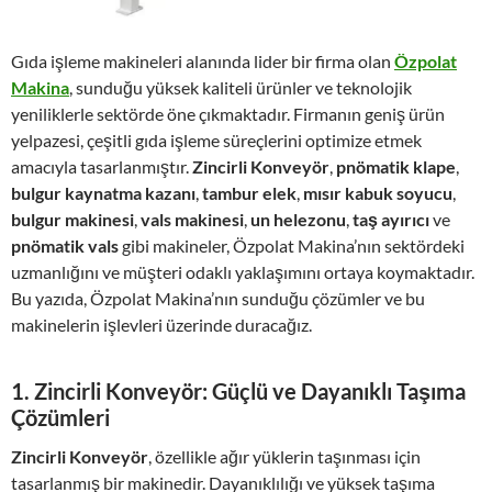
Gıda işleme makineleri alanında lider bir firma olan
Özpolat
Makina
, sunduğu yüksek kaliteli ürünler ve teknolojik
yeniliklerle sektörde öne çıkmaktadır. Firmanın geniş ürün
yelpazesi, çeşitli gıda işleme süreçlerini optimize etmek
amacıyla tasarlanmıştır.
Zincirli Konveyör
,
pnömatik klape
,
bulgur kaynatma kazanı
,
tambur elek
,
mısır kabuk soyucu
,
bulgur makinesi
,
vals makinesi
,
un helezonu
,
taş ayırıcı
ve
pnömatik vals
gibi makineler, Özpolat Makina’nın sektördeki
uzmanlığını ve müşteri odaklı yaklaşımını ortaya koymaktadır.
Bu yazıda, Özpolat Makina’nın sunduğu çözümler ve bu
makinelerin işlevleri üzerinde duracağız.
1.
Zincirli Konveyör: Güçlü ve Dayanıklı Taşıma
Çözümleri
Zincirli Konveyör
, özellikle ağır yüklerin taşınması için
tasarlanmış bir makinedir. Dayanıklılığı ve yüksek taşıma