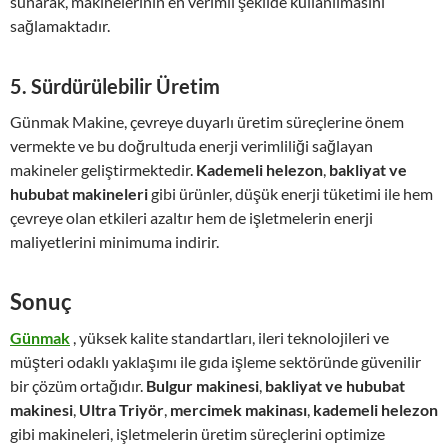
sunarak, makinelerinin en verimli şekilde kullanılmasını
sağlamaktadır.
5.
Sürdürülebilir Üretim
Günmak Makine, çevreye duyarlı üretim süreçlerine önem
vermekte ve bu doğrultuda enerji verimliliği sağlayan
makineler geliştirmektedir.
Kademeli helezon
,
bakliyat ve
hububat makineleri
gibi ürünler, düşük enerji tüketimi ile hem
çevreye olan etkileri azaltır hem de işletmelerin enerji
maliyetlerini minimuma indirir.
Sonuç
Günmak
, yüksek kalite standartları, ileri teknolojileri ve
müşteri odaklı yaklaşımı ile gıda işleme sektöründe güvenilir
bir çözüm ortağıdır.
Bulgur makinesi
,
bakliyat ve hububat
makinesi
,
Ultra Triyör
,
mercimek makinası
,
kademeli helezon
gibi makineleri, işletmelerin üretim süreçlerini optimize