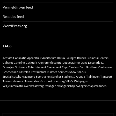
Vermeldingen feed
Reacties feed
WordPress.org
TAGS
Activiteit
Animatie
Apparatuur
Auditorium
Bars & Lounges
Brunch
Business Centers
Cabaret
Catering
Cocktails
Conferentiecentra
Dagvoorzitter
Dans
Decoratie
DJ
Drankjes
Drukwerk
Entertainment
Evenement
Expo Centers
Foto
Gastheer
Gastvrouw
Geschenken
Kastelen
Restaurants
Ruimtes
Services
Show
Snacks
Specialistische kraamzorg
Sporthallen
Spreker
Stadions & Arena's
Trainingen
Transport
Trouwambtenaar
Trouwzalen
Vacature kraamzorg
Villa's
Webpagina
Wil je informatie over kraamzorg
Zwanger
Zwangerschap
zwangerschapsmaanden