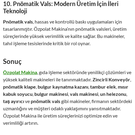
10.
Pnömatik Vals: Modern Üretim İçin İleri
Teknoloji
Pnömatik vals
, hassas ve kontrollü baskı uygulamaları için
tasarlanmıştır. Özpolat Makina’nın pnömatik valsleri, üretim
süreçlerinde yüksek verimlilik ve kalite sağlar. Bu makineler,
tahıl işleme tesislerinde kritik bir rol oynar.
Sonuç
Özpolat Makina
, gıda işleme sektöründe yenilikçi çözümleri ve
yüksek kaliteli makineleri ile tanınmaktadır.
Zincirli Konveyör
,
pnömatik klape
,
bulgur kaynatma kazanı
,
tambur elek
,
mısır
kabuk soyucu
,
bulgur makinesi
,
vals makinesi
,
un helezonu
,
taş ayırıcı
ve
pnömatik vals
gibi makineler, firmanın sektördeki
uzmanlığını ve müşteri odaklı yaklaşımını yansıtmaktadır.
Özpolat Makina ile üretim süreçlerinizi optimize edin ve
verimliliği artırın.