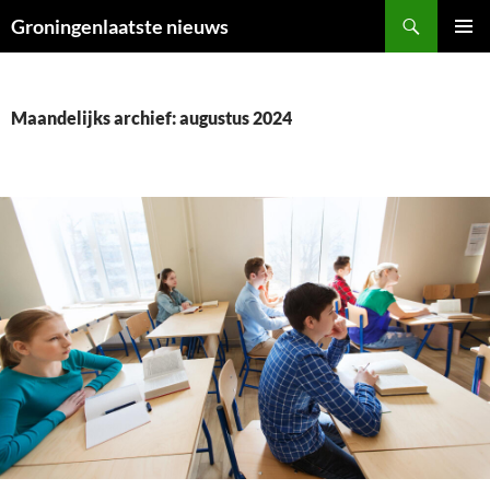
Ga
Zoeken
Groningenlaatste nieuws
naar
PRIMAI
de
MENU
inhoud
Maandelijks archief: augustus 2024