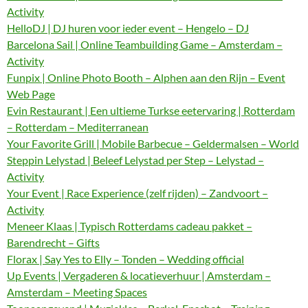
Activity
HelloDJ | DJ huren voor ieder event – Hengelo – DJ
Barcelona Sail | Online Teambuilding Game – Amsterdam –
Activity
Funpix | Online Photo Booth – Alphen aan den Rijn – Event
Web Page
Evin Restaurant | Een ultieme Turkse eetervaring | Rotterdam
– Rotterdam – Mediterranean
Your Favorite Grill | Mobile Barbecue – Geldermalsen – World
Steppin Lelystad | Beleef Lelystad per Step – Lelystad –
Activity
Your Event | Race Experience (zelf rijden) – Zandvoort –
Activity
Meneer Klaas | Typisch Rotterdams cadeau pakket –
Barendrecht – Gifts
Florax | Say Yes to Elly – Tonden – Wedding official
Up Events | Vergaderen & locatieverhuur | Amsterdam –
Amsterdam – Meeting Spaces