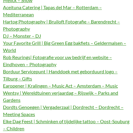
Melick – Show
Aceituna Catering | Tapas del Mar – Rotterdam –
Mediterranean
Hartog Photography | Bruiloft Fotografie – Barendrecht –
Photography
DJ – Monster – DJ
Your Favorite Grill | Big Green Egg bakfiets – Geldermalsen –
World
Rob Reurings| Fotografie voor uw bedrijf en website –
Eindhoven – Photography
Borduur Servicepunt | Handdoek met geborduurd logo –
Tilburg – Gifts
Earopener | Kralingen – Music Act – Amsterdam – Music
Wentsy | Wereldtuinen verjaardag – Rijswijk – Parks and
Gardens
Dordts Genoegen | Vergaderzaal | Dordrecht – Dordrecht –
Meeting Spaces
Elke Dag Feest | Schminken of tijdelijke tattoo – Oost-Souburg
– Children