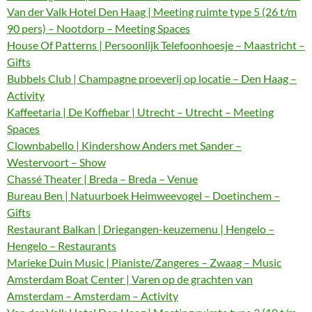
Van der Valk Hotel Den Haag | Meeting ruimte type 5 (26 t/m
90 pers) – Nootdorp – Meeting Spaces
House Of Patterns | Persoonlijk Telefoonhoesje – Maastricht –
Gifts
Bubbels Club | Champagne proeverij op locatie – Den Haag –
Activity
Kaffeetaria | De Koffiebar | Utrecht – Utrecht – Meeting
Spaces
Clownbabello | Kindershow Anders met Sander –
Westervoort – Show
Chassé Theater | Breda – Breda – Venue
Bureau Ben | Natuurboek Heimweevogel – Doetinchem –
Gifts
Restaurant Balkan | Driegangen-keuzemenu | Hengelo –
Hengelo – Restaurants
Marieke Duin Music | Pianiste/Zangeres – Zwaag – Music
Amsterdam Boat Center | Varen op de grachten van
Amsterdam – Amsterdam – Activity