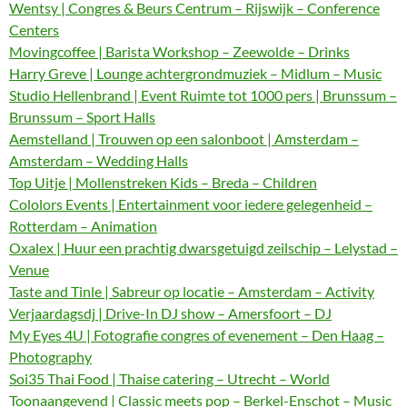
Wentsy | Congres & Beurs Centrum – Rijswijk – Conference
Centers
Movingcoffee | Barista Workshop – Zeewolde – Drinks
Harry Greve | Lounge achtergrondmuziek – Midlum – Music
Studio Hellenbrand | Event Ruimte tot 1000 pers | Brunssum –
Brunssum – Sport Halls
Aemstelland | Trouwen op een salonboot | Amsterdam –
Amsterdam – Wedding Halls
Top Uitje | Mollenstreken Kids – Breda – Children
Cololors Events | Entertainment voor iedere gelegenheid –
Rotterdam – Animation
Oxalex | Huur een prachtig dwarsgetuigd zeilschip – Lelystad –
Venue
Taste and Tinle | Sabreur op locatie – Amsterdam – Activity
Verjaardagsdj | Drive-In DJ show – Amersfoort – DJ
My Eyes 4U | Fotografie congres of evenement – Den Haag –
Photography
Soi35 Thai Food | Thaise catering – Utrecht – World
Toonaangevend | Classic meets pop – Berkel-Enschot – Music