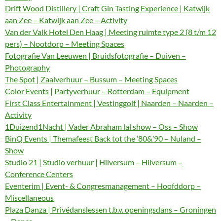
Drift Wood Distillery | Craft Gin Tasting Experience | Katwijk
aan Zee – Katwijk aan Zee – Activity
Van der Valk Hotel Den Haag | Meeting ruimte type 2 (8 t/m 12
pers) – Nootdorp – Meeting Spaces
Fotografie Van Leeuwen | Bruidsfotografie – Duiven –
Photography
The Spot | Zaalverhuur – Bussum – Meeting Spaces
Color Events | Partyverhuur – Rotterdam – Equipment
First Class Entertainment | Vestinggolf | Naarden – Naarden –
Activity
1Duizend1Nacht | Vader Abraham lal show – Oss – Show
BinQ Events | Themafeest Back tot the ’80&’90 – Nuland –
Show
Studio 21 | Studio verhuur | Hilversum – Hilversum –
Conference Centers
Eventerim | Event- & Congresmanagement – Hoofddorp –
Miscellaneous
Plaza Danza | Privédanslessen t.b.v. openingsdans – Groningen