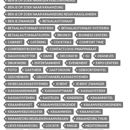
BEN JE OP ZOEK NAAR EEN VERLOSKUNDIGE
BEN JE OP ZOEK NAAR KRAAMZORG
BEN JE OP ZOEK NAAR KRAAMZORG REGIO HAAGLANDEN
BEN JE ZWANGER
BETAALAUTOMAAT
BETAALAUTOMAAT-SYSTEEM
BETAALAUTOMAAT-SYSTEMEN
BETAALAUTOMAATKOPEN
BRUNCH
BUSINESS CENTERS
CABARET
CATERING
COCKTAILS
COMFORT TIME
CONFERENTIECENTRA
CONTACTLOOS-PINAPPARAAT
DAGVOORZITTER
DANS
DECORATIE
DJ
DRANKJES
DRUKWERK
ENTERTAINMENT
EVENEMENT
EXPO CENTERS
FOTO
GASTHEER
GASTVROUW
GEBOORTEHOTEL
GESCHENKEN
GROOTHANDELKASSASYSTEMEN
HORECAKASSASYSTEMEN
JE BENT
JE BENT ZWANGER
KASSAHARDWARE
KASSASOFTWARE
KASSASYSTEEM
KASSASYSTEMEN
KASTELEN
KINDEREN
KRAAMHOTEL
KRAAMPAKKET
KRAAMVERZORGENDE
KRAAMVERZORGENDEN
KRAAMVERZORGSTER
KRAAMWEEK
KRAAMZORG
KRAAMZORG REGELEN EN AANVRAGEN
KRAAMZORG THUIS
LIEVE KRAAMZORG
LOCATIE
MAGIE
MEDITERRANE