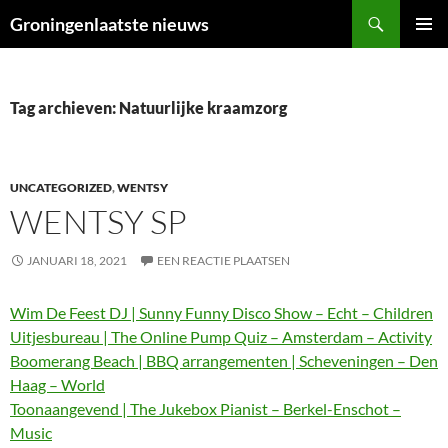
Ga
Zoeken
Groningenlaatste nieuws
naar
PRIMAI
de
MENU
inhoud
Tag archieven: Natuurlijke kraamzorg
UNCATEGORIZED
,
WENTSY
WENTSY SP
JANUARI 18, 2021
EEN REACTIE PLAATSEN
Wim De Feest DJ | Sunny Funny Disco Show – Echt – Children
Uitjesbureau | The Online Pump Quiz – Amsterdam – Activity
Boomerang Beach | BBQ arrangementen | Scheveningen – Den
Haag – World
Toonaangevend | The Jukebox Pianist – Berkel-Enschot –
Music