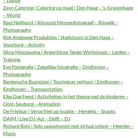
– Dance
Zeyn Catering | Catering op maat | Den Haag – ‘s-Gravenhage
– World
Raul Neijhorst | Allround Mensenfotograaf – Rijswijk –
Photography
Rob Andeweg Produkties | Stadstours in Den Haag –
Voorburg – Activity
Silvia Mezzasoma | Argentijnse Tango Workshops – Leiden –
Training
Eye Fotografie | Zakelijke fotografie – Eindhoven –
Photography
Bergensche Busreizen | Touringcar verhuur | Eindhoven –
Eindhoven – Transportation
Elke Dag Feest | Activiteiten in het thema met de kinderen –
Oost-Souburg – Animation
De Frietkar | Verse friet op locatie – Hengelo – Snacks
DAIM | Live DJ-Act – Delft – DJ
Richard Rohi | Solo saxophonist met virtual orkest – Heerlen –
Music