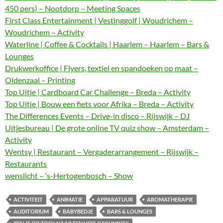
450 pers) – Nootdorp – Meeting Spaces
First Class Entertainment | Vestinggolf | Woudrichem –
Woudrichem – Activity
Waterline | Coffee & Cocktails | Haarlem – Haarlem – Bars &
Lounges
Drukwerkoffice | Flyers, textiel en spandoeken op maat –
Oldenzaal – Printing
Top Uitje | Cardboard Car Challenge – Breda – Activity
Top Uitje | Bouw een fiets voor Afrika – Breda – Activity
The Differences Events – Drive-in disco – Rijswijk – DJ
Uitjesbureau | De grote online TV quiz show – Amsterdam –
Activity
Wentsy | Restaurant – Vergaderarrangement – Rijswijk –
Restaurants
wenslicht – ‘s-Hertogenbosch – Show
ACTIVITEIT
ANIMATIE
APPARATUUR
AROMATHERAPIE
AUDITORIUM
BABYBEDJE
BARS & LOUNGES