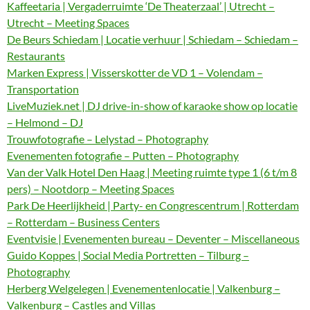
Kaffeetaria | Vergaderruimte ‘De Theaterzaal’ | Utrecht –
Utrecht – Meeting Spaces
De Beurs Schiedam | Locatie verhuur | Schiedam – Schiedam –
Restaurants
Marken Express | Visserskotter de VD 1 – Volendam –
Transportation
LiveMuziek.net | DJ drive-in-show of karaoke show op locatie
– Helmond – DJ
Trouwfotografie – Lelystad – Photography
Evenementen fotografie – Putten – Photography
Van der Valk Hotel Den Haag | Meeting ruimte type 1 (6 t/m 8
pers) – Nootdorp – Meeting Spaces
Park De Heerlijkheid | Party- en Congrescentrum | Rotterdam
– Rotterdam – Business Centers
Eventvisie | Evenementen bureau – Deventer – Miscellaneous
Guido Koppes | Social Media Portretten – Tilburg –
Photography
Herberg Welgelegen | Evenementenlocatie | Valkenburg –
Valkenburg – Castles and Villas