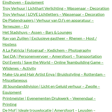
Eindhoven – Equipment
Troy Verhuur | Lichthart Verlichting – Wassenaar – Decoration
Troy Verhuur | LOVE Lichtletters – Wassenaar – Decoration
De Platendraaiers | Verhuur van DJ’s en apparatuur –
Terneuzen – DJ
Het Stadshuys – Assen – Bars & Lounges
Ray van Zuijlen | Exclusieve gastheer – Rhenen – Host /
Hostess
A La Patricia | Fotograaf – Kedichem – Photography
Taxi DA | Personenvervoer – Amersfoort – Transportation
Dol Events | Save the World – Online Teambuilding Game –
Wijdenes – Activity
Make-Up and Hair Artist Enya | Bruidsstyling – Rotterdam –
Miscellaneous
JB Soundanddivision | Licht en Geluid verhuur – Zwolle –
Equipment
Printmeister | Evenementen Drukwerk – Veenendaal –
Printing
De Mof | Ideale trouwlocatie | Amersfoort – Leusden –