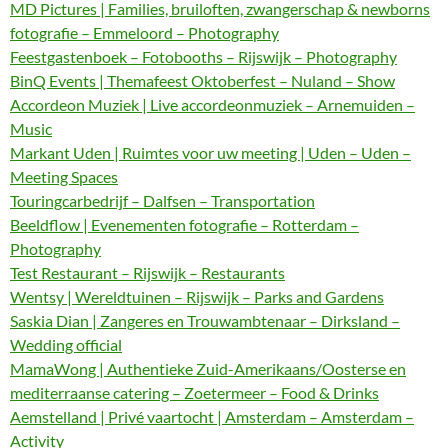
MD Pictures | Families, bruiloften, zwangerschap & newborns
fotografie – Emmeloord – Photography
Feestgastenboek – Fotobooths – Rijswijk – Photography
BinQ Events | Themafeest Oktoberfest – Nuland – Show
Accordeon Muziek | Live accordeonmuziek – Arnemuiden –
Music
Markant Uden | Ruimtes voor uw meeting | Uden – Uden –
Meeting Spaces
Touringcarbedrijf – Dalfsen – Transportation
Beeldflow | Evenementen fotografie – Rotterdam –
Photography
Test Restaurant – Rijswijk – Restaurants
Wentsy | Wereldtuinen – Rijswijk – Parks and Gardens
Saskia Dian | Zangeres en Trouwambtenaar – Dirksland –
Wedding official
MamaWong | Authentieke Zuid-Amerikaans/Oosterse en
mediterraanse catering – Zoetermeer – Food & Drinks
Aemstelland | Privé vaartocht | Amsterdam – Amsterdam –
Activity