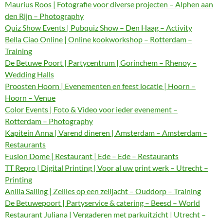
Maurius Roos | Fotografie voor diverse projecten – Alphen aan
den Rijn – Photography
Quiz Show Events | Pubquiz Show – Den Haag – Activity
Bella Ciao Online | Online kookworkshop – Rotterdam –
Training
De Betuwe Poort | Partycentrum | Gorinchem – Rhenoy –
Wedding Halls
Proosten Hoorn | Evenementen en feest locatie | Hoorn –
Hoorn – Venue
Color Events | Foto & Video voor ieder evenement –
Rotterdam – Photography
Kapitein Anna | Varend dineren | Amsterdam – Amsterdam –
Restaurants
Fusion Dome | Restaurant | Ede – Ede – Restaurants
TT Repro | Digital Printing | Voor al uw print werk – Utrecht –
Printing
Anilla Sailing | Zeilles op een zeiljacht – Ouddorp – Training
De Betuwepoort | Partyservice & catering – Beesd – World
Restaurant Juliana | Vergaderen met parkuitzicht | Utrecht –