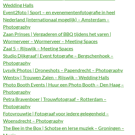
Wedding Halls
Event2foto | Sport – en evenementenfotografie in heel
Nederland (internationaal mogelijk) – Amsterdam –
Photography
Zaan Prinses | Vergaderen of BBQ tijdens het varen |
Wormerveer – Wormerveer – Meeting Spaces
Zaal 5 – Rijswijk – Meeting Spaces
Studio Dijkgraaf | Event fotografie – Bergschenhoek –
Photography
Lysvik Photos | Droneshots – Papendrecht – Photography
Wentsy | Trouwen Zalen – Rijswijk – Wedding Halls
Photo Booth Events | Huur een Photo Booth – Den Haag –
Photography
Petra Bravenboer | Trouwfotograaf – Rotterdam –
Photography
Fotovrouwtje | Fotograaf voor iedere gelegenheid –
Woensdrecht – Photography
The Bee in the Box | Schotse en Ierse muziek – Groningen –