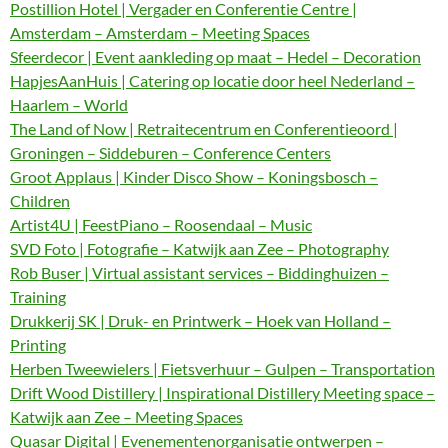
Postillion Hotel | Vergader en Conferentie Centre |
Amsterdam – Amsterdam – Meeting Spaces
Sfeerdecor | Event aankleding op maat – Hedel – Decoration
HapjesAanHuis | Catering op locatie door heel Nederland –
Haarlem – World
The Land of Now | Retraitecentrum en Conferentieoord |
Groningen – Siddeburen – Conference Centers
Groot Applaus | Kinder Disco Show – Koningsbosch –
Children
Artist4U | FeestPiano – Roosendaal – Music
SVD Foto | Fotografie – Katwijk aan Zee – Photography
Rob Buser | Virtual assistant services – Biddinghuizen –
Training
Drukkerij SK | Druk- en Printwerk – Hoek van Holland –
Printing
Herben Tweewielers | Fietsverhuur – Gulpen – Transportation
Drift Wood Distillery | Inspirational Distillery Meeting space –
Katwijk aan Zee – Meeting Spaces
Quasar Digital | Evenementenorganisatie ontwerpen –