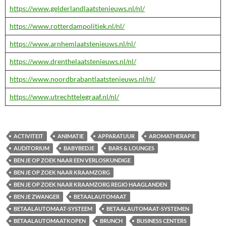
https://www.gelderlandlaatstenieuws.nl/nl/
https://www.rotterdampolitiek.nl/nl/
https://www.arnhemlaatstenieuws.nl/nl/
https://www.drenthelaatstenieuws.nl/nl/
https://www.noordbrabantlaatstenieuws.nl/nl/
https://www.utrechttelegraaf.nl/nl/
ACTIVITEIT
ANIMATIE
APPARATUUR
AROMATHERAPIE
AUDITORIUM
BABYBEDJE
BARS & LOUNGES
BEN JE OP ZOEK NAAR EEN VERLOSKUNDIGE
BEN JE OP ZOEK NAAR KRAAMZORG
BEN JE OP ZOEK NAAR KRAAMZORG REGIO HAAGLANDEN
BEN JE ZWANGER
BETAALAUTOMAAT
BETAALAUTOMAAT-SYSTEEM
BETAALAUTOMAAT-SYSTEMEN
BETAALAUTOMAATKOPEN
BRUNCH
BUSINESS CENTERS