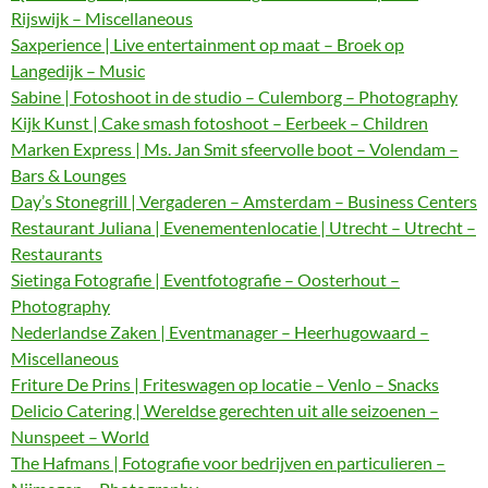
Rijswijk – Miscellaneous
Saxperience | Live entertainment op maat – Broek op
Langedijk – Music
Sabine | Fotoshoot in de studio – Culemborg – Photography
Kijk Kunst | Cake smash fotoshoot – Eerbeek – Children
Marken Express | Ms. Jan Smit sfeervolle boot – Volendam –
Bars & Lounges
Day’s Stonegrill | Vergaderen – Amsterdam – Business Centers
Restaurant Juliana | Evenementenlocatie | Utrecht – Utrecht –
Restaurants
Sietinga Fotografie | Eventfotografie – Oosterhout –
Photography
Nederlandse Zaken | Eventmanager – Heerhugowaard –
Miscellaneous
Friture De Prins | Friteswagen op locatie – Venlo – Snacks
Delicio Catering | Wereldse gerechten uit alle seizoenen –
Nunspeet – World
The Hafmans | Fotografie voor bedrijven en particulieren –