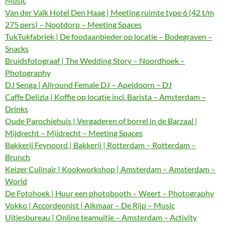
Music
Van der Valk Hotel Den Haag | Meeting ruimte type 6 (42 t/m
275 pers) – Nootdorp – Meeting Spaces
TukTukfabriek | De foodaanbieder op locatie – Bodegraven –
Snacks
Bruidsfotograaf | The Wedding Story – Noordhoek –
Photography
DJ Senga | Allround Female DJ – Apeldoorn – DJ
Caffe Delizia | Koffie op locatie incl. Barista – Amsterdam –
Drinks
Oude Parochiehuis | Vergaderen of borrel in de Barzaal |
Mijdrecht – Mijdrecht – Meeting Spaces
Bakkerij Feynoord | Bakkerij | Rotterdam – Rotterdam –
Brunch
Keizer Culinair | Kookworkshop | Amsterdam – Amsterdam –
World
De Fotohoek | Huur een photobooth – Weert – Photography
Vokko | Accordeonist | Alkmaar – De Rijp – Music
Uitjesbureau | Online teamuitje – Amsterdam – Activity