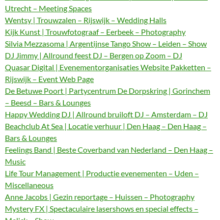
Utrecht – Meeting Spaces
Wentsy | Trouwzalen – Rijswijk – Wedding Halls
Kijk Kunst | Trouwfotograaf – Eerbeek – Photography
Silvia Mezzasoma | Argentijnse Tango Show – Leiden – Show
DJ Jimmy | Allround feest DJ – Bergen op Zoom – DJ
Quasar Digital | Evenementorganisaties Website Pakketten –
Rijswijk – Event Web Page
De Betuwe Poort | Partycentrum De Dorpskring | Gorinchem
– Beesd – Bars & Lounges
Happy Wedding DJ | Allround bruiloft DJ – Amsterdam – DJ
Beachclub At Sea | Locatie verhuur | Den Haag – Den Haag –
Bars & Lounges
Feelings Band | Beste Coverband van Nederland – Den Haag –
Music
Life Tour Management | Productie evenementen – Uden –
Miscellaneous
Anne Jacobs | Gezin reportage – Huissen – Photography
Mystery FX | Spectaculaire lasershows en special effects –