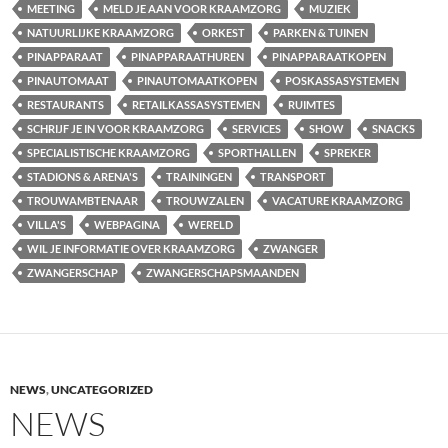
MEETING
MELD JE AAN VOOR KRAAMZORG
MUZIEK
NATUURLIJKE KRAAMZORG
ORKEST
PARKEN & TUINEN
PINAPPARAAT
PINAPPARAATHUREN
PINAPPARAATKOPEN
PINAUTOMAAT
PINAUTOMAATKOPEN
POSKASSASYSTEMEN
RESTAURANTS
RETAILKASSASYSTEMEN
RUIMTES
SCHRIJF JE IN VOOR KRAAMZORG
SERVICES
SHOW
SNACKS
SPECIALISTISCHE KRAAMZORG
SPORTHALLEN
SPREKER
STADIONS & ARENA'S
TRAININGEN
TRANSPORT
TROUWAMBTENAAR
TROUWZALEN
VACATURE KRAAMZORG
VILLA'S
WEBPAGINA
WERELD
WIL JE INFORMATIE OVER KRAAMZORG
ZWANGER
ZWANGERSCHAP
ZWANGERSCHAPSMAANDEN
NEWS
,
UNCATEGORIZED
NEWS