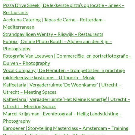
Pizza Drive Sneek | De lekkerste pizza’s op locatie – Sneek –
Restaurants
Aceituna Catering | Tapas de Carne – Rotterdam –
Mediterranean
Strandpaviljoen Wentsy – Rijswijk – Restaurants
Funpix | Online Photo Booth – Alphen aan den Rijn –
Photography
Fotografie Van Leeuwen | Commerciële- en portretfotografie –
Duiven – Photography
Vocal Company | De Herauten – trompettisten in prachtige
middeleeuwse kostuums – Uithoorn – Music
Kaffeetaria | Vergaderruimte ‘De Woonkamer’ | Utrecht –
Utrecht – Meeting Spaces
Kaffeetaria | Vergaderruimte ‘Het Kleine Kamertje’ | Utrecht –
Utrecht – Meeting Spaces
Marcel Krijgsman | Evenfotograaf – Heilig Landstichting –
Photography
Earopener | Storytelling Masterclass – Amsterdam – Training