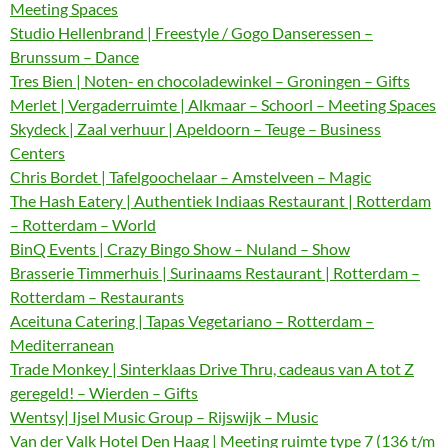
Meeting Spaces
Studio Hellenbrand | Freestyle / Gogo Danseressen –
Brunssum – Dance
Tres Bien | Noten- en chocoladewinkel – Groningen – Gifts
Merlet | Vergaderruimte | Alkmaar – Schoorl – Meeting Spaces
Skydeck | Zaal verhuur | Apeldoorn – Teuge – Business
Centers
Chris Bordet | Tafelgoochelaar – Amstelveen – Magic
The Hash Eatery | Authentiek Indiaas Restaurant | Rotterdam
– Rotterdam – World
BinQ Events | Crazy Bingo Show – Nuland – Show
Brasserie Timmerhuis | Surinaams Restaurant | Rotterdam –
Rotterdam – Restaurants
Aceituna Catering | Tapas Vegetariano – Rotterdam –
Mediterranean
Trade Monkey | Sinterklaas Drive Thru, cadeaus van A tot Z
geregeld! – Wierden – Gifts
Wentsy| Ijsel Music Group – Rijswijk – Music
Van der Valk Hotel Den Haag | Meeting ruimte type 7 (136 t/m