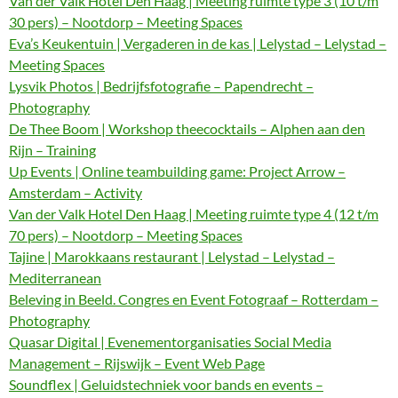
Van der Valk Hotel Den Haag | Meeting ruimte type 3 (10 t/m
30 pers) – Nootdorp – Meeting Spaces
Eva’s Keukentuin | Vergaderen in de kas | Lelystad – Lelystad –
Meeting Spaces
Lysvik Photos | Bedrijfsfotografie – Papendrecht –
Photography
De Thee Boom | Workshop theecocktails – Alphen aan den
Rijn – Training
Up Events | Online teambuilding game: Project Arrow –
Amsterdam – Activity
Van der Valk Hotel Den Haag | Meeting ruimte type 4 (12 t/m
70 pers) – Nootdorp – Meeting Spaces
Tajine | Marokkaans restaurant | Lelystad – Lelystad –
Mediterranean
Beleving in Beeld. Congres en Event Fotograaf – Rotterdam –
Photography
Quasar Digital | Evenementorganisaties Social Media
Management – Rijswijk – Event Web Page
Soundflex | Geluidstechniek voor bands en events –