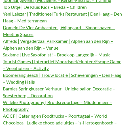
Toonaangevend | Muziekles – Berkel-Enschot – Training
Top Uitje | De Kluis Kids – Breda – Children
Yeni Lalezar | Traditioneel Turks Restaurant | Den Haag – Den
Haag – Mediterranean
Domein De Vier Ambachten | Wijngaard – Simonshaven –
Meeting Spaces
Alfreds | Vergaderzaal Parkkamer | Alphen aan den Rijn –
Alphen aan den Rijn – Venue
Saxisme | Live Saxofonist! – Broek op Langedijk – Music
Tourist Games | Interactief Moordspel/Hunted/Escape Game
– Veenhuizen – Activity
Boomerang Beach | Trouw locatie | Scheveningen – Den Haag
– Wedding Halls
Barnies Springkussen Verhuur | Unieke ballon Decoratie –
Soesterberg – Decoration
Willeke Photography | Bruidsreportage – Middenmeer –
Photography
AOCF | Catering en Foodtrucks – Poortugaal – World
Chocoloca | Ludieke chocolade uitjes – ‘s-Hertogenbosch –