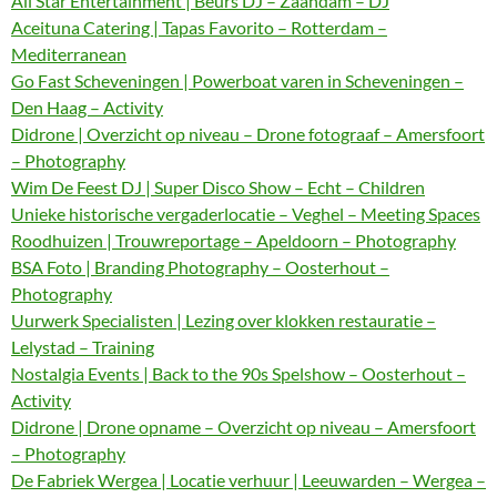
All Star Entertainment | Beurs DJ – Zaandam – DJ
Aceituna Catering | Tapas Favorito – Rotterdam –
Mediterranean
Go Fast Scheveningen | Powerboat varen in Scheveningen –
Den Haag – Activity
Didrone | Overzicht op niveau – Drone fotograaf – Amersfoort
– Photography
Wim De Feest DJ | Super Disco Show – Echt – Children
Unieke historische vergaderlocatie – Veghel – Meeting Spaces
Roodhuizen | Trouwreportage – Apeldoorn – Photography
BSA Foto | Branding Photography – Oosterhout –
Photography
Uurwerk Specialisten | Lezing over klokken restauratie –
Lelystad – Training
Nostalgia Events | Back to the 90s Spelshow – Oosterhout –
Activity
Didrone | Drone opname – Overzicht op niveau – Amersfoort
– Photography
De Fabriek Wergea | Locatie verhuur | Leeuwarden – Wergea –