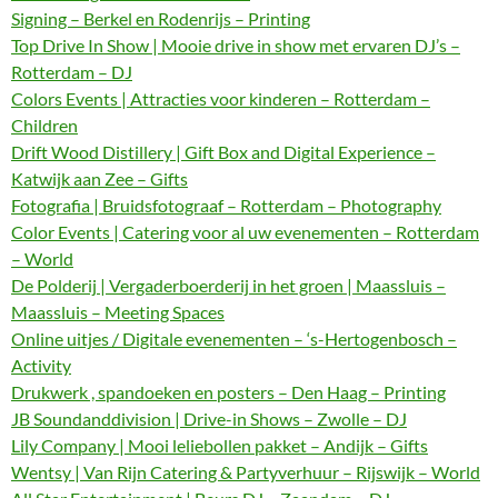
Signing – Berkel en Rodenrijs – Printing
Top Drive In Show | Mooie drive in show met ervaren DJ’s –
Rotterdam – DJ
Colors Events | Attracties voor kinderen – Rotterdam –
Children
Drift Wood Distillery | Gift Box and Digital Experience –
Katwijk aan Zee – Gifts
Fotografia | Bruidsfotograaf – Rotterdam – Photography
Color Events | Catering voor al uw evenementen – Rotterdam
– World
De Polderij | Vergaderboerderij in het groen | Maassluis –
Maassluis – Meeting Spaces
Online uitjes / Digitale evenementen – ‘s-Hertogenbosch –
Activity
Drukwerk , spandoeken en posters – Den Haag – Printing
JB Soundanddivision | Drive-in Shows – Zwolle – DJ
Lily Company | Mooi leliebollen pakket – Andijk – Gifts
Wentsy | Van Rijn Catering & Partyverhuur – Rijswijk – World