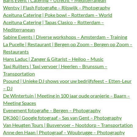
Baris Event | Catering – Utrecht – Mediterranean
Wentsy | Flash Fotografie – Rijswijk – Photography
Aceituna Catering | Poke bowl – Rotterdam – World
Aceituna Catering | Tapas Clasico – Rotterdam –
Mediterranean
Sabine Events | Diverse workshops – Amsterdam – Training
La Pucelle | Restaurant | Bergen op Zoom – Bergen op Zoom –
Restaurants
Hans Laduc | Zanger & Gitarist – Heiloo – Music
Taxi Ruijters | Taxi vervoer | Heerlen – Brunssum –
Transportation
Psound | Unieke DJ shows voor uw bedrijfsfeest – Etten-Leur
– DJ
De Wintertuin | Meeting in 100 jaar oude oranjerie – Baarn –
Meeting Spaces
Evenement fotografie – Bergen – Photography
DK360 | Google fotograaf – Sas van Gent – Photography
Van Heugten Tours | Busvervoer – Nootdorp – Transportation
Anne den Haan | Photograaf – Woubrugge – Photography