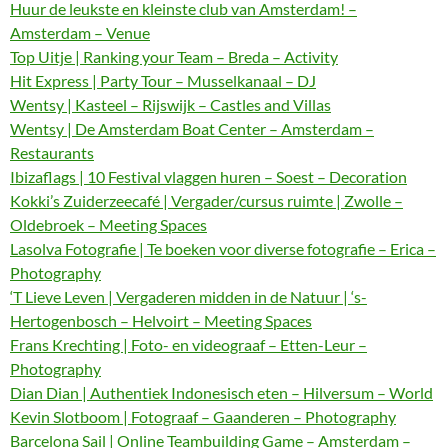
Huur de leukste en kleinste club van Amsterdam! –
Amsterdam – Venue
Top Uitje | Ranking your Team – Breda – Activity
Hit Express | Party Tour – Musselkanaal – DJ
Wentsy | Kasteel – Rijswijk – Castles and Villas
Wentsy | De Amsterdam Boat Center – Amsterdam –
Restaurants
Ibizaflags | 10 Festival vlaggen huren – Soest – Decoration
Kokki’s Zuiderzeecafé | Vergader/cursus ruimte | Zwolle –
Oldebroek – Meeting Spaces
Lasolva Fotografie | Te boeken voor diverse fotografie – Erica –
Photography
‘T Lieve Leven | Vergaderen midden in de Natuur | ‘s-
Hertogenbosch – Helvoirt – Meeting Spaces
Frans Krechting | Foto- en videograaf – Etten-Leur –
Photography
Dian Dian | Authentiek Indonesisch eten – Hilversum – World
Kevin Slotboom | Fotograaf – Gaanderen – Photography
Barcelona Sail | Online Teambuilding Game – Amsterdam –