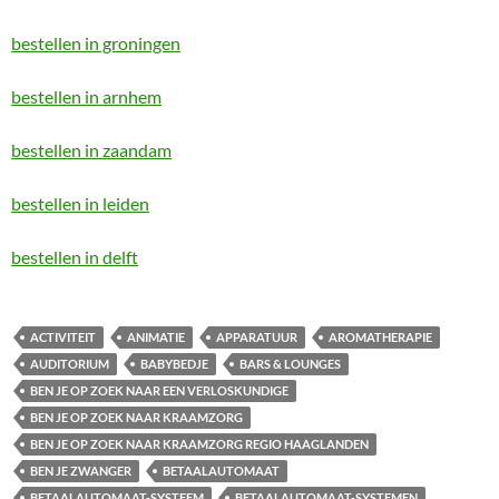
bestellen in groningen
bestellen in arnhem
bestellen in zaandam
bestellen in leiden
bestellen in delft
ACTIVITEIT
ANIMATIE
APPARATUUR
AROMATHERAPIE
AUDITORIUM
BABYBEDJE
BARS & LOUNGES
BEN JE OP ZOEK NAAR EEN VERLOSKUNDIGE
BEN JE OP ZOEK NAAR KRAAMZORG
BEN JE OP ZOEK NAAR KRAAMZORG REGIO HAAGLANDEN
BEN JE ZWANGER
BETAALAUTOMAAT
BETAALAUTOMAAT-SYSTEEM
BETAALAUTOMAAT-SYSTEMEN