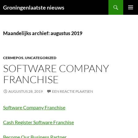
Ga
Zoeken
Groningenlaatste nieuws
naar
PRIMAI
de
MENU
inhoud
Maandelijks archief: augustus 2019
CERMEPOS
,
UNCATEGORIZED
SOFTWARE COMPANY
FRANCHISE
AUGUSTUS 28, 2019
EEN REACTIE PLAATSEN
Software Company Franchise
Cash Register Software Franchise
Become Our Business Partner