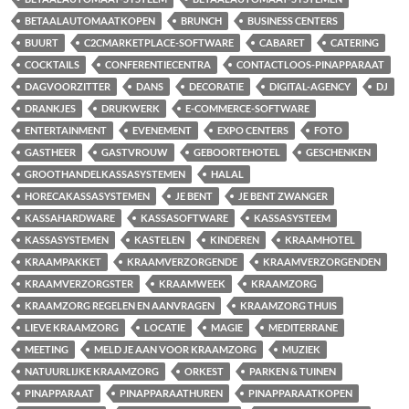
BETAALAUTOMAATKOPEN
BRUNCH
BUSINESS CENTERS
BUURT
C2CMARKETPLACE-SOFTWARE
CABARET
CATERING
COCKTAILS
CONFERENTIECENTRA
CONTACTLOOS-PINAPPARAAT
DAGVOORZITTER
DANS
DECORATIE
DIGITAL-AGENCY
DJ
DRANKJES
DRUKWERK
E-COMMERCE-SOFTWARE
ENTERTAINMENT
EVENEMENT
EXPO CENTERS
FOTO
GASTHEER
GASTVROUW
GEBOORTEHOTEL
GESCHENKEN
GROOTHANDELKASSASYSTEMEN
HALAL
HORECAKASSASYSTEMEN
JE BENT
JE BENT ZWANGER
KASSAHARDWARE
KASSASOFTWARE
KASSASYSTEEM
KASSASYSTEMEN
KASTELEN
KINDEREN
KRAAMHOTEL
KRAAMPAKKET
KRAAMVERZORGENDE
KRAAMVERZORGENDEN
KRAAMVERZORGSTER
KRAAMWEEK
KRAAMZORG
KRAAMZORG REGELEN EN AANVRAGEN
KRAAMZORG THUIS
LIEVE KRAAMZORG
LOCATIE
MAGIE
MEDITERRANE
MEETING
MELD JE AAN VOOR KRAAMZORG
MUZIEK
NATUURLIJKE KRAAMZORG
ORKEST
PARKEN & TUINEN
PINAPPARAAT
PINAPPARAATHUREN
PINAPPARAATKOPEN