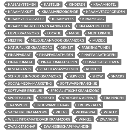
KASSASYSTEMEN
KASTELEN
KINDEREN
KRAAMHOTEL
KRAAMPAKKET
KRAAMVERZORGENDE
KRAAMVERZORGENDEN
KRAAMVERZORGSTER
KRAAMWEEK
KRAAMZORG
KRAAMZORG REGELEN EN AANVRAGEN
KRAAMZORG THUIS
LIEVE KRAAMZORG
LOCATIE
MAGIE
MEDITERRANE
MEETING
MELD JE AAN VOOR KRAAMZORG
MUZIEK
NATUURLIJKE KRAAMZORG
ORKEST
PARKEN & TUINEN
PINAPPARAAT
PINAPPARAATHUREN
PINAPPARAATKOPEN
PINAUTOMAAT
PINAUTOMAATKOPEN
POSKASSASYSTEMEN
RESTAURANTS
RETAILKASSASYSTEMEN
RUIMTES
SCHRIJF JE IN VOOR KRAAMZORG
SERVICES
SHOW
SNACKS
SOCIAL-MEDIA-MARKETING
SOFTWARE-FRANCHISE
SOFTWARE-RESELLER
SPECIALISTISCHE KRAAMZORG
SPORTHALLEN
SPREKER
STADIONS & ARENA'S
TRAININGEN
TRANSPORT
TROUWAMBTENAAR
TROUWZALEN
VACATURE KRAAMZORG
VILLA'S
WEBPAGINA
WERELD
WIL JE INFORMATIE OVER KRAAMZORG
WINKEL
ZWANGER
ZWANGERSCHAP
ZWANGERSCHAPSMAANDEN