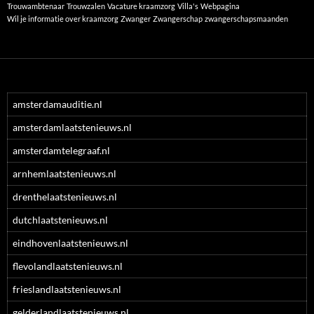
Trouwambtenaar
Trouwzalen
Vacature kraamzorg
Villa's
Webpagina
Wil je informatie over kraamzorg
Zwanger
Zwangerschap
zwangerschapsmaanden
amsterdamauditie.nl
amsterdamlaatstenieuws.nl
amsterdamtelegraaf.nl
arnhemlaatstenieuws.nl
drenthelaatstenieuws.nl
dutchlaatstenieuws.nl
eindhovenlaatstenieuws.nl
flevolandlaatstenieuws.nl
frieslandlaatstenieuws.nl
gelderlandlaatstenieuws.nl