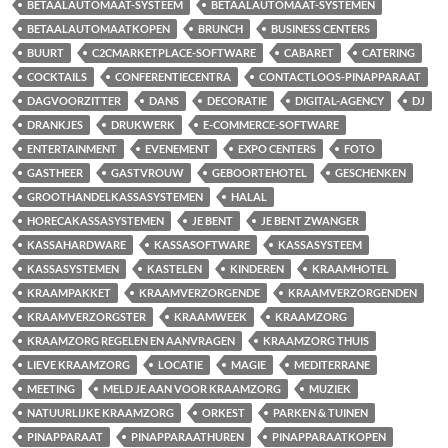
BETAALAUTOMAAT-SYSTEEM
BETAALAUTOMAAT-SYSTEMEN
BETAALAUTOMAATKOPEN
BRUNCH
BUSINESS CENTERS
BUURT
C2CMARKETPLACE-SOFTWARE
CABARET
CATERING
COCKTAILS
CONFERENTIECENTRA
CONTACTLOOS-PINAPPARAAT
DAGVOORZITTER
DANS
DECORATIE
DIGITAL-AGENCY
DJ
DRANKJES
DRUKWERK
E-COMMERCE-SOFTWARE
ENTERTAINMENT
EVENEMENT
EXPO CENTERS
FOTO
GASTHEER
GASTVROUW
GEBOORTEHOTEL
GESCHENKEN
GROOTHANDELKASSASYSTEMEN
HALAL
HORECAKASSASYSTEMEN
JE BENT
JE BENT ZWANGER
KASSAHARDWARE
KASSASOFTWARE
KASSASYSTEEM
KASSASYSTEMEN
KASTELEN
KINDEREN
KRAAMHOTEL
KRAAMPAKKET
KRAAMVERZORGENDE
KRAAMVERZORGENDEN
KRAAMVERZORGSTER
KRAAMWEEK
KRAAMZORG
KRAAMZORG REGELEN EN AANVRAGEN
KRAAMZORG THUIS
LIEVE KRAAMZORG
LOCATIE
MAGIE
MEDITERRANE
MEETING
MELD JE AAN VOOR KRAAMZORG
MUZIEK
NATUURLIJKE KRAAMZORG
ORKEST
PARKEN & TUINEN
PINAPPARAAT
PINAPPARAATHUREN
PINAPPARAATKOPEN