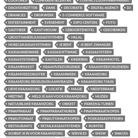
COCKTAILS
CONFERENTIECENTRA
CONTACTLOOS-PINAPPARAAT
DAGVOORZITTER
DANS
DECORATIE
DIGITAL-AGENCY
DJ
DRANKJES
DRUKWERK
E-COMMERCE-SOFTWARE
ENTERTAINMENT
EVENEMENT
EXPO CENTERS
FOTO
GASTHEER
GASTVROUW
GEBOORTEHOTEL
GESCHENKEN
GROOTHANDELKASSASYSTEMEN
HALAL
HORECAKASSASYSTEMEN
JE BENT
JE BENT ZWANGER
KASSAHARDWARE
KASSASOFTWARE
KASSASYSTEEM
KASSASYSTEMEN
KASTELEN
KINDEREN
KRAAMHOTEL
KRAAMPAKKET
KRAAMVERZORGENDE
KRAAMVERZORGENDEN
KRAAMVERZORGSTER
KRAAMWEEK
KRAAMZORG
KRAAMZORG REGELEN EN AANVRAGEN
KRAAMZORG THUIS
LIEVE KRAAMZORG
LOCATIE
MAGIE
MEDITERRANE
MEETING
MELD JE AAN VOOR KRAAMZORG
MUZIEK
NATUURLIJKE KRAAMZORG
ORKEST
PARKEN & TUINEN
PINAPPARAAT
PINAPPARAATHUREN
PINAPPARAATKOPEN
PINAUTOMAAT
PINAUTOMAATKOPEN
POSKASSASYSTEMEN
RESTAURANTS
RETAILKASSASYSTEMEN
RUIMTES
SCHRIJF JE IN VOOR KRAAMZORG
SERVICES
SHOW
SNACKS