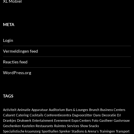
XL Mobiel
META
Login
Vermeldingen feed
Reacties feed
WordPress.org
TAGS
Activiteit
Animatie
Apparatuur
Auditorium
Bars & Lounges
Brunch
Business Centers
Cabaret
Catering
Cocktails
Conferentiecentra
Dagvoorzitter
Dans
Decoratie
DJ
Drankjes
Drukwerk
Entertainment
Evenement
Expo Centers
Foto
Gastheer
Gastvrouw
Geschenken
Kastelen
Restaurants
Ruimtes
Services
Show
Snacks
Specialistische kraamzorg
Sporthallen
Spreker
Stadions & Arena's
Trainingen
Transport