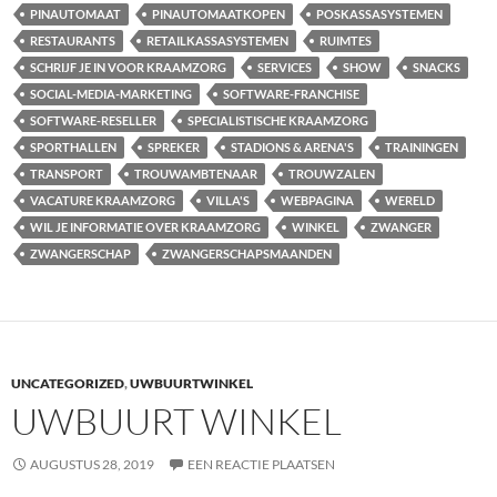
PINAUTOMAAT
PINAUTOMAATKOPEN
POSKASSASYSTEMEN
RESTAURANTS
RETAILKASSASYSTEMEN
RUIMTES
SCHRIJF JE IN VOOR KRAAMZORG
SERVICES
SHOW
SNACKS
SOCIAL-MEDIA-MARKETING
SOFTWARE-FRANCHISE
SOFTWARE-RESELLER
SPECIALISTISCHE KRAAMZORG
SPORTHALLEN
SPREKER
STADIONS & ARENA'S
TRAININGEN
TRANSPORT
TROUWAMBTENAAR
TROUWZALEN
VACATURE KRAAMZORG
VILLA'S
WEBPAGINA
WERELD
WIL JE INFORMATIE OVER KRAAMZORG
WINKEL
ZWANGER
ZWANGERSCHAP
ZWANGERSCHAPSMAANDEN
UNCATEGORIZED
,
UWBUURTWINKEL
UWBUURT WINKEL
AUGUSTUS 28, 2019
EEN REACTIE PLAATSEN