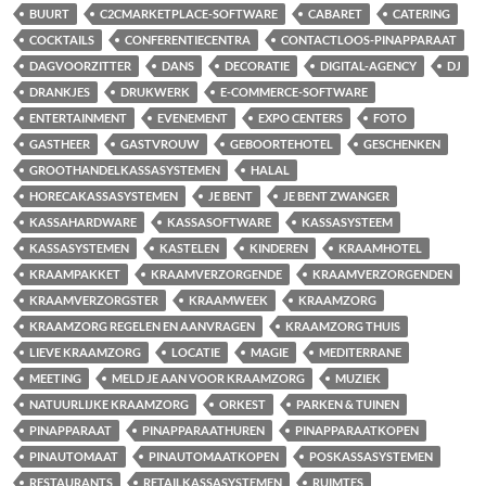
BUURT
C2CMARKETPLACE-SOFTWARE
CABARET
CATERING
COCKTAILS
CONFERENTIECENTRA
CONTACTLOOS-PINAPPARAAT
DAGVOORZITTER
DANS
DECORATIE
DIGITAL-AGENCY
DJ
DRANKJES
DRUKWERK
E-COMMERCE-SOFTWARE
ENTERTAINMENT
EVENEMENT
EXPO CENTERS
FOTO
GASTHEER
GASTVROUW
GEBOORTEHOTEL
GESCHENKEN
GROOTHANDELKASSASYSTEMEN
HALAL
HORECAKASSASYSTEMEN
JE BENT
JE BENT ZWANGER
KASSAHARDWARE
KASSASOFTWARE
KASSASYSTEEM
KASSASYSTEMEN
KASTELEN
KINDEREN
KRAAMHOTEL
KRAAMPAKKET
KRAAMVERZORGENDE
KRAAMVERZORGENDEN
KRAAMVERZORGSTER
KRAAMWEEK
KRAAMZORG
KRAAMZORG REGELEN EN AANVRAGEN
KRAAMZORG THUIS
LIEVE KRAAMZORG
LOCATIE
MAGIE
MEDITERRANE
MEETING
MELD JE AAN VOOR KRAAMZORG
MUZIEK
NATUURLIJKE KRAAMZORG
ORKEST
PARKEN & TUINEN
PINAPPARAAT
PINAPPARAATHUREN
PINAPPARAATKOPEN
PINAUTOMAAT
PINAUTOMAATKOPEN
POSKASSASYSTEMEN
RESTAURANTS
RETAILKASSASYSTEMEN
RUIMTES