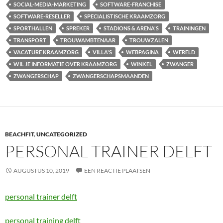
SOCIAL-MEDIA-MARKETING
SOFTWARE-FRANCHISE
SOFTWARE-RESELLER
SPECIALISTISCHE KRAAMZORG
SPORTHALLEN
SPREKER
STADIONS & ARENA'S
TRAININGEN
TRANSPORT
TROUWAMBTENAAR
TROUWZALEN
VACATURE KRAAMZORG
VILLA'S
WEBPAGINA
WERELD
WIL JE INFORMATIE OVER KRAAMZORG
WINKEL
ZWANGER
ZWANGERSCHAP
ZWANGERSCHAPSMAANDEN
BEACHFIT
,
UNCATEGORIZED
PERSONAL TRAINER DELFT
AUGUSTUS 10, 2019
EEN REACTIE PLAATSEN
personal trainer delft
personal training delft