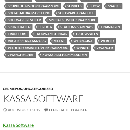
SCHRIJF JE IN VOOR KRAAMZORG
SERVICES
SHOW
SNACKS
SOCIAL-MEDIA-MARKETING
SOFTWARE-FRANCHISE
SOFTWARE-RESELLER
SPECIALISTISCHE KRAAMZORG
SPORTHALLEN
SPREKER
STADIONS & ARENA'S
TRAININGEN
TRANSPORT
TROUWAMBTENAAR
TROUWZALEN
VACATURE KRAAMZORG
VILLA'S
WEBPAGINA
WERELD
WIL JE INFORMATIE OVER KRAAMZORG
WINKEL
ZWANGER
ZWANGERSCHAP
ZWANGERSCHAPSMAANDEN
CERMEPOS
,
UNCATEGORIZED
KASSA SOFTWARE
AUGUSTUS 10, 2019
EEN REACTIE PLAATSEN
Kassa Software