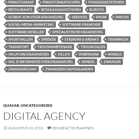
PINAUTOMAAT
PINAUTOMAATKOPEN
POSKASSASYSTEMEN
RESTAURANTS
RETAILKASSASYSTEMEN
RUIMTES
SCHRIJF JE IN VOOR KRAAMZORG
SERVICES
SHOW
SNACKS
SOCIAL-MEDIA-MARKETING
SOFTWARE-FRANCHISE
SOFTWARE-RESELLER
SPECIALISTISCHE KRAAMZORG
SPORTHALLEN
SPREKER
STADIONS & ARENA'S
TRAININGEN
TRANSPORT
TROUWAMBTENAAR
TROUWZALEN
VACATURE KRAAMZORG
VILLA'S
WEBPAGINA
WERELD
WIL JE INFORMATIE OVER KRAAMZORG
WINKEL
ZWANGER
ZWANGERSCHAP
ZWANGERSCHAPSMAANDEN
QUASAR
,
UNCATEGORIZED
DIGITAL AGENCY
AUGUSTUS 10, 2019
EEN REACTIE PLAATSEN