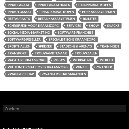
PINAPPARAAT
PINAPPARAATHUREN
PINAPPARAATKOPEN
PINAUTOMAAT
PINAUTOMAATKOPEN
POSKASSASYSTEMEN
RESTAURANTS
RETAILKASSASYSTEMEN
RUIMTES
SCHRIJF JE IN VOOR KRAAMZORG
SERVICES
SHOW
SNACKS
SOCIAL-MEDIA-MARKETING
SOFTWARE-FRANCHISE
SOFTWARE-RESELLER
SPECIALISTISCHE KRAAMZORG
SPORTHALLEN
SPREKER
STADIONS & ARENA'S
TRAININGEN
TRANSPORT
TROUWAMBTENAAR
TROUWZALEN
VACATURE KRAAMZORG
VILLA'S
WEBPAGINA
WERELD
WIL JE INFORMATIE OVER KRAAMZORG
WINKEL
ZWANGER
ZWANGERSCHAP
ZWANGERSCHAPSMAANDEN
Zoeken
naar: