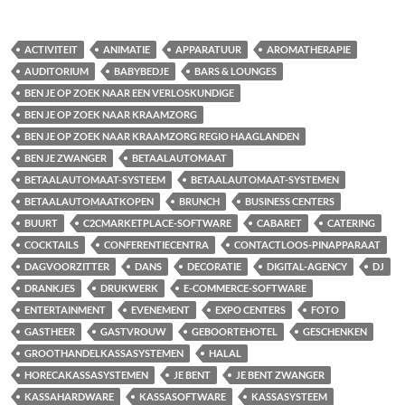
ACTIVITEIT
ANIMATIE
APPARATUUR
AROMATHERAPIE
AUDITORIUM
BABYBEDJE
BARS & LOUNGES
BEN JE OP ZOEK NAAR EEN VERLOSKUNDIGE
BEN JE OP ZOEK NAAR KRAAMZORG
BEN JE OP ZOEK NAAR KRAAMZORG REGIO HAAGLANDEN
BEN JE ZWANGER
BETAALAUTOMAAT
BETAALAUTOMAAT-SYSTEEM
BETAALAUTOMAAT-SYSTEMEN
BETAALAUTOMAATKOPEN
BRUNCH
BUSINESS CENTERS
BUURT
C2CMARKETPLACE-SOFTWARE
CABARET
CATERING
COCKTAILS
CONFERENTIECENTRA
CONTACTLOOS-PINAPPARAAT
DAGVOORZITTER
DANS
DECORATIE
DIGITAL-AGENCY
DJ
DRANKJES
DRUKWERK
E-COMMERCE-SOFTWARE
ENTERTAINMENT
EVENEMENT
EXPO CENTERS
FOTO
GASTHEER
GASTVROUW
GEBOORTEHOTEL
GESCHENKEN
GROOTHANDELKASSASYSTEMEN
HALAL
HORECAKASSASYSTEMEN
JE BENT
JE BENT ZWANGER
KASSAHARDWARE
KASSASOFTWARE
KASSASYSTEEM