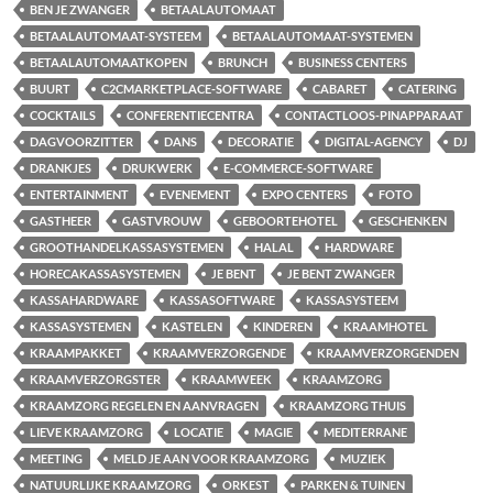
BEN JE ZWANGER
BETAALAUTOMAAT
BETAALAUTOMAAT-SYSTEEM
BETAALAUTOMAAT-SYSTEMEN
BETAALAUTOMAATKOPEN
BRUNCH
BUSINESS CENTERS
BUURT
C2CMARKETPLACE-SOFTWARE
CABARET
CATERING
COCKTAILS
CONFERENTIECENTRA
CONTACTLOOS-PINAPPARAAT
DAGVOORZITTER
DANS
DECORATIE
DIGITAL-AGENCY
DJ
DRANKJES
DRUKWERK
E-COMMERCE-SOFTWARE
ENTERTAINMENT
EVENEMENT
EXPO CENTERS
FOTO
GASTHEER
GASTVROUW
GEBOORTEHOTEL
GESCHENKEN
GROOTHANDELKASSASYSTEMEN
HALAL
HARDWARE
HORECAKASSASYSTEMEN
JE BENT
JE BENT ZWANGER
KASSAHARDWARE
KASSASOFTWARE
KASSASYSTEEM
KASSASYSTEMEN
KASTELEN
KINDEREN
KRAAMHOTEL
KRAAMPAKKET
KRAAMVERZORGENDE
KRAAMVERZORGENDEN
KRAAMVERZORGSTER
KRAAMWEEK
KRAAMZORG
KRAAMZORG REGELEN EN AANVRAGEN
KRAAMZORG THUIS
LIEVE KRAAMZORG
LOCATIE
MAGIE
MEDITERRANE
MEETING
MELD JE AAN VOOR KRAAMZORG
MUZIEK
NATUURLIJKE KRAAMZORG
ORKEST
PARKEN & TUINEN