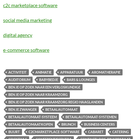
c2c marketplace software
social media marketing
digital agency
e-commerce software
ACTIVITEIT
ANIMATIE
APPARATUUR
AROMATHERAPIE
AUDITORIUM
BABYBEDJE
BARS & LOUNGES
BEN JE OP ZOEK NAAR EEN VERLOSKUNDIGE
BEN JE OP ZOEK NAAR KRAAMZORG
BEN JE OP ZOEK NAAR KRAAMZORG REGIO HAAGLANDEN
BEN JE ZWANGER
BETAALAUTOMAAT
BETAALAUTOMAAT-SYSTEEM
BETAALAUTOMAAT-SYSTEMEN
BETAALAUTOMAATKOPEN
BRUNCH
BUSINESS CENTERS
BUURT
C2CMARKETPLACE-SOFTWARE
CABARET
CATERING