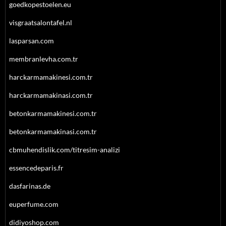
goedkopestoelen.eu
visgraatsalontafel.nl
lasparsan.com
membranlevha.com.tr
harckarmamakinesi.com.tr
harckarmamakinasi.com.tr
betonkarmamakinesi.com.tr
betonkarmamakinasi.com.tr
cbmuhendislik.com/titresim-analizi
essencedeparis.fr
dasfarinas.de
euperfume.com
didiyoshop.com