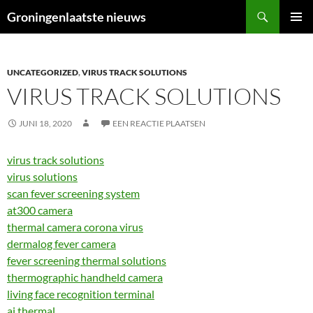
Ga
Zoeken
Groningenlaatste nieuws
naar
PRIMAI
de
MENU
inhoud
UNCATEGORIZED
,
VIRUS TRACK SOLUTIONS
VIRUS TRACK SOLUTIONS
JUNI 18, 2020
EEN REACTIE PLAATSEN
virus track solutions
virus solutions
scan fever screening system
at300 camera
thermal camera corona virus
dermalog fever camera
fever screening thermal solutions
thermographic handheld camera
living face recognition terminal
ai thermal