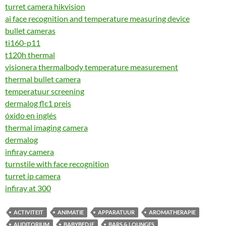
turret camera hikvision
ai face recognition and temperature measuring device
bullet cameras
ti160-p11
t120h thermal
visionera thermalbody temperature measurement
thermal bullet camera
temperatuur screening
dermalog flc1 preis
óxido en inglés
thermal imaging camera
dermalog
infiray camera
turnstile with face recognition
turret ip camera
infiray at 300
ACTIVITEIT
ANIMATIE
APPARATUUR
AROMATHERAPIE
AUDITORIUM
BABYBEDJE
BARS & LOUNGES