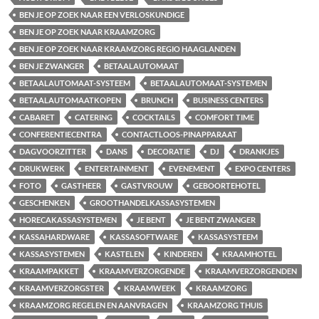
BEN JE OP ZOEK NAAR EEN VERLOSKUNDIGE
BEN JE OP ZOEK NAAR KRAAMZORG
BEN JE OP ZOEK NAAR KRAAMZORG REGIO HAAGLANDEN
BEN JE ZWANGER
BETAALAUTOMAAT
BETAALAUTOMAAT-SYSTEEM
BETAALAUTOMAAT-SYSTEMEN
BETAALAUTOMAATKOPEN
BRUNCH
BUSINESS CENTERS
CABARET
CATERING
COCKTAILS
COMFORT TIME
CONFERENTIECENTRA
CONTACTLOOS-PINAPPARAAT
DAGVOORZITTER
DANS
DECORATIE
DJ
DRANKJES
DRUKWERK
ENTERTAINMENT
EVENEMENT
EXPO CENTERS
FOTO
GASTHEER
GASTVROUW
GEBOORTEHOTEL
GESCHENKEN
GROOTHANDELKASSASYSTEMEN
HORECAKASSASYSTEMEN
JE BENT
JE BENT ZWANGER
KASSAHARDWARE
KASSASOFTWARE
KASSASYSTEEM
KASSASYSTEMEN
KASTELEN
KINDEREN
KRAAMHOTEL
KRAAMPAKKET
KRAAMVERZORGENDE
KRAAMVERZORGENDEN
KRAAMVERZORGSTER
KRAAMWEEK
KRAAMZORG
KRAAMZORG REGELEN EN AANVRAGEN
KRAAMZORG THUIS