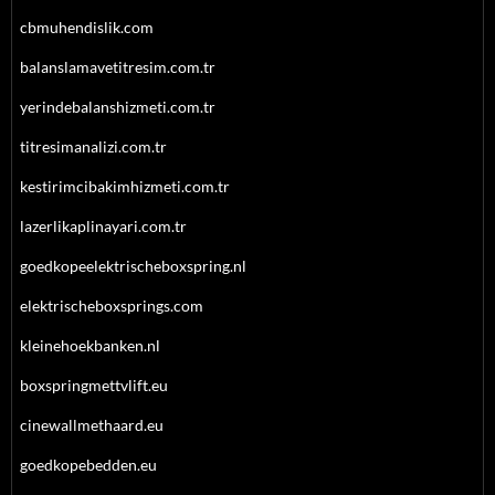
cbmuhendislik.com
balanslamavetitresim.com.tr
yerindebalanshizmeti.com.tr
titresimanalizi.com.tr
kestirimcibakimhizmeti.com.tr
lazerlikaplinayari.com.tr
goedkopeelektrischeboxspring.nl
elektrischeboxsprings.com
kleinehoekbanken.nl
boxspringmettvlift.eu
cinewallmethaard.eu
goedkopebedden.eu