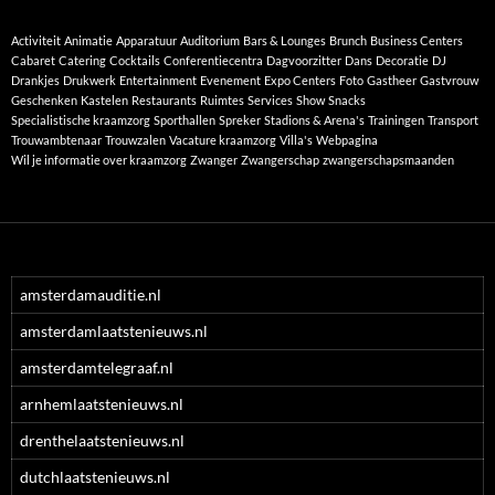
Activiteit
Animatie
Apparatuur
Auditorium
Bars & Lounges
Brunch
Business Centers
Cabaret
Catering
Cocktails
Conferentiecentra
Dagvoorzitter
Dans
Decoratie
DJ
Drankjes
Drukwerk
Entertainment
Evenement
Expo Centers
Foto
Gastheer
Gastvrouw
Geschenken
Kastelen
Restaurants
Ruimtes
Services
Show
Snacks
Specialistische kraamzorg
Sporthallen
Spreker
Stadions & Arena's
Trainingen
Transport
Trouwambtenaar
Trouwzalen
Vacature kraamzorg
Villa's
Webpagina
Wil je informatie over kraamzorg
Zwanger
Zwangerschap
zwangerschapsmaanden
amsterdamauditie.nl
amsterdamlaatstenieuws.nl
amsterdamtelegraaf.nl
arnhemlaatstenieuws.nl
drenthelaatstenieuws.nl
dutchlaatstenieuws.nl