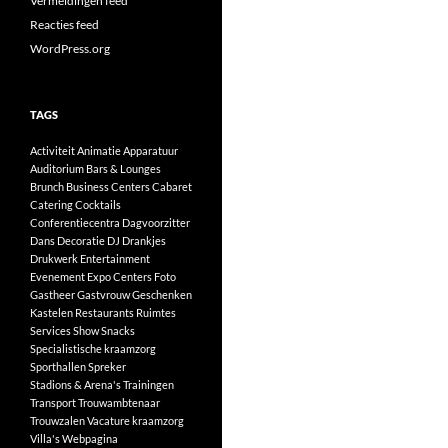
Vermeldingen feed
Reacties feed
WordPress.org
TAGS
Activiteit
Animatie
Apparatuur
Auditorium
Bars & Lounges
Brunch
Business Centers
Cabaret
Catering
Cocktails
Conferentiecentra
Dagvoorzitter
Dans
Decoratie
DJ
Drankjes
Drukwerk
Entertainment
Evenement
Expo Centers
Foto
Gastheer
Gastvrouw
Geschenken
Kastelen
Restaurants
Ruimtes
Services
Show
Snacks
Specialistische kraamzorg
Sporthallen
Spreker
Stadions & Arena's
Trainingen
Transport
Trouwambtenaar
Trouwzalen
Vacature kraamzorg
Villa's
Webpagina