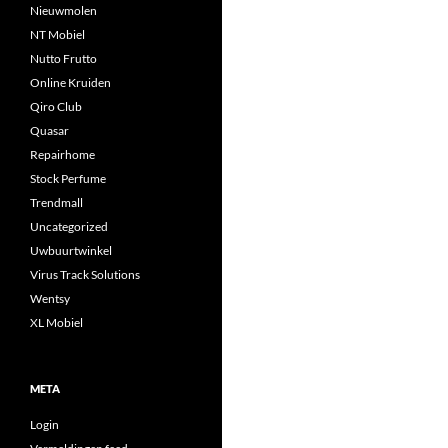
Nieuwmolen
NT Mobiel
Nutto Frutto
Online Kruiden
Qiro Club
Quasar
Repairhome
Stock Perfume
Trendmall
Uncategorized
Uwbuurtwinkel
Virus Track Solutions
Wentsy
XL Mobiel
META
Login