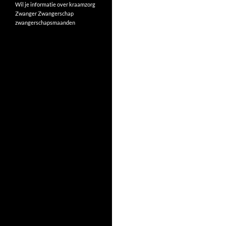
Wil je informatie over kraamzorg
Zwanger
Zwangerschap
zwangerschapsmaanden