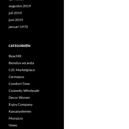
augustus 2019
juli 2019
juni 2019
januari 1970
CATEGORIEËN
Beachfit
Benelux veranda
C2C Marketplace
Cermepos
Comfort Time
Cosmetic Wholesale
Decor Wonen
Enjoy Company
Kassasystemen
Munazzo
News