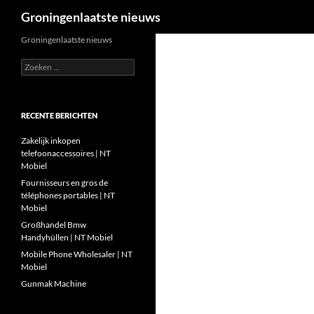
Zoeken
Groningenlaatste nieuws
Ga
Groningenlaatste nieuws
naar
Zoeken
de
naar:
inhoud
RECENTE BERICHTEN
Zakelijk inkopen
telefoonaccessoires | NT
Mobiel
Fournisseurs en gros de
téléphones portables | NT
Mobiel
Großhandel Bmw
Handyhüllen | NT Mobiel
Mobile Phone Wholesaler | NT
Mobiel
Gunmak Machine