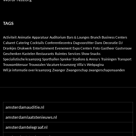
TAGS
Activiteit
Animatie
Apparatuur
Auditorium
Bars & Lounges
Brunch
Business Centers
Cabaret
Catering
Cocktails
Conferentiecentra
Dagvoorzitter
Dans
Decoratie
DJ
Drankjes
Drukwerk
Entertainment
Evenement
Expo Centers
Foto
Gastheer
Gastvrouw
Geschenken
Kastelen
Restaurants
Ruimtes
Services
Show
Snacks
Specialistische kraamzorg
Sporthallen
Spreker
Stadions & Arena's
Trainingen
Transport
Trouwambtenaar
Trouwzalen
Vacature kraamzorg
Villa's
Webpagina
Wil je informatie over kraamzorg
Zwanger
Zwangerschap
zwangerschapsmaanden
amsterdamauditie.nl
amsterdamlaatstenieuws.nl
amsterdamtelegraaf.nl