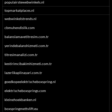
populairstewebwinkels.nl
topmarkatplaces.nl
webwinkelstrends.nl
cbmuhendislik.com
balanslamavetitresim.com.tr
yerindebalanshizmeti.com.tr
titresimanalizi.com.tr
kestirimcibakimhizmeti.com.tr
lazerlikaplinayari.com.tr
goedkopeelektrischeboxspring.nl
elektrischeboxsprings.com
kleinehoekbanken.nl
boxspringmettvlift.eu