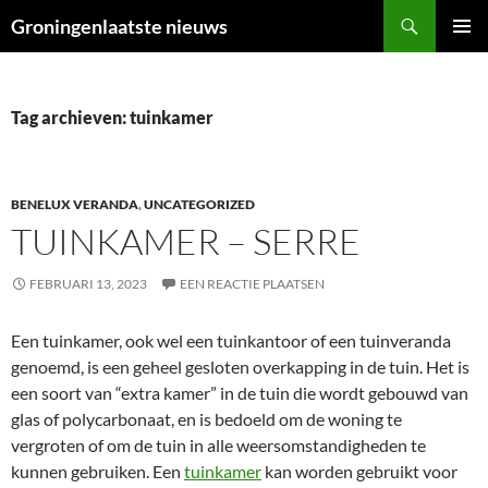
Ga
Zoeken
Groningenlaatste nieuws
naar
PRIMAI
de
MENU
inhoud
Tag archieven: tuinkamer
BENELUX VERANDA
,
UNCATEGORIZED
TUINKAMER – SERRE
FEBRUARI 13, 2023
EEN REACTIE PLAATSEN
Een tuinkamer, ook wel een tuinkantoor of een tuinveranda
genoemd, is een geheel gesloten overkapping in de tuin. Het is
een soort van “extra kamer” in de tuin die wordt gebouwd van
glas of polycarbonaat, en is bedoeld om de woning te
vergroten of om de tuin in alle weersomstandigheden te
kunnen gebruiken. Een
tuinkamer
kan worden gebruikt voor