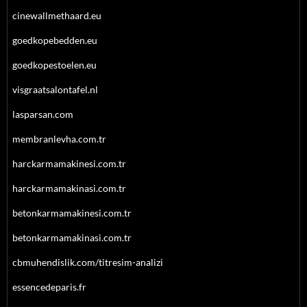
cinewallmethaard.eu
goedkopebedden.eu
goedkopestoelen.eu
visgraatsalontafel.nl
lasparsan.com
membranlevha.com.tr
harckarmamakinesi.com.tr
harckarmamakinasi.com.tr
betonkarmamakinesi.com.tr
betonkarmamakinasi.com.tr
cbmuhendislik.com/titresim-analizi
essencedeparis.fr