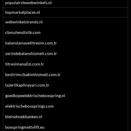
populairstewebwinkels.nl
topmarkatplaces.nl
webwinkelstrends.nl
cbmuhendislik.com
balanslamavetitresim.com.tr
yerindebalanshizmeti.com.tr
titresimanalizi.com.tr
kestirimcibakimhizmeti.com.tr
lazerlikaplinayari.com.tr
goedkopeelektrischeboxspring.nl
elektrischeboxsprings.com
kleinehoekbanken.nl
boxspringmettvlift.eu