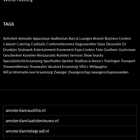
TAGS
Activiteit
Animatie
Apparatuur
Auditorium
Bars & Lounges
Brunch
Business Centers
Cabaret
Catering
Cocktails
Conferentiecentra
Dagvoorzitter
Dans
Decoratie
DJ
Drankjes
Drukwerk
Entertainment
Evenement
Expo Centers
Foto
Gastheer
Gastvrouw
Geschenken
Kastelen
Restaurants
Ruimtes
Services
Show
Snacks
Specialistische kraamzorg
Sporthallen
Spreker
Stadions & Arena's
Trainingen
Transport
Trouwambtenaar
Trouwzalen
Vacature kraamzorg
Villa's
Webpagina
Wil je informatie over kraamzorg
Zwanger
Zwangerschap
zwangerschapsmaanden
amsterdamauditie.nl
amsterdamlaatstenieuws.nl
amsterdamtelegraaf.nl