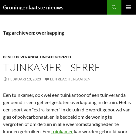
Ga
Zoeken
Groningenlaatste nieuws
naar
PRIMAI
de
MENU
inhoud
Tag archieven: overkapping
BENELUX VERANDA
,
UNCATEGORIZED
TUINKAMER – SERRE
FEBRUARI 13, 2023
EEN REACTIE PLAATSEN
Een tuinkamer, ook wel een tuinkantoor of een tuinveranda
genoemd, is een geheel gesloten overkapping in de tuin. Het is
een soort van “extra kamer” in de tuin die wordt gebouwd van
glas of polycarbonaat, en is bedoeld om de woning te
vergroten of om de tuin in alle weersomstandigheden te
kunnen gebruiken. Een
tuinkamer
kan worden gebruikt voor