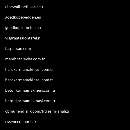
cinewallmethaard.eu
goedkopebedden.eu
goedkopestoelen.eu
visgraatsalontafel.nl
lasparsan.com
membranlevha.com.tr
harckarmamakinesi.com.tr
harckarmamakinasi.com.tr
betonkarmamakinesi.com.tr
betonkarmamakinasi.com.tr
cbmuhendislik.com/titresim-analizi
essencedeparis.fr