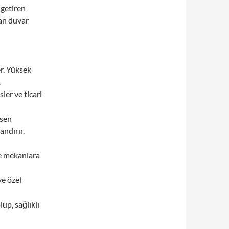
 getiren
kan duvar
r. Yüksek
.
ler ve ticari
esen
andırır.
e mekanlara
ve özel
up, sağlıklı