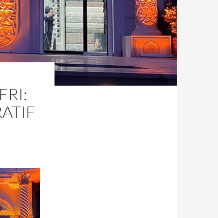
ERI:
ATIF