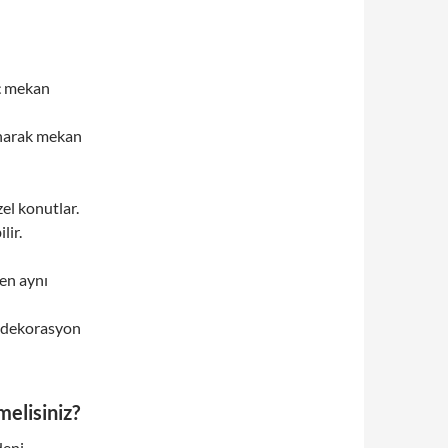
iç mekan
sunarak mekan
zel konutlar.
lir.
en aynı
r dekorasyon
melisiniz?
deni