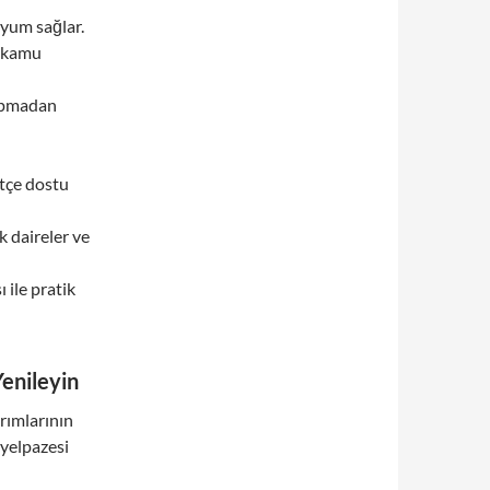
uyum sağlar.
e kamu
apmadan
ütçe dostu
k daireler ve
 ile pratik
Yenileyin
rımlarının
 yelpazesi