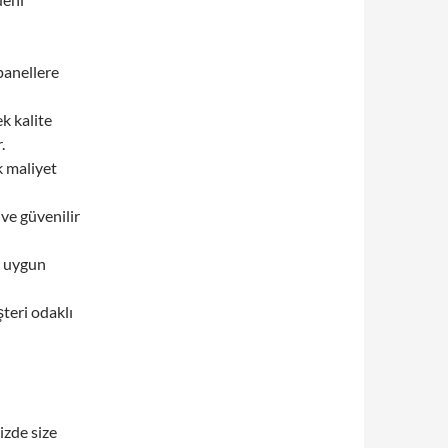
panellere
k kalite
.
 maliyet
 ve güvenilir
n uygun
teri odaklı
izde size