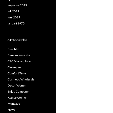
augustus 2019
juli 2019
juni 2019
januari 1970
CATEGORIEËN
Beachfit
Benelux veranda
C2C Marketplace
Cermepos
Comfort Time
Cosmetic Wholesale
Decor Wonen
Enjoy Company
Kassasystemen
Munazzo
News