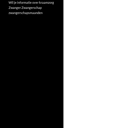
Wil je informatie over kraamzorg
Zwanger
Zwangerschap
zwangerschapsmaanden