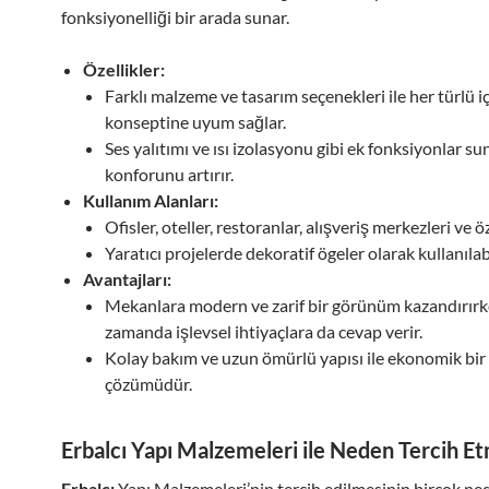
fonksiyonelliği bir arada sunar.
Özellikler:
Farklı malzeme ve tasarım seçenekleri ile her türlü 
konseptine uyum sağlar.
Ses yalıtımı ve ısı izolasyonu gibi ek fonksiyonlar 
konforunu artırır.
Kullanım Alanları:
Ofisler, oteller, restoranlar, alışveriş merkezleri ve ö
Yaratıcı projelerde dekoratif ögeler olarak kullanılabi
Avantajları:
Mekanlara modern ve zarif bir görünüm kazandırırk
zamanda işlevsel ihtiyaçlara da cevap verir.
Kolay bakım ve uzun ömürlü yapısı ile ekonomik bi
çözümüdür.
Erbalcı Yapı Malzemeleri ile Neden Tercih Et
Erbalcı
Yapı Malzemeleri’nin tercih edilmesinin birçok ne