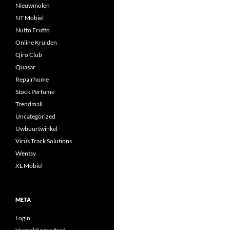
Nieuwmolen
NT Mobiel
Nutto Frutto
Online Kruiden
Qiro Club
Quasar
Repairhome
Stock Perfume
Trendmall
Uncategorized
Uwbuurtwinkel
Virus Track Solutions
Wentsy
XL Mobiel
META
Login