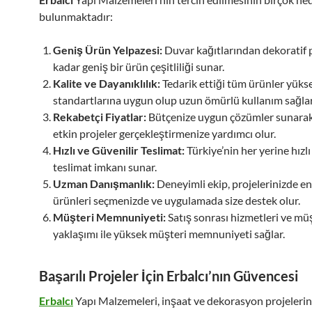
bulunmaktadır:
Geniş Ürün Yelpazesi:
Duvar kağıtlarından dekoratif 
kadar geniş bir ürün çeşitliliği sunar.
Kalite ve Dayanıklılık:
Tedarik ettiği tüm ürünler yükse
standartlarına uygun olup uzun ömürlü kullanım sağlar
Rekabetçi Fiyatlar:
Bütçenize uygun çözümler sunarak
etkin projeler gerçekleştirmenize yardımcı olur.
Hızlı ve Güvenilir Teslimat:
Türkiye’nin her yerine hızlı
teslimat imkanı sunar.
Uzman Danışmanlık:
Deneyimli ekip, projelerinizde e
ürünleri seçmenizde ve uygulamada size destek olur.
Müşteri Memnuniyeti:
Satış sonrası hizmetleri ve müş
yaklaşımı ile yüksek müşteri memnuniyeti sağlar.
Başarılı Projeler İçin Erbalcı’nın Güvencesi
Erbalcı
Yapı Malzemeleri, inşaat ve dekorasyon projelerin