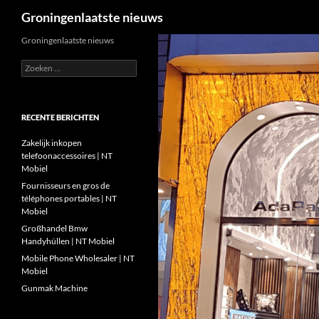
Zoeken
Groningenlaatste nieuws
Ga
Groningenlaatste nieuws
naar
Zoeken
de
naar:
inhoud
RECENTE BERICHTEN
Zakelijk inkopen
telefoonaccessoires | NT
Mobiel
Fournisseurs en gros de
téléphones portables | NT
Mobiel
Großhandel Bmw
Handyhüllen | NT Mobiel
Mobile Phone Wholesaler | NT
Mobiel
Gunmak Machine