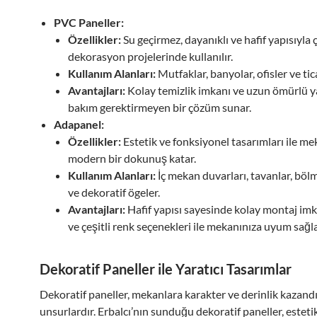
PVC Paneller:
Özellikler:
Su geçirmez, dayanıklı ve hafif yapısıyla ç
dekorasyon projelerinde kullanılır.
Kullanım Alanları:
Mutfaklar, banyolar, ofisler ve tica
Avantajları:
Kolay temizlik imkanı ve uzun ömürlü ya
bakım gerektirmeyen bir çözüm sunar.
Adapanel:
Özellikler:
Estetik ve fonksiyonel tasarımları ile me
modern bir dokunuş katar.
Kullanım Alanları:
İç mekan duvarları, tavanlar, böl
ve dekoratif ögeler.
Avantajları:
Hafif yapısı sayesinde kolay montaj imk
ve çeşitli renk seçenekleri ile mekanınıza uyum sağla
Dekoratif Paneller ile Yaratıcı Tasarımlar
Dekoratif paneller, mekanlara karakter ve derinlik kazand
unsurlardır. Erbalcı’nın sunduğu dekoratif paneller, esteti