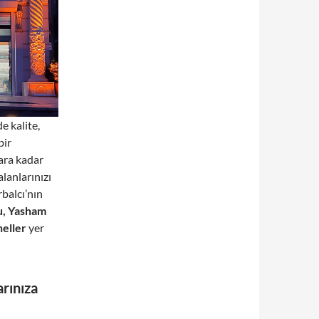
e kalite,
bir
lara kadar
lanlarınızı
rbalcı’nın
u, Yasham
neller
yer
arınıza