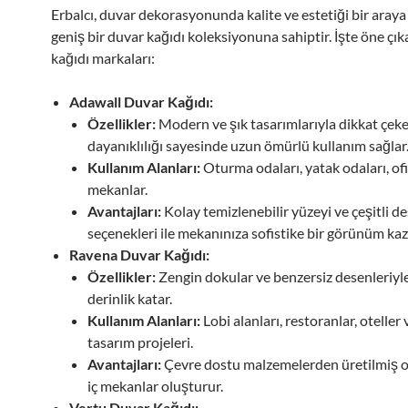
Erbalcı, duvar dekorasyonunda kalite ve estetiği bir araya
geniş bir duvar kağıdı koleksiyonuna sahiptir. İşte öne çı
kağıdı markaları:
Adawall Duvar Kağıdı:
Özellikler:
Modern ve şık tasarımlarıyla dikkat çeke
dayanıklılığı sayesinde uzun ömürlü kullanım sağlar
Kullanım Alanları:
Oturma odaları, yatak odaları, ofis
mekanlar.
Avantajları:
Kolay temizlenebilir yüzeyi ve çeşitli d
seçenekleri ile mekanınıza sofistike bir görünüm kaz
Ravena Duvar Kağıdı:
Özellikler:
Zengin dokular ve benzersiz desenleriyl
derinlik katar.
Kullanım Alanları:
Lobi alanları, restoranlar, oteller 
tasarım projeleri.
Avantajları:
Çevre dostu malzemelerden üretilmiş ol
iç mekanlar oluşturur.
Vertu Duvar Kağıdı: