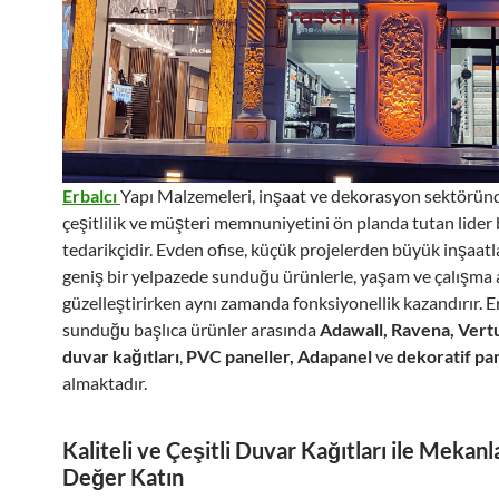
Erbalcı
Yapı Malzemeleri, inşaat ve dekorasyon sektöründ
çeşitlilik ve müşteri memnuniyetini ön planda tutan lider 
tedarikçidir. Evden ofise, küçük projelerden büyük inşaat
geniş bir yelpazede sunduğu ürünlerle, yaşam ve çalışma a
güzelleştirirken aynı zamanda fonksiyonellik kazandırır. E
sunduğu başlıca ürünler arasında
Adawall, Ravena, Vert
duvar kağıtları
,
PVC paneller, Adapanel
ve
dekoratif pa
almaktadır.
Kaliteli ve Çeşitli Duvar Kağıtları ile Mekanl
Değer Katın