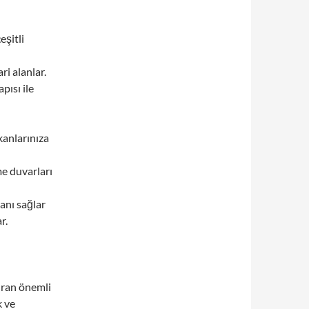
eşitli
ri alanlar.
pısı ile
kanlarınıza
me duvarları
anı sağlar
r.
ıran önemli
k ve