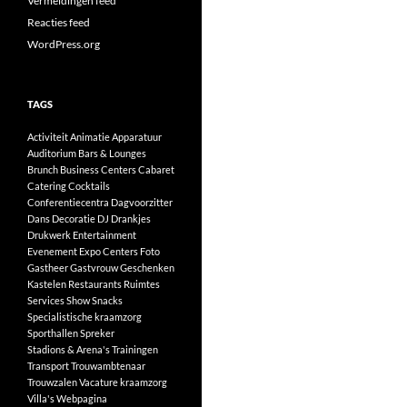
Vermeldingen feed
Reacties feed
WordPress.org
TAGS
Activiteit
Animatie
Apparatuur
Auditorium
Bars & Lounges
Brunch
Business Centers
Cabaret
Catering
Cocktails
Conferentiecentra
Dagvoorzitter
Dans
Decoratie
DJ
Drankjes
Drukwerk
Entertainment
Evenement
Expo Centers
Foto
Gastheer
Gastvrouw
Geschenken
Kastelen
Restaurants
Ruimtes
Services
Show
Snacks
Specialistische kraamzorg
Sporthallen
Spreker
Stadions & Arena's
Trainingen
Transport
Trouwambtenaar
Trouwzalen
Vacature kraamzorg
Villa's
Webpagina