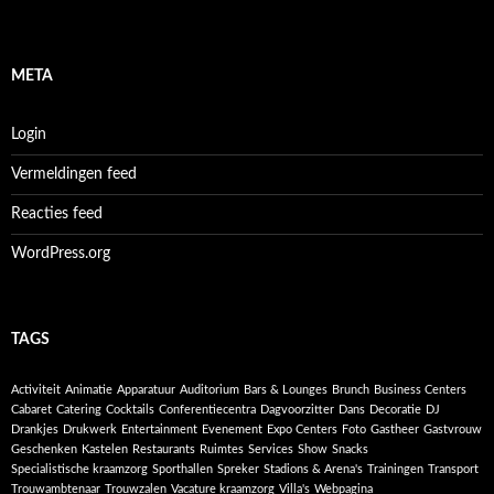
META
Login
Vermeldingen feed
Reacties feed
WordPress.org
TAGS
Activiteit
Animatie
Apparatuur
Auditorium
Bars & Lounges
Brunch
Business Centers
Cabaret
Catering
Cocktails
Conferentiecentra
Dagvoorzitter
Dans
Decoratie
DJ
Drankjes
Drukwerk
Entertainment
Evenement
Expo Centers
Foto
Gastheer
Gastvrouw
Geschenken
Kastelen
Restaurants
Ruimtes
Services
Show
Snacks
Specialistische kraamzorg
Sporthallen
Spreker
Stadions & Arena's
Trainingen
Transport
Trouwambtenaar
Trouwzalen
Vacature kraamzorg
Villa's
Webpagina