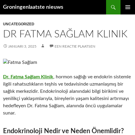
Ga
Zoeken
Groningenlaatste nieuws
naar
PRIMAI
de
MENU
UNCATEGORIZED
inhoud
DR FATMA SAĞLAM KLINIK
JANUARI 3, 2025
EEN REACTIE PLAATSEN
Dr. Fatma Sağlam Klinik
, hormon sağlığı ve endokrin sistemle
ilgili rahatsızlıkların teşhis ve tedavisinde uzmanlaşmış bir
sağlık merkezidir. Endokrinoloji alanındaki bilgi birikimi ve
yenilikçi yaklaşımlarıyla, bireylerin yaşam kalitesini artırmayı
hedefleyen Dr. Fatma Sağlam, alanında öncü uygulamalar
sunar.
Endokrinoloji Nedir ve Neden Önemlidir?