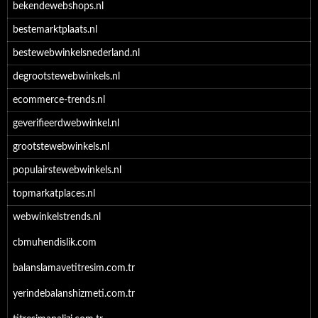
bekendewebshops.nl
bestemarktplaats.nl
bestewebwinkelsnederland.nl
degrootstewebwinkels.nl
ecommerce-trends.nl
geverifieerdwebwinkel.nl
grootstewebwinkels.nl
populairstewebwinkels.nl
topmarkatplaces.nl
webwinkelstrends.nl
cbmuhendislik.com
balanslamavetitresim.com.tr
yerindebalanshizmeti.com.tr