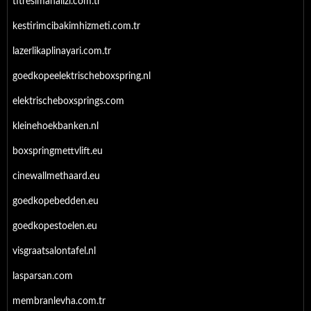
titresimanalizi.com.tr
kestirimcibakimhizmeti.com.tr
lazerlikaplinayari.com.tr
goedkopeelektrischeboxspring.nl
elektrischeboxsprings.com
kleinehoekbanken.nl
boxspringmettvlift.eu
cinewallmethaard.eu
goedkopebedden.eu
goedkopestoelen.eu
visgraatsalontafel.nl
lasparsan.com
membranlevha.com.tr