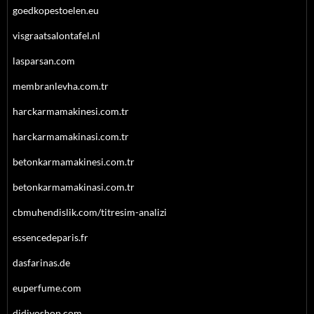
goedkopestoelen.eu
visgraatsalontafel.nl
lasparsan.com
membranlevha.com.tr
harckarmamakinesi.com.tr
harckarmamakinasi.com.tr
betonkarmamakinesi.com.tr
betonkarmamakinasi.com.tr
cbmuhendislik.com/titresim-analizi
essencedeparis.fr
dasfarinas.de
euperfume.com
didiyoshop.com