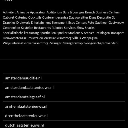
Activiteit
Animatie
Apparatuur
Auditorium
Bars & Lounges
Brunch
Business Centers
Cabaret
Catering
Cocktails
Conferentiecentra
Dagvoorzitter
Dans
Decoratie
DJ
Drankjes
Drukwerk
Entertainment
Evenement
Expo Centers
Foto
Gastheer
Gastvrouw
Geschenken
Kastelen
Restaurants
Ruimtes
Services
Show
Snacks
Specialistische kraamzorg
Sporthallen
Spreker
Stadions & Arena's
Trainingen
Transport
Trouwambtenaar
Trouwzalen
Vacature kraamzorg
Villa's
Webpagina
Wil je informatie over kraamzorg
Zwanger
Zwangerschap
zwangerschapsmaanden
amsterdamauditie.nl
amsterdamlaatstenieuws.nl
amsterdamtelegraaf.nl
arnhemlaatstenieuws.nl
drenthelaatstenieuws.nl
dutchlaatstenieuws.nl