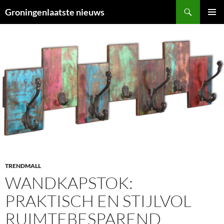
Ga
Zoeken
Groningenlaatste nieuws
naar
PRIMAI
de
MENU
inhoud
TRENDMALL
WANDKAPSTOK:
PRAKTISCH EN STIJLVOL
RUIMTEBESPAREND