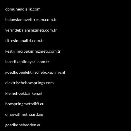
cbmuhendislik.com
balanslamavetitresim.com.tr
yerindebalanshizmeti.com.tr
titresimanalizi.com.tr
kestirimcibakimhizmeti.com.tr
lazerlikaplinayari.com.tr
goedkopeelektrischeboxspring.nl
elektrischeboxsprings.com
kleinehoekbanken.nl
boxspringmettvlift.eu
cinewallmethaard.eu
goedkopebedden.eu